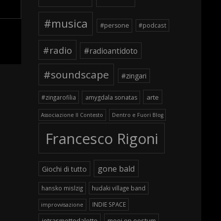
#musica
#persone
#podcast
#radio
#radioantidoto
#soundscape
#zingari
arte
#zingarofilia
amygdala sonatas
Associazione Il Contesto
Dentro e Fuori Blog
Francesco Rigoni
gone bald
Giochi di tutto
hansko mislzig
hudaki village band
INDIE SPACE
improvvisazione
iotrasmettodaletto
mooi op oostum