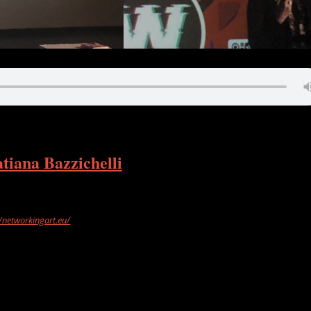
tiana Bazzichelli
//networkingart.eu/