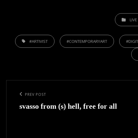
CATEGORIES
LIVE
TAGS,
#ARTIVIST
#CONTEMPORARYART
#DIGI
Post
navigation
Previous
PREV POST
Post
svasso from (s) hell, free for all