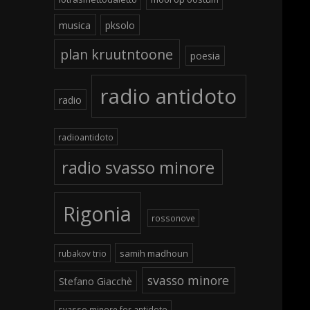
musica
pksolo
plan kruutntoone
poesia
radio antidoto
radio
radioantidoto
radio svasso minore
Rigonia
rossonove
samih madhoun
rubakov trio
svasso minore
Stefano Giacchè
svasso minore for antidoto