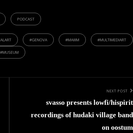
PODCAST
TALART
#GENOVA
#MAIIIM
#MULTIMEDIART
#MUSEUM
Next
NEXT POST
Post
svasso presents lowfi/hispirit
recordings of hudaki village band
on oostum