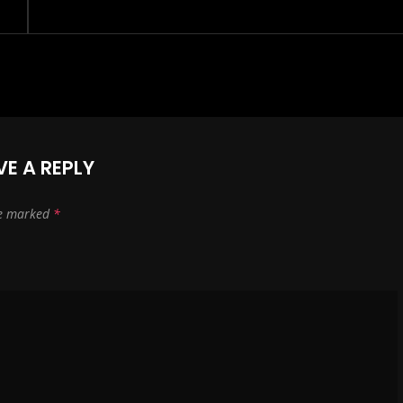
VE A REPLY
re marked
*