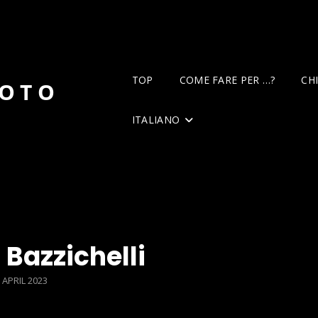
TOP
COME FARE PER …?
CH
DOTO
ITALIANO
 Bazzichelli
OSTED
 APRIL 2023
N