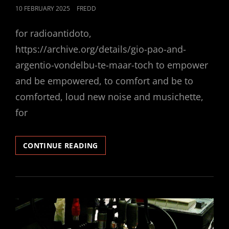
POSTED
10 FEBRUARY 2025
FREDD
ON
for radioantidoto,
https://archive.org/details/gio-pao-and-
argentio-vondelbu-te-maar-toch to empower
and be empowered, to comfort and be to
comforted, loud new noise and musichette,
for
SVASSO
CONTINUE READING
WITH
BEAUTIFUL
PEOPLE