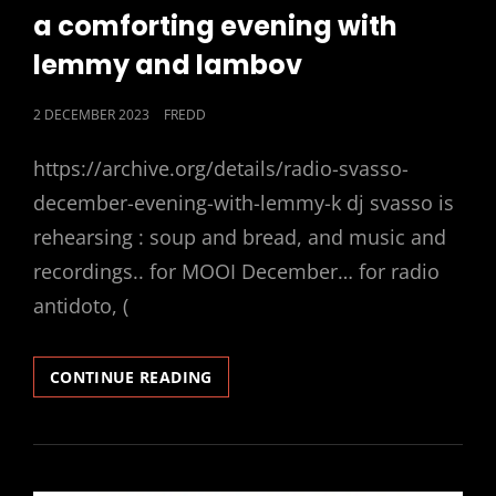
LINKS
a comforting evening with
lemmy and lambov
POSTED
2 DECEMBER 2023
FREDD
ON
https://archive.org/details/radio-svasso-
december-evening-with-lemmy-k dj svasso is
rehearsing : soup and bread, and music and
recordings.. for MOOI December… for radio
antidoto, (
A
CONTINUE READING
COMFORTING
EVENING
WITH
LEMMY
AND