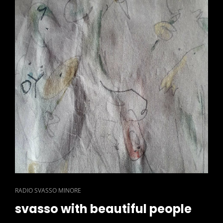
CAT
RADIO SVASSO MINORE
LINKS
svasso with beautiful people