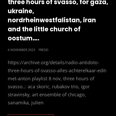
three hours of svasso, for gaza,
ukraine,
nordrheinwestfalistan, iran
and the little church of
oostum….
POSTED
6 NOVEMBER 2023
FREDD
ON
https://archive.org/details/radio-antidoto-
three-hours-of-svasso-alles-achterelkaar-edit-
met-anton playlist 8 nov, three hours of
svasso..: aca skoric, rubakov trio, igor
stravinsky, art ensemble of chicago,
sanamika, julien