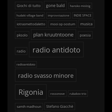
gone bald
Giochi di tutto
hansko mislzig
hudaki village band
INDIE SPACE
improvvisazione
musica
iotrasmettodaletto
mooi op oostum
plan kruutntoone
pksolo
poesia
radio antidoto
radio
radioantidoto
radio svasso minore
Rigonia
rossonove
rubakov trio
Stefano Giacchè
samih madhoun