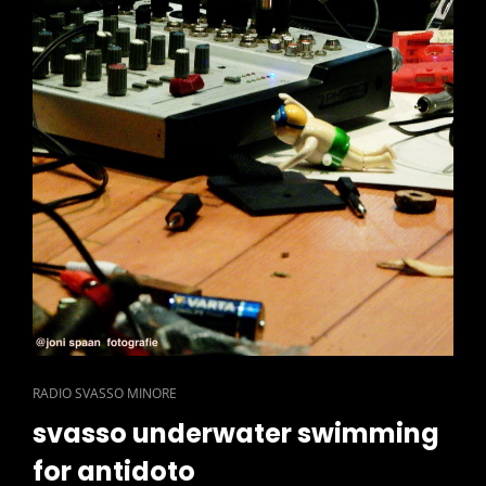
CAT
RADIO SVASSO MINORE
LINKS
svasso underwater swimming
for antidoto