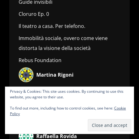
Guide invisibili
Cloruro Ep. 0
Il teatro a casa. Per telefono.
Immobilità sociale, ovvero come viene
distorta la visione della società
Rebus Foundation
Martina Rigoni
Un iceberg chiamato “Cenerentola”
Privacy & Cookies: This site uses cookies. By continuing to use this
website, you agree to their use.
Incursione di ricordi d’Africa
To find out more, including how to control cookies, see here:
Cookie
Policy
Luca Mastinu
Raffaella Rovida