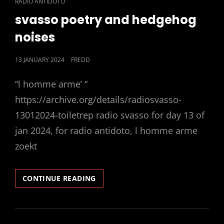
CAT
RADIO ANTIDOTO
LINKS
svasso poetry and hedgehog
noises
POSTED
13 JANUARY 2024
FREDD
ON
“l homme arme’ “
https://archive.org/details/radiosvasso-
13012024-toiletrep radio svasso for day 13 of
jan 2024, for radio antidoto, l homme arme
zoekt
SVASSO
CONTINUE READING
POETRY
AND
HEDGEHOG
NOISES