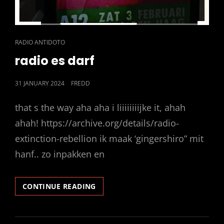
CAT
RADIO ANTIDOTO
LINKS
radio es darf
POSTED
31 JANUARY 2024
FREDD
ON
that s the way aha aha i liiiiiiiijke it, ahah
ahah! https://archive.org/details/radio-
extinction-rebellion ik maak ‘gingershiro” mit
hanf.. zo inpakken en
RADIO
CONTINUE READING
ES
DARF