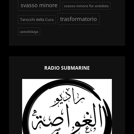
svasso minore
svasso minore for antidoto
trasformatorio
Tarocchi della Cura
ustvolskaja
RADIO SUBMARINE