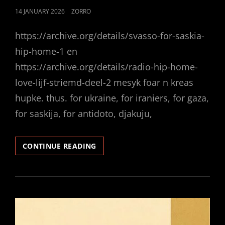
POSTED
14 JANUARY 2026
ZORRO
ON
https://archive.org/details/svasso-for-saskia-
hip-home-1 en
https://archive.org/details/radio-hip-home-
love-lijf-striemd-deel-2 mesyk foar n kreas
hupke. thus. for ukraine, for iraniers, for gaza,
for saskija, for antidoto, djakuju,
HIP
CONTINUE READING
HOP
HOME
LOVE
LIJF
1
AND
2.