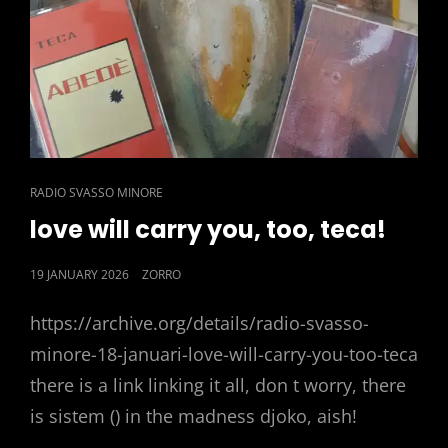
CAT
RADIO SVASSO MINORE
LINKS
love will carry you, too, teca!
POSTED
19 JANUARY 2026
ZORRO
ON
https://archive.org/details/radio-svasso-
minore-18-januari-love-will-carry-you-too-teca
there is a link linking it all, don t worry, there
is sistem () in the madness djoko, aish!