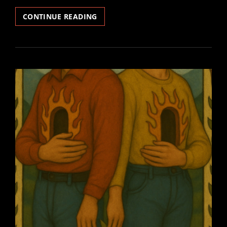
LOVE
CONTINUE READING
WILL
CARRY
YOU,
TOO,
TECA!