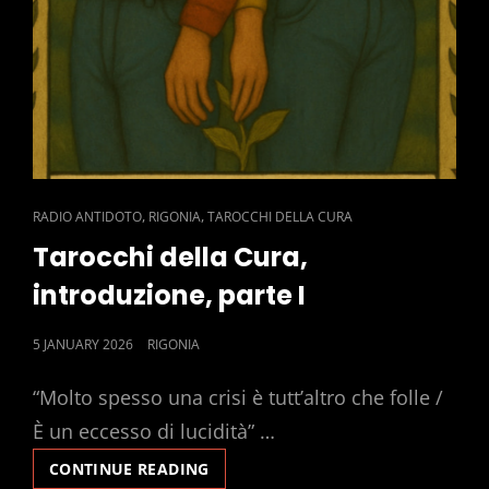
CAT
,
,
RADIO ANTIDOTO
RIGONIA
TAROCCHI DELLA CURA
LINKS
Tarocchi della Cura,
introduzione, parte I
POSTED
5 JANUARY 2026
RIGONIA
ON
“Molto spesso una crisi è tutt’altro che folle /
È un eccesso di lucidità” …
TAROCCHI
CONTINUE READING