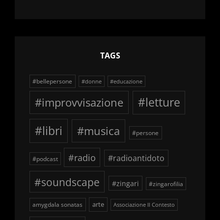
TAGS
#bellepersone
#donne
#educazione
#improvvisazione
#letture
#libri
#musica
#persone
#radio
#radioantidoto
#podcast
#soundscape
#zingari
#zingarofilia
arte
amygdala sonatas
Associazione Il Contesto