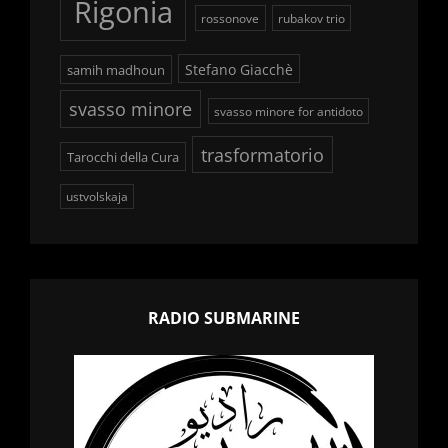
Rigonia
rossonove
rubakov trio
Stefano Giacchè
samih madhoun
svasso minore
svasso minore for antidoto
trasformatorio
Tarocchi della Cura
ustvolskaja
RADIO SUBMARINE