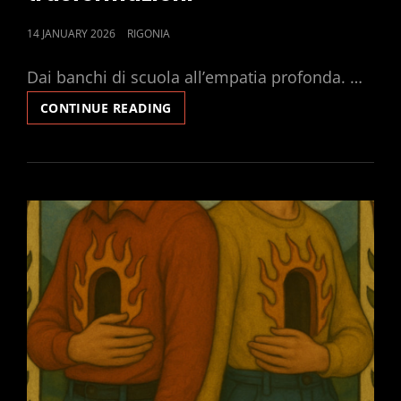
POSTED
14 JANUARY 2026
RIGONIA
ON
Dai banchi di scuola all’empatia profonda. …
DEMONI,
CONTINUE READING
DRAGHI
E
TRASFORMAZIONI