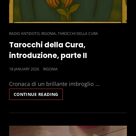
CAT
,
,
RADIO ANTIDOTO
RIGONIA
TAROCCHI DELLA CURA
LINKS
Tarocchi della Cura,
introduzione, parte II
POSTED
18 JANUARY 2026
RIGONIA
ON
Cronaca di un brillante imbroglio …
TAROCCHI
CONTINUE READING
DELLA
CURA,
INTRODUZIONE,
PARTE
II