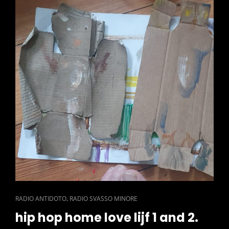
CAT
,
RADIO ANTIDOTO
RADIO SVASSO MINORE
LINKS
hip hop home love lijf 1 and 2.