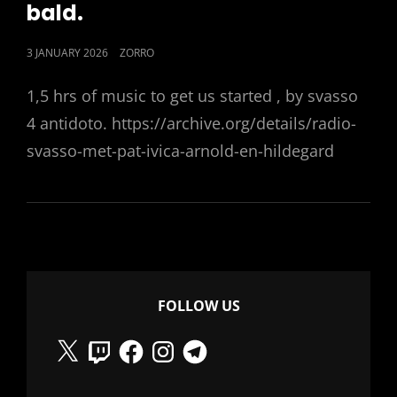
bald.
POSTED
3 JANUARY 2026
ZORRO
ON
1,5 hrs of music to get us started , by svasso
4 antidoto. https://archive.org/details/radio-
svasso-met-pat-ivica-arnold-en-hildegard
FOLLOW US
X
Twitch
Facebook
Instagram
Telegram