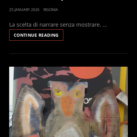
POSTED
25 JANUARY 2026
RIGONIA
ON
La scelta di narrare senza mostrare. …
TAROCCHI
CONTINUE READING
DELLA
CURA,
INTRODUZIONE,
PARTE
III