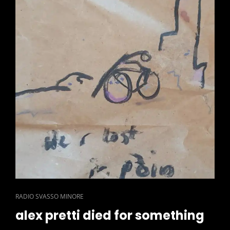
CAT
RADIO SVASSO MINORE
LINKS
alex pretti died for something