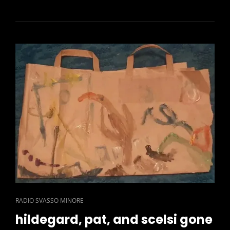
DELLA
CURA,
INTRODUZIONE,
PARTE
I
CAT
RADIO SVASSO MINORE
LINKS
hildegard, pat, and scelsi gone