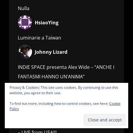
Nulla
HsiaoYing
Luminarie a Taiwan
Johnny Lizard
INDIE SPACE presenta Alex Wide – “ANCHE I
FANTASMI HANNO UN’ANIMA”
Privacy & Cookies: This site uses cookies. By continuing to use this
Incontri MULTIPLI…. conosciamo Mikulski_
website, you agree to their use.
INDIE SPACE – Canzoni con parole casuali…
To find out more, including how to control cookies, see here:
Cookie
Policy
#FestadellaMusica on air…
INDIE BREAKING SPACE – #BlackLivesMatter
– LIVE from USA!!!