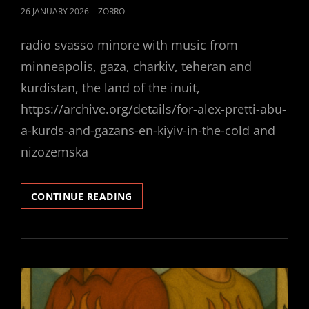
POSTED
26 JANUARY 2026
ZORRO
ON
radio svasso minore with music from
minneapolis, gaza, charkiv, teheran and
kurdistan, the land of the inuit,
https://archive.org/details/for-alex-pretti-abu-
a-kurds-and-gazans-en-kiyiv-in-the-cold and
nizozemska
ALEX
CONTINUE READING
PRETTI
DIED
FOR
SOMETHING