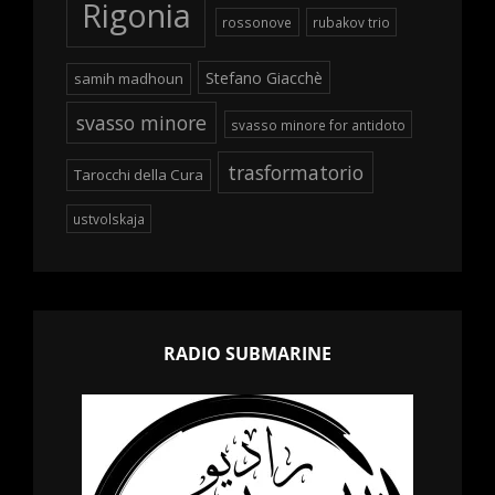
Rigonia
rossonove
rubakov trio
Stefano Giacchè
samih madhoun
svasso minore
svasso minore for antidoto
trasformatorio
Tarocchi della Cura
ustvolskaja
RADIO SUBMARINE