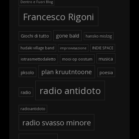
Dentro e Fuori Blog
Francesco Rigoni
gone bald
Giochi di tutto
hansko mislzig
hudaki village band
INDIE SPACE
improvvisazione
musica
iotrasmettodaletto
mooi op oostum
plan kruutntoone
pksolo
poesia
radio antidoto
radio
radioantidoto
radio svasso minore