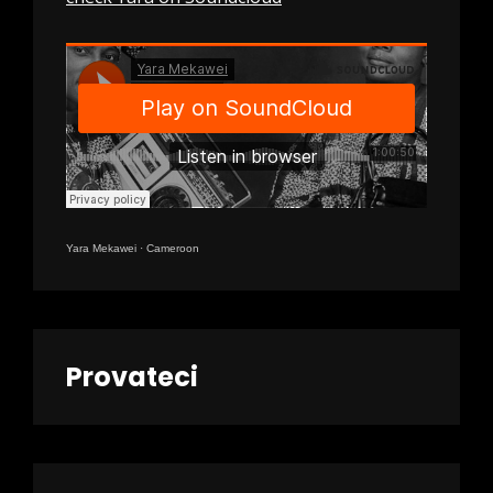
Yara Mekawei
·
Cameroon
Provateci