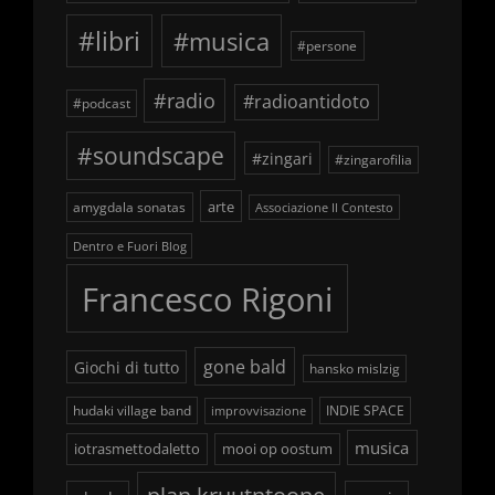
#libri
#musica
#persone
#radio
#radioantidoto
#podcast
#soundscape
#zingari
#zingarofilia
arte
amygdala sonatas
Associazione Il Contesto
Dentro e Fuori Blog
Francesco Rigoni
gone bald
Giochi di tutto
hansko mislzig
hudaki village band
INDIE SPACE
improvvisazione
musica
iotrasmettodaletto
mooi op oostum