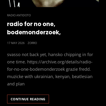
CAT
RADIO ANTIDOTO
LINKS
radio for no one,
bodemonderzoek,
POSTED
17 MAY 2026
ZORRO
ON
svasso not back yet, hansko chipping in for
one time. https://archive.org/details/radio-
for-no-one-bodemonderzoek grazie fredd.
muzicke with ukrainian, kenyan, beatlesian
and plan
RADIO
CONTINUE READING
FOR