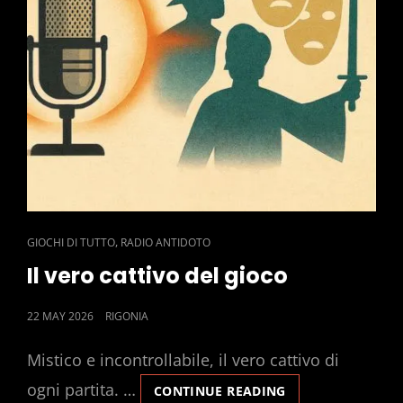
CAT
,
GIOCHI DI TUTTO
RADIO ANTIDOTO
LINKS
Il vero cattivo del gioco
POSTED
22 MAY 2026
RIGONIA
ON
Mistico e incontrollabile, il vero cattivo di
ogni partita. …
IL
CONTINUE READING