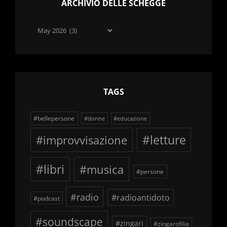
ARCHIVIO DELLE SCHEGGE
Archivio
delle
schegge
TAGS
#bellepersone
#donne
#educazione
#improvvisazione
#letture
#libri
#musica
#persone
#radio
#radioantidoto
#podcast
#soundscape
#zingari
#zingarofilia