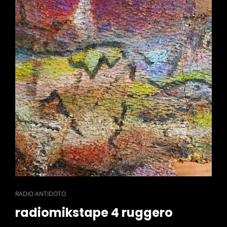
CAT
RADIO ANTIDOTO
LINKS
radiomikstape 4 ruggero