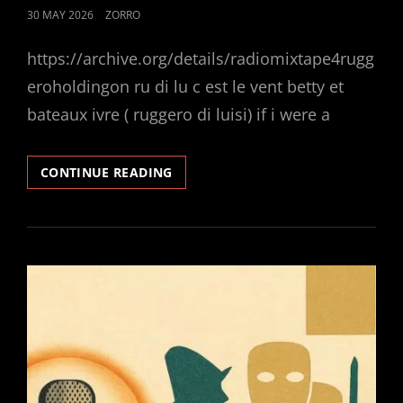
POSTED
30 MAY 2026
ZORRO
ON
https://archive.org/details/radiomixtape4rugg
eroholdingon ru di lu c est le vent betty et
bateaux ivre ( ruggero di luisi) if i were a
RADIOMIKSTAPE
CONTINUE READING
4
RUGGERO