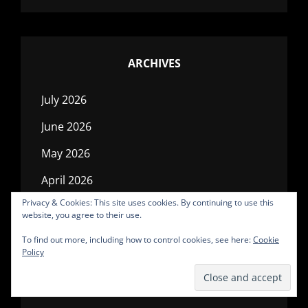
ARCHIVES
July 2026
June 2026
May 2026
April 2026
Privacy & Cookies: This site uses cookies. By continuing to use this
March 2026
website, you agree to their use.
February 2026
To find out more, including how to control cookies, see here:
Cookie
Policy
January 2026
December 2025