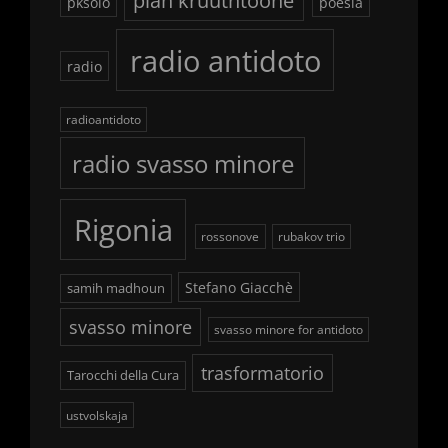
plan kruutntoone
pksolo
poesia
radio antidoto
radio
radioantidoto
radio svasso minore
Rigonia
rossonove
rubakov trio
Stefano Giacchè
samih madhoun
svasso minore
svasso minore for antidoto
trasformatorio
Tarocchi della Cura
ustvolskaja