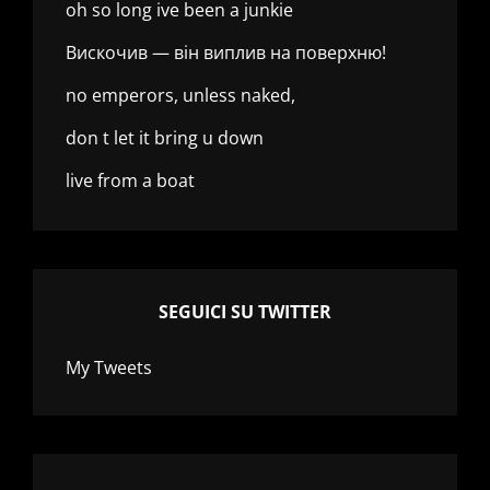
oh so long ive been a junkie
Вискочив — він виплив на поверхню!
no emperors, unless naked,
don t let it bring u down
live from a boat
SEGUICI SU TWITTER
My Tweets