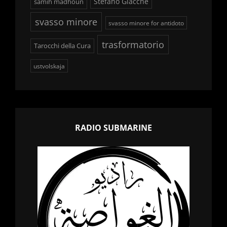
Stefano Giacchè
samih madhoun
svasso minore
svasso minore for antidoto
trasformatorio
Tarocchi della Cura
ustvolskaja
RADIO SUBMARINE