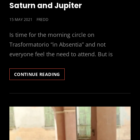
LINKS
Saturn and Jupiter
POSTED
15 MAY 2021
FREDD
ON
Is time for the morning circle on
Trasformatorio “in Absentia” and not
everyone feel the need to attend. But is
SATURN
CONTINUE READING
AND
JUPITER