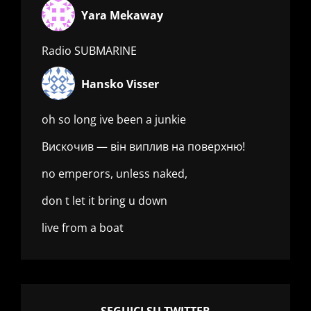
Yara Mekaway
Radio SUBMARINE
Hansko Visser
oh so long ive been a junkie
Вискочив — він виплив на поверхню!
no emperors, unless naked,
don t let it bring u down
live from a boat
SEGUICI SU TWITTER