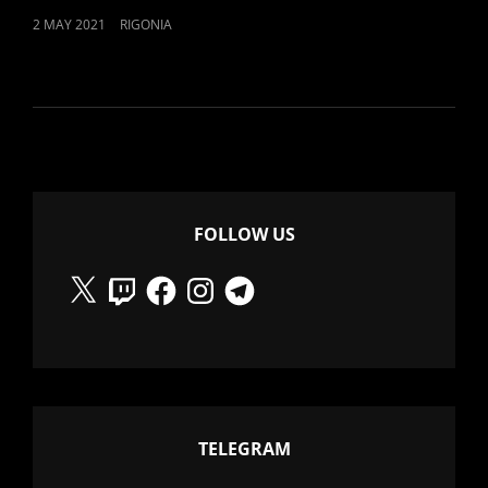
POSTED
2 MAY 2021
RIGONIA
ON
FOLLOW US
X
Twitch
Facebook
Instagram
Telegram
TELEGRAM