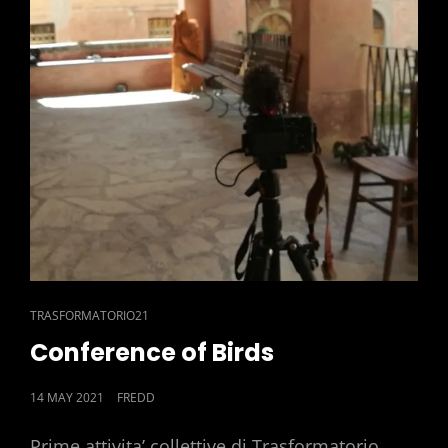
CAT
TRASFORMATORIO21
LINKS
Conference of Birds
POSTED
14 MAY 2021
FREDD
ON
Prime attivita’ collettive di Trasformatorio