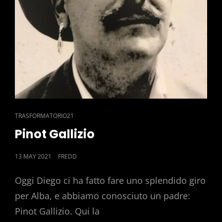
CAT
TRASFORMATORIO21
LINKS
Pinot Gallizio
POSTED
13 MAY 2021
FREDD
ON
Oggi Diego ci ha fatto fare uno splendido giro
per Alba, e abbiamo conosciuto un padre:
Pinot Gallizio. Qui la