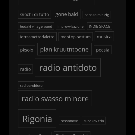
gone bald
Giochi di tutto
hansko mislzig
hudaki village band
INDIE SPACE
improvvisazione
musica
iotrasmettodaletto
mooi op oostum
plan kruutntoone
pksolo
poesia
radio antidoto
radio
radioantidoto
radio svasso minore
Rigonia
rossonove
rubakov trio