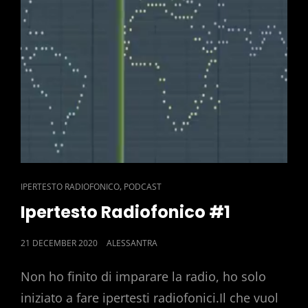
CAT
,
IPERTESTO RADIOFONICO
PODCAST
LINKS
Ipertesto Radiofonico #1
POSTED
21 DECEMBER 2020
ALESSANTRA
ON
Non ho finito di imparare la radio, ho solo
iniziato a fare ipertesti radiofonici.Il che vuol