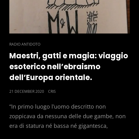
CAT
RADIO ANTIDOTO
LINKS
Maestri, gatti e magia: viaggio
esoterico nell’ebraismo
dell’Europa orientale.
POSTED
21 DECEMBER 2020
CRIS
ON
“In primo luogo l’uomo descritto non
zoppicava da nessuna delle due gambe, non
era di statura né bassa né gigantesca,