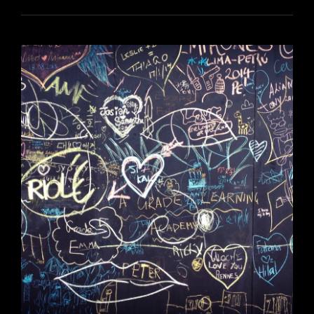
SPACE
HEROES
AND…
HAPPY
BIRTHDAY
FRANK
ZAPPA!