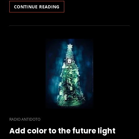
MAESTRI,
CONTINUE READING
GATTI
E
MAGIA:
VIAGGIO
ESOTERICO
NELL’EBRAISMO
DELL’EUROPA
ORIENTALE.
CAT
RADIO ANTIDOTO
LINKS
Add color to the future light