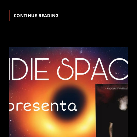
DON’T
CONTINUE READING
HIBERNATE
TOO
SOON