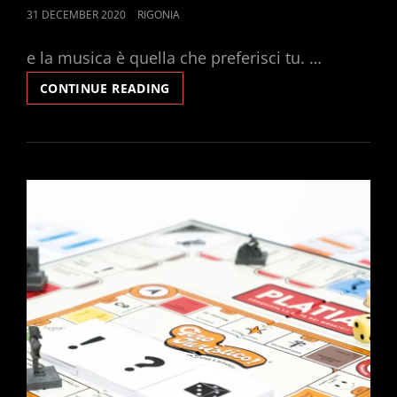
POSTED
31 DECEMBER 2020
RIGONIA
ON
e la musica è quella che preferisci tu. …
CANZONE
CONTINUE READING
PER
IL
2021