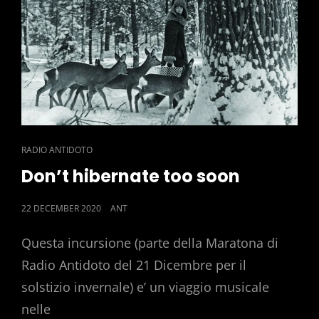
CAT
RADIO ANTIDOTO
LINKS
Don’t hibernate too soon
POSTED
22 DECEMBER 2020
ANT
ON
Questa incursione (parte della Maratona di
Radio Antidoto del 21 Dicembre per il
solstizio invernale) e’ un viaggio musicale
nelle