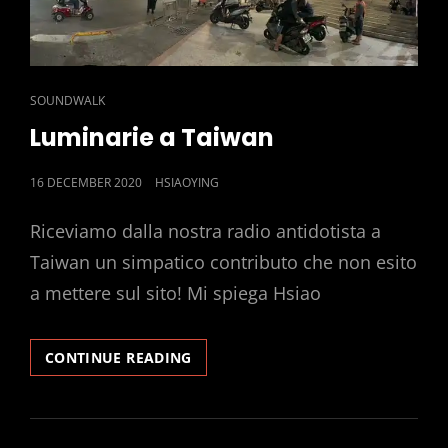
CAT
SOUNDWALK
LINKS
Luminarie a Taiwan
POSTED
16 DECEMBER 2020
HSIAOYING
ON
Riceviamo dalla nostra radio antidotista a
Taiwan un simpatico contributo che non esito
a mettere sul sito! Mi spiega Hsiao
LUMINARIE
CONTINUE READING
A
TAIWAN