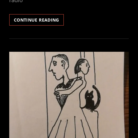
INDIE
CONTINUE READING
SPACE
PRESENTA
ALEX
WIDE
–
“ANCHE
I
FANTASMI
HANNO
UN’ANIMA”