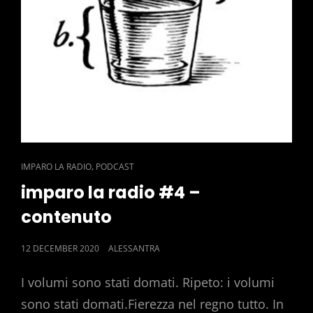
CAT
,
IMPARO LA RADIO
PODCAST
LINKS
imparo la radio #4 –
contenuto
POSTED
12 DECEMBER 2020
ALESSANTRA
ON
I volumi sono stati domati. Ripeto: i volumi
sono stati domati.Fierezza nel regno tutto. In