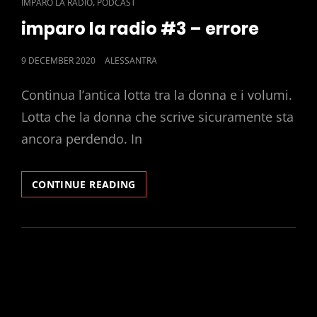
CAT
,
IMPARO LA RADIO
PODCAST
LINKS
imparo la radio #3 – errore
POSTED
9 DECEMBER 2020
ALESSANTRA
ON
Continua l’antica lotta tra la donna e i volumi.
Lotta che la donna che scrive sicuramente sta
ancora perdendo. In
IMPARO
CONTINUE READING
LA
RADIO
#3
–
ERRORE