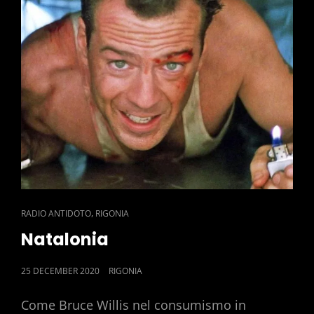
CAT
,
RADIO ANTIDOTO
RIGONIA
LINKS
Natalonia
POSTED
25 DECEMBER 2020
RIGONIA
ON
Come Bruce Willis nel consumismo in