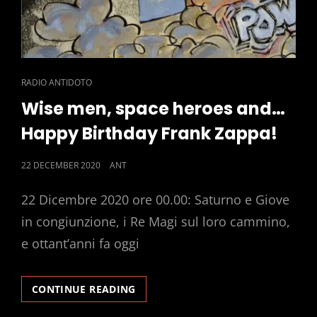
CAT
RADIO ANTIDOTO
LINKS
Wise men, space heroes and…
Happy Birthday Frank Zappa!
POSTED
22 DECEMBER 2020
ANT
ON
22 Dicembre 2020 ore 00.00: Saturno e Giove
in congiunzione, i Re Magi sul loro cammino,
e ottant’anni fa oggi
WISE
CONTINUE READING
MEN,