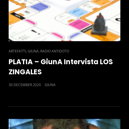
CAT
,
,
ARTEFATTI
GIUNA
RADIO ANTIDOTO
LINKS
PLATIA – GiunA Intervista LOS
ZINGALES
POSTED
30 DECEMBER 2020
GIUNA
ON