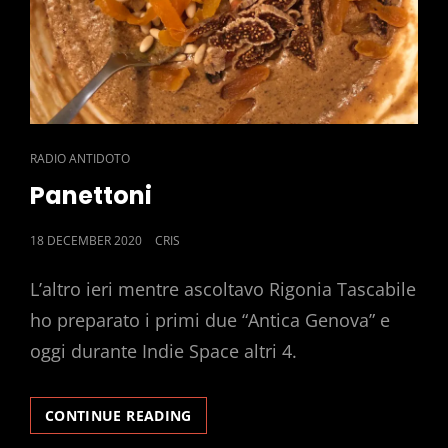
CAT
RADIO ANTIDOTO
LINKS
Panettoni
POSTED
18 DECEMBER 2020
CRIS
ON
L’altro ieri mentre ascoltavo Rigonia Tascabile
ho preparato i primi due “Antica Genova” e
oggi durante Indie Space altri 4.
PANETTONI
CONTINUE READING