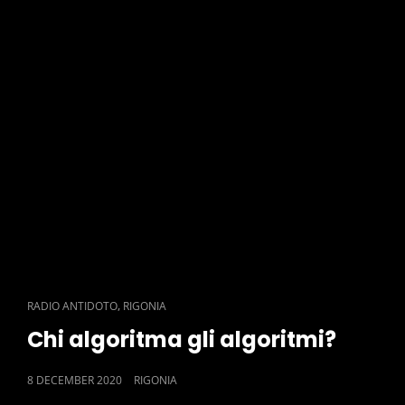
CAT
,
RADIO ANTIDOTO
RIGONIA
LINKS
Chi algoritma gli algoritmi?
POSTED
8 DECEMBER 2020
RIGONIA
ON