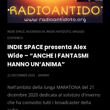
CAT
,
,
,
INDIE SPACE
NUOVIDISCHI
RADIO ANTIDOTO
VIAGGIO
LINKS
ESOTERICO
INDIE SPACE presenta Alex
Wide – “ANCHE I FANTASMI
HANNO UN’ANIMA”
POSTED
22 DECEMBER 2020
JOHNNY
ON
Nell’ambito della lunga MARATONA del 21
dicembre 2020 dedicata al solstizio d’inverno
che ha coinvolto tutti i broadcaster della
radio