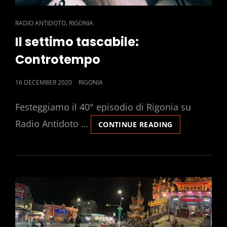
CAT
,
RADIO ANTIDOTO
RIGONIA
LINKS
Il settimo tascabile:
Controtempo
POSTED
16 DECEMBER 2020
RIGONIA
ON
Festeggiamo il 40° episodio di Rigonia su
Radio Antidoto …
IL
CONTINUE READING
SETTIMO
TASCABILE:
CONTROTEMP