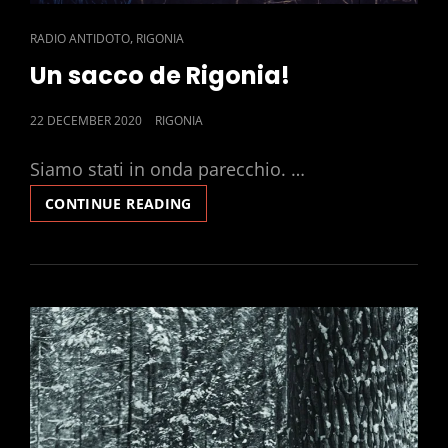
CAT
,
RADIO ANTIDOTO
RIGONIA
LINKS
Un sacco de Rigonia!
POSTED
22 DECEMBER 2020
RIGONIA
ON
Siamo stati in onda parecchio. …
UN
CONTINUE READING
SACCO
DE
RIGONIA!