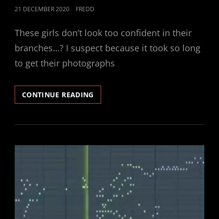
POSTED
21 DECEMBER 2020
FREDD
ON
These girls don’t look too confident in their
branches…? I suspect because it took so long
to get their photographs
ADD
CONTINUE READING
COLOR
TO
THE
FUTURE
LIGHT