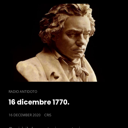
CAT
RADIO ANTIDOTO
LINKS
16 dicembre 1770.
POSTED
16 DECEMBER 2020
CRIS
ON