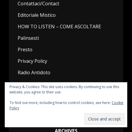
Contattaci/Contact
Editoriale Mistico
HOW TO LISTEN – COME ASCOLTARE
Palinsesti
Presto
Privacy Policy
Radio Antidoto
rossonove
Privacy & Cookies: This site uses cookies. By continuing to use this
website, you agree to their use.
Una ricetta per fare la radio assieme
To find out more, including how to control cookies, see here:
Cookie
Policy
ARCHIVES