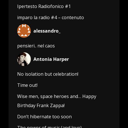
Ipertesto Radiofonico #1
imparo la radio #4 – contenuto
alessandro_
pensieri.. nel caos
Antonia Harper
No isolation but celebration!
Time out!
Wise men, space heroes and… Happy
Birthday Frank Zappa!
Don’t hibernate too soon
The power of music (and love)