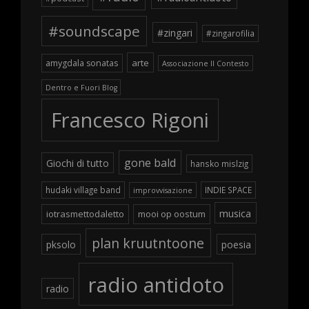
#soundscape
#zingari
#zingarofilia
arte
amygdala sonatas
Associazione Il Contesto
Dentro e Fuori Blog
Francesco Rigoni
gone bald
Giochi di tutto
hansko mislzig
hudaki village band
INDIE SPACE
improvvisazione
musica
iotrasmettodaletto
mooi op oostum
plan kruutntoone
pksolo
poesia
radio antidoto
radio