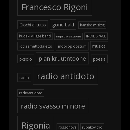
Francesco Rigoni
gone bald
Giochi di tutto
hansko mislzig
hudaki village band
INDIE SPACE
improvvisazione
musica
iotrasmettodaletto
mooi op oostum
plan kruutntoone
pksolo
poesia
radio antidoto
radio
radioantidoto
radio svasso minore
Rigonia
rossonove
rubakov trio