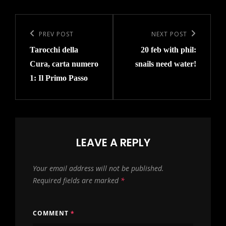
Post
navigation
Previous
PREV POST
Next
NEXT POST
Tarocchi della
20 feb with phil:
Post
Post
Cura, carta numero
snails need water!
1: Il Primo Passo
LEAVE A REPLY
Your email address will not be published.
Required fields are marked
*
COMMENT
*