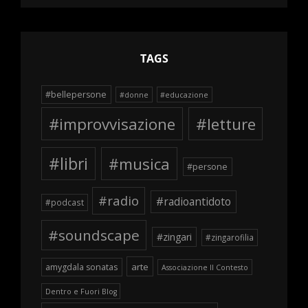
schegge
TAGS
#bellepersone
#donne
#educazione
#improvvisazione
#letture
#libri
#musica
#persone
#radio
#radioantidoto
#podcast
#soundscape
#zingari
#zingarofilia
arte
amygdala sonatas
Associazione Il Contesto
Dentro e Fuori Blog