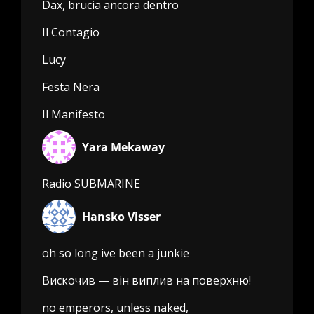
Dax, brucia ancora dentro
Il Contagio
Lucy
Festa Nera
Il Manifesto
Yara Mekaway
Radio SUBMARINE
Hansko Visser
oh so long ive been a junkie
Вискочив — він виплив на поверхню!
no emperors, unless naked,