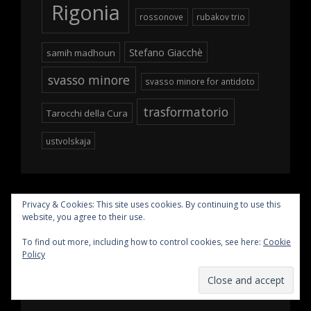
Rigonia
rossonove
rubakov trio
Stefano Giacchè
samih madhoun
svasso minore
svasso minore for antidoto
trasformatorio
Tarocchi della Cura
ustvolskaja
Privacy & Cookies: This site uses cookies. By continuing to use this
website, you agree to their use.
PAGES
To find out more, including how to control cookies, see here:
Cookie
Policy
Blog
Chi siamo