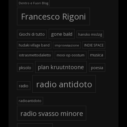
Dentro e Fuori Blog
Francesco Rigoni
gone bald
Giochi di tutto
hansko mislzig
hudaki village band
INDIE SPACE
improvvisazione
musica
iotrasmettodaletto
mooi op oostum
plan kruutntoone
pksolo
poesia
radio antidoto
radio
radioantidoto
radio svasso minore