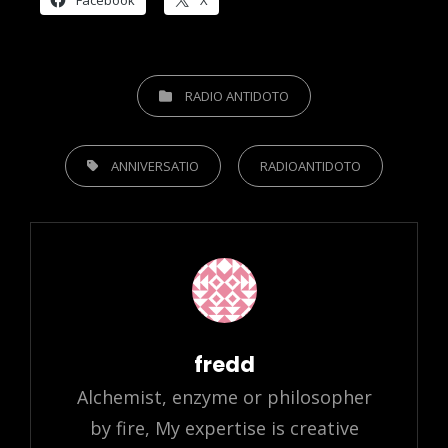
Facebook
X
CATEGORIES
RADIO ANTIDOTO
TAGS,
ANNIVERSATIO
RADIOANTIDOTO
Author:
fredd
Alchemist, enzyme or philosopher
by fire, My expertise is creative