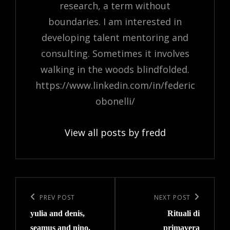
research, a term without
boundaries. I am interested in
developing talent mentoring and
consulting. Sometimes it involves
walking in the woods blindfolded.
https://www.linkedin.com/in/federic
obonelli/
View all posts by fredd
Post
navigation
Previous
PREV POST
Next
NEXT POST
yulia and denis,
Rituali di
Post
Post
seamus and nino,
primavera