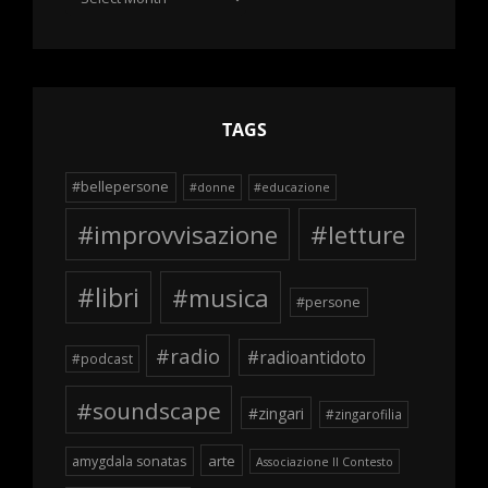
delle
schegge
TAGS
#bellepersone
#donne
#educazione
#improvvisazione
#letture
#libri
#musica
#persone
#radio
#radioantidoto
#podcast
#soundscape
#zingari
#zingarofilia
arte
amygdala sonatas
Associazione Il Contesto