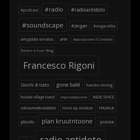
#radio
#radioantidoto
#podcast
#soundscape
#zingari
#zingarofilia
arte
amygdala sonatas
Associazione Il Contesto
Dentro e Fuori Blog
Francesco Rigoni
gone bald
Giochi di tutto
hansko mislzig
hudaki village band
INDIE SPACE
improvvisazione
musica
iotrasmettodaletto
mooi op oostum
plan kruutntoone
pksolo
poesia
radio antidoto