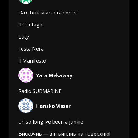
Dax, brucia ancora dentro
Il Contagio
Lucy
Festa Nera
Il Manifesto
Yara Mekaway
Radio SUBMARINE
Hansko Visser
oh so long ive been a junkie
Вискочив — він виплив на поверхню!