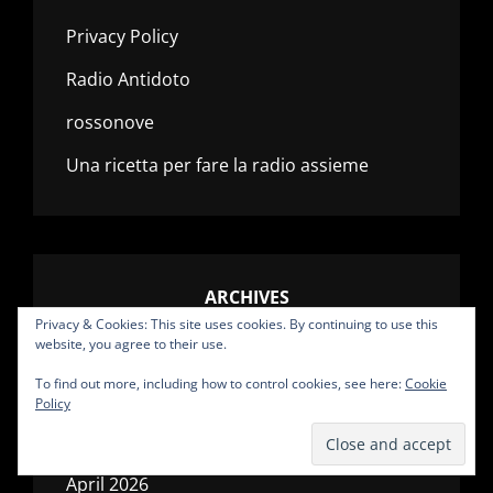
Privacy Policy
Radio Antidoto
rossonove
Una ricetta per fare la radio assieme
ARCHIVES
Privacy & Cookies: This site uses cookies. By continuing to use this
website, you agree to their use.
July 2026
To find out more, including how to control cookies, see here:
Cookie
June 2026
Policy
May 2026
April 2026