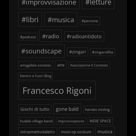
#improvvisazione
#letture
#libri
#musica
#persone
#radio
#radioantidoto
#podcast
#soundscape
#zingari
#zingarofilia
arte
amygdala sonatas
Associazione Il Contesto
Dentro e Fuori Blog
Francesco Rigoni
gone bald
Giochi di tutto
hansko mislzig
hudaki village band
INDIE SPACE
improvvisazione
musica
iotrasmettodaletto
mooi op oostum