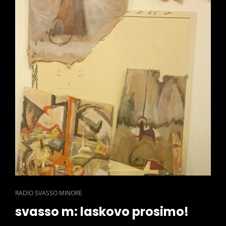
CAT
RADIO SVASSO MINORE
LINKS
svasso m: laskovo prosimo!