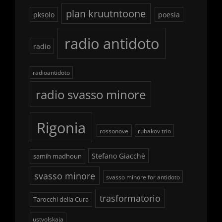
plan kruutntoone
pksolo
poesia
radio antidoto
radio
radioantidoto
radio svasso minore
Rigonia
rossonove
rubakov trio
Stefano Giacchè
samih madhoun
svasso minore
svasso minore for antidoto
trasformatorio
Tarocchi della Cura
ustvolskaja