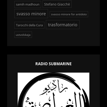
Stefano Giacchè
samih madhoun
svasso minore
svasso minore for antidoto
trasformatorio
Tarocchi della Cura
ustvolskaja
RADIO SUBMARINE