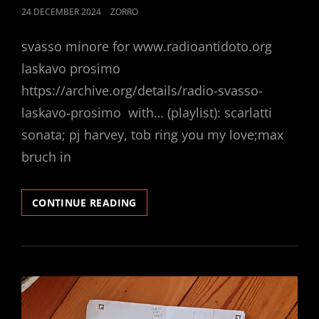
POSTED
24 DECEMBER 2024
ZORRO
ON
svasso minore for www.radioantidoto.org
laskavo prosimo
https://archive.org/details/radio-svasso-
laskavo-prosimo with… (playlist): scarlatti
sonata; pj harvey, tob ring you my love;max
bruch in
SVASSO
CONTINUE READING
M:
LASKOVO
PROSIMO!