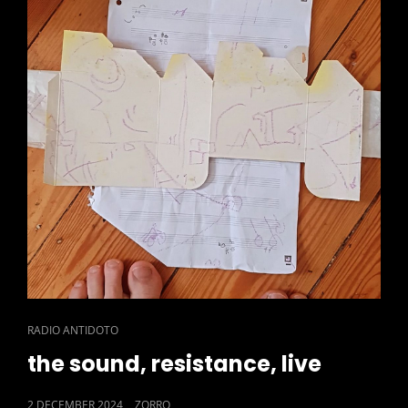
CAT
RADIO ANTIDOTO
LINKS
the sound, resistance, live
POSTED
2 DECEMBER 2024
ZORRO