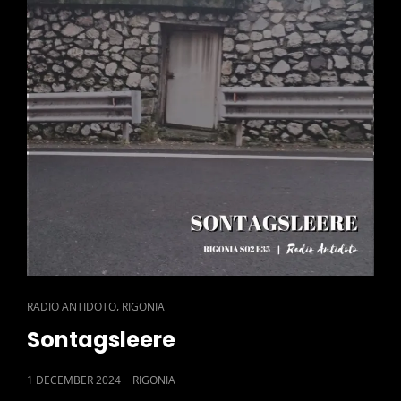
CAT
,
RADIO ANTIDOTO
RIGONIA
LINKS
Sontagsleere
POSTED
1 DECEMBER 2024
RIGONIA