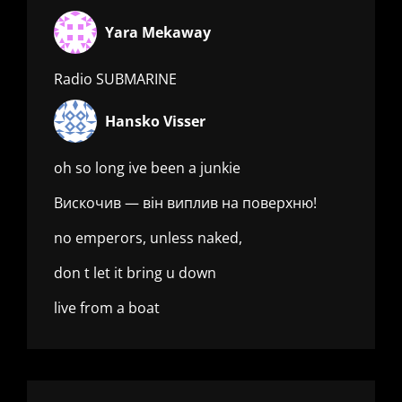
Yara Mekaway
Radio SUBMARINE
Hansko Visser
oh so long ive been a junkie
Вискочив — він виплив на поверхню!
no emperors, unless naked,
don t let it bring u down
live from a boat