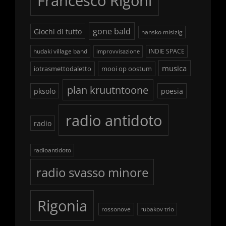
Francesco Rigoni
gone bald
Giochi di tutto
hansko mislzig
hudaki village band
INDIE SPACE
improvvisazione
musica
iotrasmettodaletto
mooi op oostum
plan kruutntoone
pksolo
poesia
radio antidoto
radio
radioantidoto
radio svasso minore
Rigonia
rossonove
rubakov trio