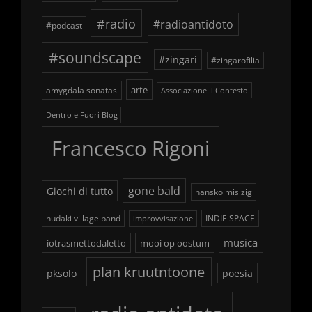
#radio
#radioantidoto
#podcast
#soundscape
#zingari
#zingarofilia
arte
amygdala sonatas
Associazione Il Contesto
Dentro e Fuori Blog
Francesco Rigoni
gone bald
Giochi di tutto
hansko mislzig
hudaki village band
INDIE SPACE
improvvisazione
musica
iotrasmettodaletto
mooi op oostum
plan kruutntoone
pksolo
poesia