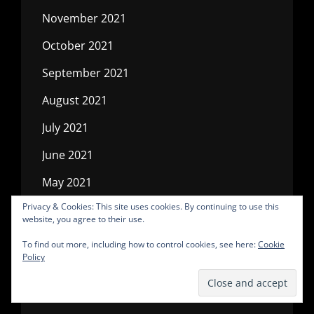
November 2021
October 2021
September 2021
August 2021
July 2021
June 2021
May 2021
Privacy & Cookies: This site uses cookies. By continuing to use this
April 2021
website, you agree to their use.
March 2021
To find out more, including how to control cookies, see here:
Cookie
Policy
February 2021
January 2021