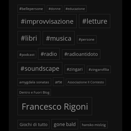
#bellepersone
#donne
#educazione
#improvvisazione
#letture
#libri
#musica
#persone
#radio
#radioantidoto
#podcast
#soundscape
#zingari
#zingarofilia
arte
amygdala sonatas
Associazione Il Contesto
Dentro e Fuori Blog
Francesco Rigoni
gone bald
Giochi di tutto
hansko mislzig