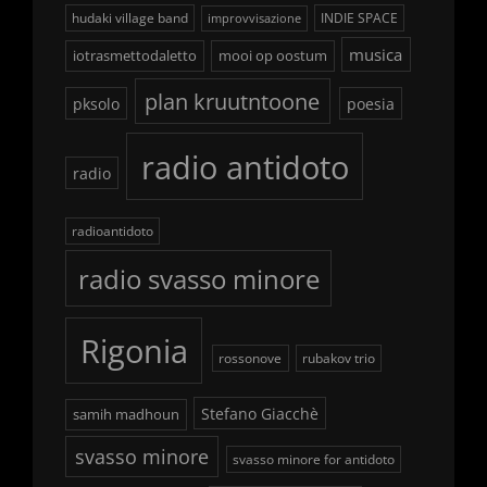
hudaki village band
INDIE SPACE
improvvisazione
musica
iotrasmettodaletto
mooi op oostum
plan kruutntoone
pksolo
poesia
radio antidoto
radio
radioantidoto
radio svasso minore
Rigonia
rossonove
rubakov trio
Stefano Giacchè
samih madhoun
svasso minore
svasso minore for antidoto