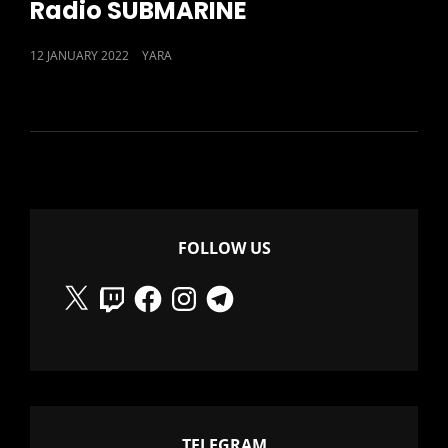
Radio SUBMARINE
POSTED
12 JANUARY 2022
YARA
ON
FOLLOW US
X
Twitch
Facebook
Instagram
Telegram
TELEGRAM