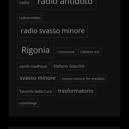
radio antidoto
radio
radioantidoto
radio svasso minore
Rigonia
rossonove
rubakov trio
Stefano Giacchè
samih madhoun
svasso minore
svasso minore for antidoto
trasformatorio
Tarocchi della Cura
ustvolskaja