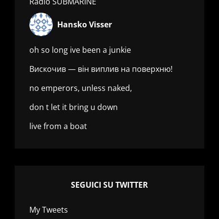
Radio SUBMARINE
Hansko Visser
oh so long ive been a junkie
Вискочив — він виплив на поверхню!
no emperors, unless naked,
don t let it bring u down
live from a boat
SEGUICI SU TWITTER
My Tweets