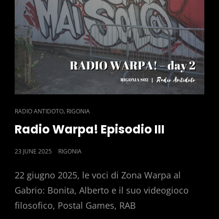
CAT
,
RADIO ANTIDOTO
RIGONIA
LINKS
Radio Warpa! Episodio III
POSTED
23 JUNE 2025
RIGONIA
ON
22 giugno 2025, le voci di Zona Warpa al
Gabrio: Bonita, Alberto e il suo videogioco
filosofico, Postal Games, RAB