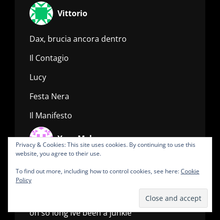
Vittorio
Dax, brucia ancora dentro
Il Contagio
Lucy
Festa Nera
Il Manifesto
Yara Mekaway
Privacy & Cookies: This site uses cookies. By continuing to use this
website, you agree to their use.
Radio SUBMARINE
To find out more, including how to control cookies, see here:
Cookie
Policy
Hansko Visser
oh so long ive been a junkie