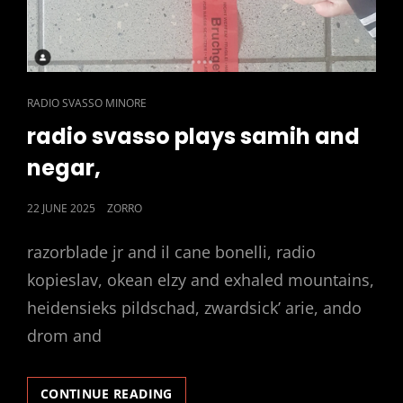
CAT
RADIO SVASSO MINORE
LINKS
radio svasso plays samih and
negar,
POSTED
22 JUNE 2025
ZORRO
ON
razorblade jr and il cane bonelli, radio
kopieslav, okean elzy and exhaled mountains,
heidensieks pildschad, zwardsick’ arie, ando
drom and
RADIO
CONTINUE READING