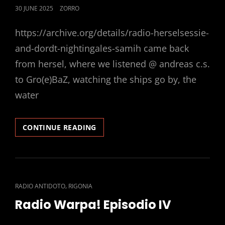
POSTED
30 JUNE 2025
ZORRO
ON
https://archive.org/details/radio-herselsessie-
and-dordt-nightingales-samih came back
from hersel, where we listened @ andreas c.s.
to Gro(e)BaZ, watching the ships go by, the
water
HERSEL
CONTINUE READING
HOUSE
BOAT
SESSIONS
CAT
,
RADIO ANTIDOTO
RIGONIA
LINKS
Radio Warpa! Episodio IV