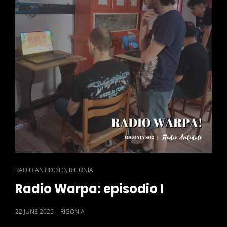
CAT
,
RADIO ANTIDOTO
RIGONIA
LINKS
Radio Warpa: episodio I
POSTED
22 JUNE 2025
RIGONIA
ON