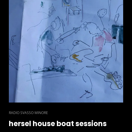
CAT
RADIO SVASSO MINORE
LINKS
hersel house boat sessions