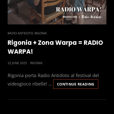
CAT
,
RADIO ANTIDOTO
RIGONIA
LINKS
Rigonia + Zona Warpa = RADIO
WARPA!
POSTED
22 JUNE 2025
RIGONIA
ON
Rigonia porta Radio Antidoto al festival del
videogioco ribelle! …
RIGONIA
CONTINUE READING
+
ZONA
WARPA
=
RADIO