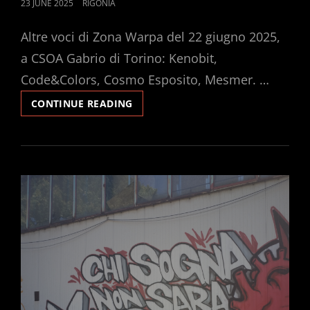
POSTED
23 JUNE 2025
RIGONIA
ON
Altre voci di Zona Warpa del 22 giugno 2025,
a CSOA Gabrio di Torino: Kenobit,
Code&Colors, Cosmo Esposito, Mesmer. …
RADIO
CONTINUE READING
WARPA!
EPISODIO
IV