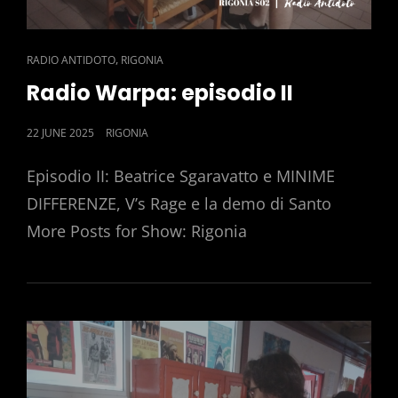
CAT
,
RADIO ANTIDOTO
RIGONIA
LINKS
Radio Warpa: episodio II
POSTED
22 JUNE 2025
RIGONIA
ON
Episodio II: Beatrice Sgaravatto e MINIME
DIFFERENZE, V’s Rage e la demo di Santo
More Posts for Show: Rigonia