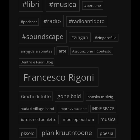
#libri
#musica
#persone
#radio
#radioantidoto
#podcast
#soundscape
#zingari
#zingarofilia
arte
amygdala sonatas
Associazione Il Contesto
Dentro e Fuori Blog
Francesco Rigoni
gone bald
Giochi di tutto
hansko mislzig
hudaki village band
INDIE SPACE
improvvisazione
musica
iotrasmettodaletto
mooi op oostum
plan kruutntoone
pksolo
poesia