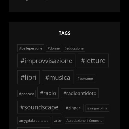
delle
schegge
TAGS
#bellepersone
#donne
#educazione
#improvvisazione
#letture
#libri
#musica
#persone
#radio
#radioantidoto
#podcast
#soundscape
#zingari
#zingarofilia
arte
amygdala sonatas
Associazione Il Contesto