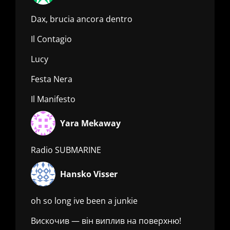
Dax, brucia ancora dentro
Il Contagio
Lucy
Festa Nera
Il Manifesto
Yara Mekaway
Radio SUBMARINE
Hansko Visser
oh so long ive been a junkie
Вискочив — він виплив на поверхню!