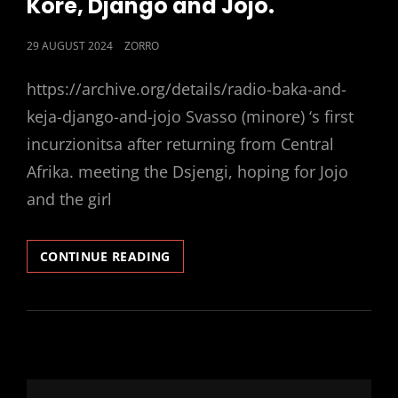
Kore, Django and Jojo.
POSTED
29 AUGUST 2024
ZORRO
ON
https://archive.org/details/radio-baka-and-
keja-django-and-jojo Svasso (minore) ‘s first
incurzionitsa after returning from Central
Afrika. meeting the Dsjengi, hoping for Jojo
and the girl
RADIO
CONTINUE READING
BAKA
AND
KEJA,
ROSA
AND
KORE,
DJANGO