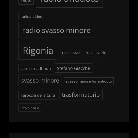
radio
radioantidoto
radio svasso minore
Rigonia
rossonove
rubakov trio
Stefano Giacchè
samih madhoun
svasso minore
svasso minore for antidoto
trasformatorio
Tarocchi della Cura
ustvolskaja