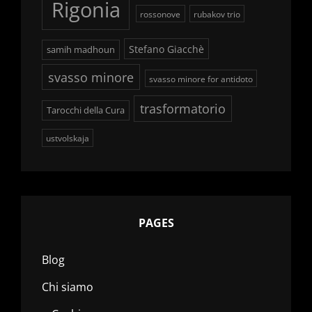
Rigonia
rossonove
rubakov trio
Stefano Giacchè
samih madhoun
svasso minore
svasso minore for antidoto
trasformatorio
Tarocchi della Cura
ustvolskaja
PAGES
Blog
Chi siamo