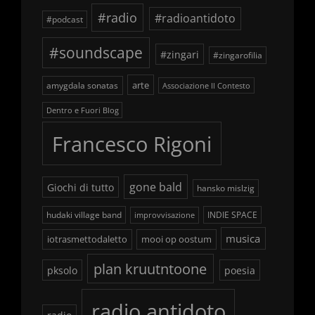
#radio
#radioantidoto
#podcast
#soundscape
#zingari
#zingarofilia
arte
amygdala sonatas
Associazione Il Contesto
Dentro e Fuori Blog
Francesco Rigoni
gone bald
Giochi di tutto
hansko mislzig
hudaki village band
INDIE SPACE
improvvisazione
musica
iotrasmettodaletto
mooi op oostum
plan kruutntoone
pksolo
poesia
radio antidoto