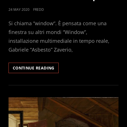
POSTED
24 MAY 2020
FREDD
ON
Si chiama “window“. È pensata come una
finestra su altri mondi “Window”,
installazione multimediale in tempo reale,
Gabriele “Asbesto” Zaverio,
NULLA
CONTINUE READING
+
NULLA
=
RADIO
ALEPH