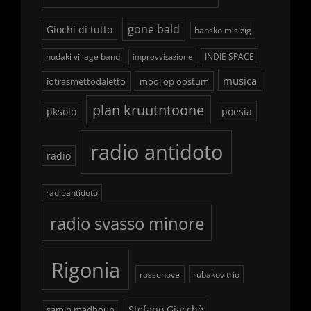
gone bald
Giochi di tutto
hansko mislzig
hudaki village band
INDIE SPACE
improvvisazione
musica
iotrasmettodaletto
mooi op oostum
plan kruutntoone
pksolo
poesia
radio antidoto
radio
radioantidoto
radio svasso minore
Rigonia
rossonove
rubakov trio
Stefano Giacchè
samih madhoun