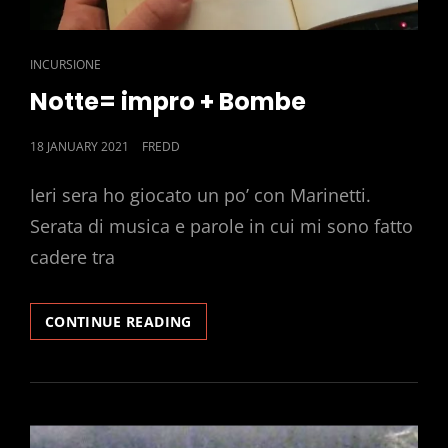
CAT
INCURSIONE
LINKS
Notte= impro + Bombe
POSTED
18 JANUARY 2021
FREDD
ON
Ieri sera ho giocato un po’ con Marinetti.
Serata di musica e parole in cui mi sono fatto
cadere tra
NOTTE=
CONTINUE READING
IMPRO
+
BOMBE