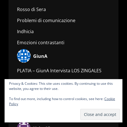
Rosso di Sera
Problemi di comunicazione
Indhicia
Emozioni contrastanti
GiunA
PLATIA – GiunA Intervista LOS ZINGALES
– CRISIS – Order to my Chaos
Privacy & Cookies: This site uses cookies. By continuing to use this
website, you agree to their use.
E.R.D. words&rec
To find out more, including how to control cookies, see here:
Cookie
E.R.D. Experimental Radio Dance
Policy
Nulla