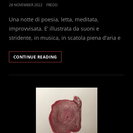
POSTED
28 NOVEMBER 2022
FREDD
ON
Una notte di poesia, letta, meditata,
improvvisata. E’ illustrata da suoni e
stridente, in musica, in scatola piena d’aria e
ARIA
CONTINUE READING
IN
SCATOLA
NERA