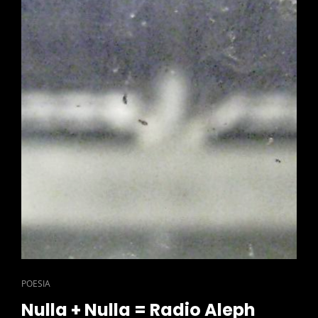
CAT
POESIA
LINKS
Nulla + Nulla = Radio Aleph