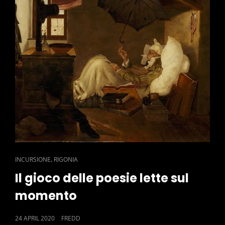
CAT
,
INCURSIONE
RIGONIA
LINKS
Il gioco delle poesie lette sul
momento
POSTED
24 APRIL 2020
FREDD