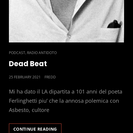
CAT
,
PODCAST
RADIO ANTIDOTO
LINKS
Dead Beat
POSTED
25 FEBRUARY 2021
FREDD
ON
Mi ha dato il LA dipartita a 101 anni del poeta
Ferlinghetti piu’ che la annosa polemica con
Asbesto, cultore
DEAD
CONTINUE READING