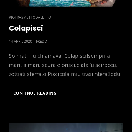
CAT
#IOTRASMETTODALETTO
LINKS
Colapisci
POSTED
14 APRIL 2020
FREDD
ON
So matri lu chiamava: Colapisci!sempri a
mari, a mari, scura e brisci,ciata ‘u sciroccu,
zottiati sferra,o Piscicola miu trasi ntera!Iddu
COLAPISCI
CONTINUE READING