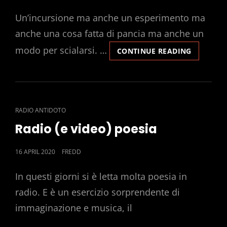
ON
Un’incursione ma anche un esperimento ma
anche una cosa fatta di pancia ma anche un
modo per scialarsi. …
IL
CONTINUE READING
GIOCO
DELLE
POESIE
LETTE
SUL
CAT
RADIO ANTIDOTO
MOMENT
LINKS
Radio (e video) poesia
POSTED
16 APRIL 2020
FREDD
ON
In questi giorni si è letta molta poesia in
radio. E è un esercizio sorprendente di
immaginazione e musica, il