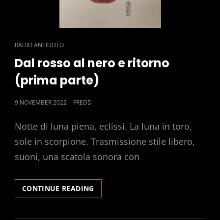
CAT
RADIO ANTIDOTO
LINKS
Dal rosso al nero e ritorno
(prima parte)
POSTED
9 NOVEMBER 2022
FREDD
ON
Notte di luna piena, eclissi. La luna in toro,
sole in scorpione. Trasmissione stile libero,
suoni, una scatola sonora con
DAL
CONTINUE READING
ROSSO
AL
NERO