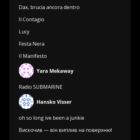
Dax, brucia ancora dentro
Il Contagio
Lucy
Festa Nera
Il Manifesto
Yara Mekaway
Radio SUBMARINE
Hansko Visser
oh so long ive been a junkie
Вискочив — він виплив на поверхню!