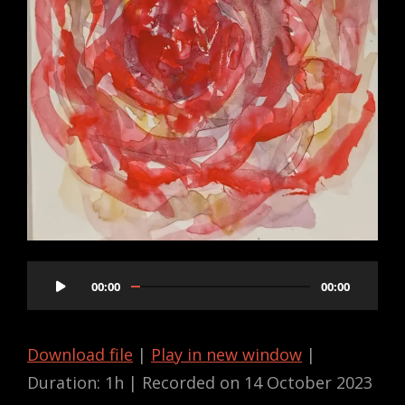
Audio
00:00
00:00
Player
Download file
|
Play in new window
|
Duration: 1h
|
Recorded on 14 October 2023