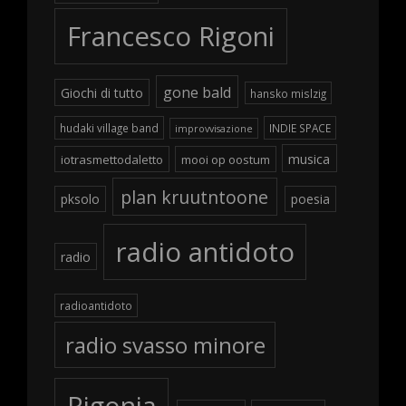
Francesco Rigoni
gone bald
Giochi di tutto
hansko mislzig
hudaki village band
INDIE SPACE
improvvisazione
musica
iotrasmettodaletto
mooi op oostum
plan kruutntoone
pksolo
poesia
radio antidoto
radio
radioantidoto
radio svasso minore
Rigonia