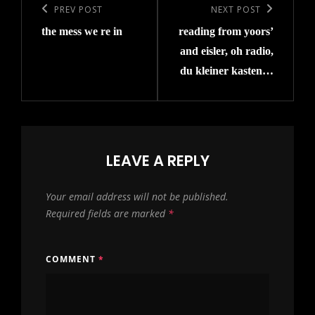
navigation
Previous
PREV POST
Next
NEXT POST
the mess we re in
reading from yoors’
Post
Post
and eisler, oh radio,
du kleiner kasten…
LEAVE A REPLY
Your email address will not be published.
Required fields are marked
*
COMMENT
*