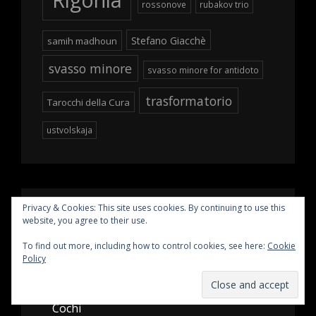
rossonove
rubakov trio
Stefano Giacchè
samih madhoun
svasso minore
svasso minore for antidoto
trasformatorio
Tarocchi della Cura
ustvolskaja
Privacy & Cookies: This site uses cookies. By continuing to use this
PAGES
website, you agree to their use.
To find out more, including how to control cookies, see here:
Cookie
Blog
Policy
Chi siamo
Cochi