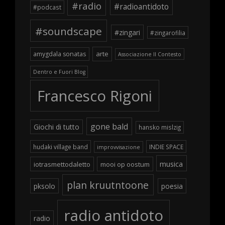
#radio
#radioantidoto
#podcast
#soundscape
#zingari
#zingarofilia
arte
amygdala sonatas
Associazione Il Contesto
Dentro e Fuori Blog
Francesco Rigoni
gone bald
Giochi di tutto
hansko mislzig
hudaki village band
INDIE SPACE
improvvisazione
musica
iotrasmettodaletto
mooi op oostum
plan kruutntoone
pksolo
poesia
radio antidoto
radio