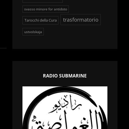
svasso minore for antidoto
trasformatorio
Tarocchi della Cura
ustvolskaja
RADIO SUBMARINE