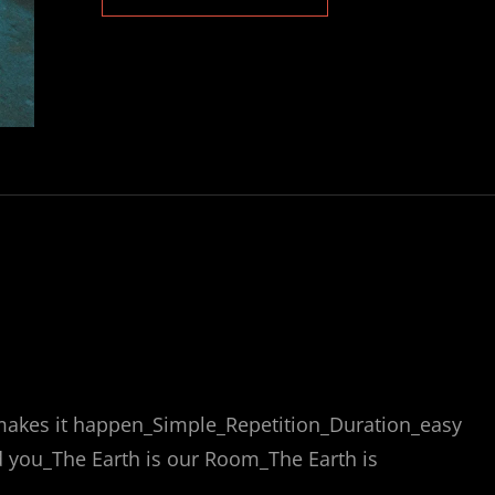
CRISIS
–
ORDER
TO
MY
CHAOS
makes it happen_Simple_Repetition_Duration_easy
 you_The Earth is our Room_The Earth is