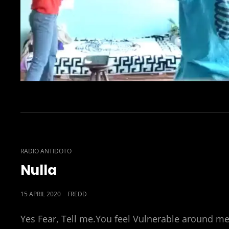
CAT
RADIO ANTIDOTO
LINKS
Nulla
POSTED
15 APRIL 2020
FREDD
ON
Yes Fear, Tell me.You feel Vulnerable around me?