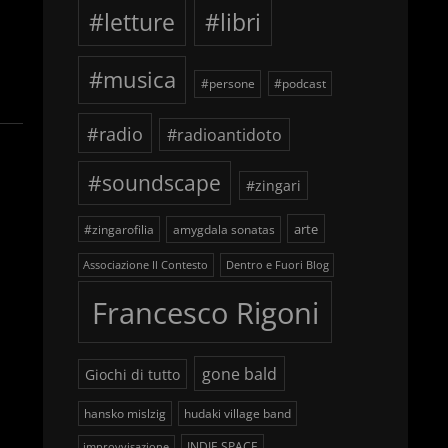
#letture
#libri
#musica
#persone
#podcast
#radio
#radioantidoto
#soundscape
#zingari
arte
#zingarofilia
amygdala sonatas
Associazione Il Contesto
Dentro e Fuori Blog
Francesco Rigoni
gone bald
Giochi di tutto
hansko mislzig
hudaki village band
INDIE SPACE
improvvisazione