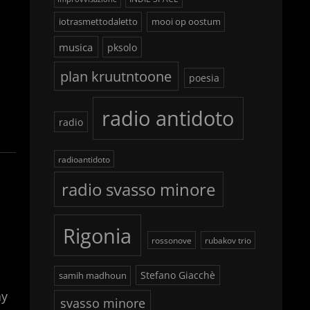
iotrasmettodaletto
mooi op oostum
musica
pksolo
plan kruutntoone
poesia
radio antidoto
radio
radioantidoto
radio svasso minore
Rigonia
rossonove
rubakov trio
Stefano Giacchè
samih madhoun
ay
svasso minore