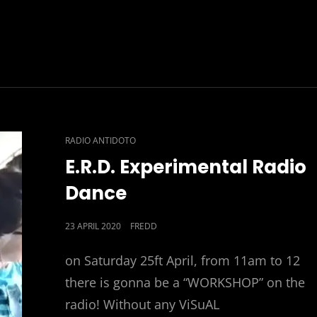
CAT
RADIO ANTIDOTO
LINKS
E.R.D. Experimental Radio
Dance
POSTED
23 APRIL 2020
FREDD
ON
on Saturday 25ft April, from 11am to 12
there is gonna be a “WORKSHOP” on the
radio! Without any ViSuAL