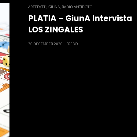
CAT
,
,
ARTEFATTI
GIUNA
RADIO ANTIDOTO
LINKS
PLATIA – GiunA Intervista
LOS ZINGALES
POSTED
30 DECEMBER 2020
FREDD
ON