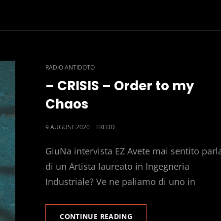
CAT
RADIO ANTIDOTO
LINKS
– CRISIS – Order to my
Chaos
POSTED
9 AUGUST 2020
FREDD
ON
GiuNa intervista EZ Avete mai sentito parl
di un Artista laureato in Ingegneria
Industriale? Ve ne paliamo di uno in
–
CONTINUE READING