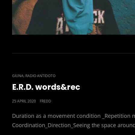
CAT
,
GIUNA
RADIO ANTIDOTO
LINKS
E.R.D. words&rec
POSTED
25 APRIL 2020
FREDD
ON
Duration as a movement condition _Repetition 
Coordination_Direction_Seeing the space around