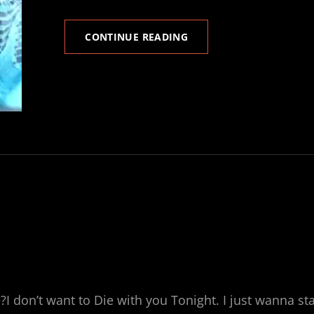
E.R.D.
CONTINUE READING
EXPERIMENTAL
RADIO
DANCE
I don’t want to Die with you Tonight. I just wanna st