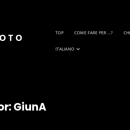
TOP
COME FARE PER …?
CH
DOTO
ITALIANO
or:
GiunA