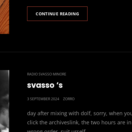
THE
CONTINUE READING
SOUND,
RESISTANCE,
LIVE
CAT
RADIO SVASSO MINORE
LINKS
svasso ‘s
POSTED
3 SEPTEMBER 2024
ZORRO
ON
day after mixing with dolf, sorry, when yo
click the archiveslink, the two hours are in
wrong order, suit urself