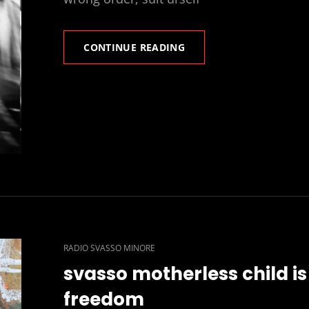
SVASSO
CONTINUE READING
‘S
CAT
RADIO SVASSO MINORE
LINKS
svasso motherless child is
freedom