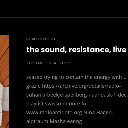
SVASSO
DARK
CAT
RADIO ANTIDOTO
LINKS
the sound, resistance, live
POSTED
2 DECEMBER 2024
ZORRO
ON
svasso trying to contain the energy with u
grazie https://archive.org/details/radio-
suhariki-beekje-speilberg-naar-sask-1-dec
playlist svasso minore for
www.radioantidoto.org Nina Hagen,
alptraum Masha eating