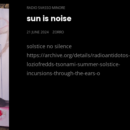
CAT
RADIO SVASSO MINORE
LINKS
sun is noise
POSTED
21 JUNE 2024
ZORRO
ON
solstice no silence
https://archive.org/details/radioantidotos
loziofredds-tsonami-summer-solstice-
incursions-through-the-ears-o