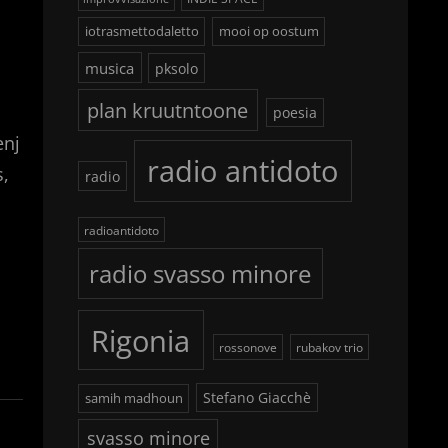
iotrasmettodaletto
mooi op oostum
musica
pksolo
plan kruutntoone
poesia
enj
radio antidoto
s,
radio
radioantidoto
radio svasso minore
Rigonia
rossonove
rubakov trio
Stefano Giacchè
samih madhoun
svasso minore