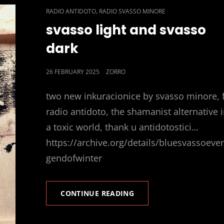
CAT
,
RADIO ANTIDOTO
RADIO SVASSO MINORE
LINKS
svasso light and svasso
dark
POSTED
26 FEBRUARY 2025
ZORRO
ON
two new inkuracionice by svasso minore, 
radio antidoto, the shamanist alternative 
a toxic world, thank u antidotostici…
https://archive.org/details/bluesvassoeve
gendofwinter
SVASSO
CONTINUE READING
LIGHT
AND