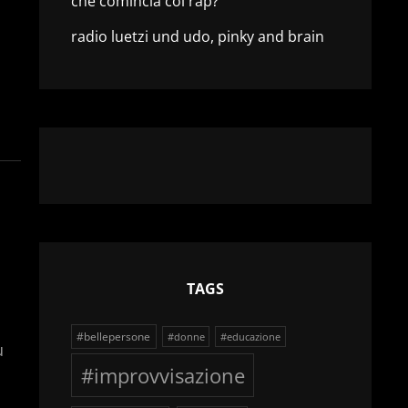
che comincia col rap?
radio luetzi und udo, pinky and brain
TAGS
#bellepersone
#donne
#educazione
u
#improvvisazione