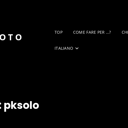
TOP
COME FARE PER …?
CH
DOTO
ITALIANO
:
pksolo