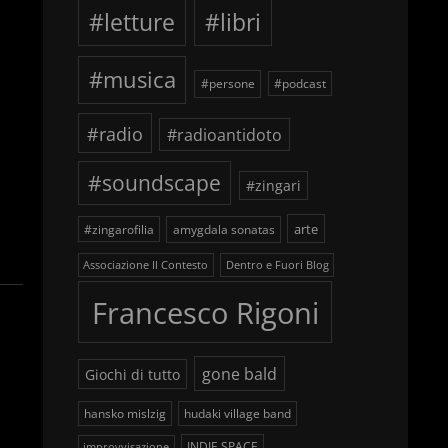
#letture
#libri
#musica
#persone
#podcast
#radio
#radioantidoto
#soundscape
#zingari
arte
#zingarofilia
amygdala sonatas
Associazione Il Contesto
Dentro e Fuori Blog
Francesco Rigoni
gone bald
Giochi di tutto
hansko mislzig
hudaki village band
INDIE SPACE
improvvisazione