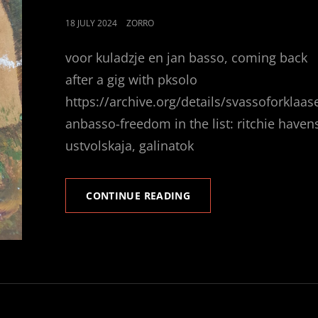
POSTED
18 JULY 2024
ZORRO
ON
voor kuladzje en jan basso, coming back
after a gig with pksolo
https://archive.org/details/svassoforklaas
anbasso-freedom in the list: ritchie haven
ustvolskaja, galinatok
SVASSO
CONTINUE READING
MOTHERLESS
CHILD
IS
FREEDOM