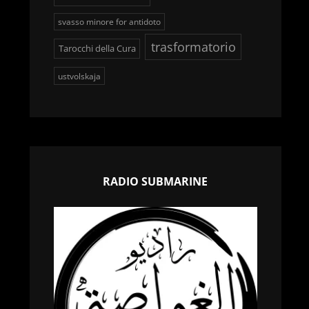
svasso minore for antidoto
trasformatorio
Tarocchi della Cura
ustvolskaja
-
RADIO SUBMARINE