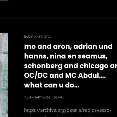
CAT
RADIO ANTIDOTO
LINKS
mo and aron, adrian und
hanns, nina en seamus,
schonberg and chicago ar
OC/DC and MC Abdul….
what can u do…
POSTED
15 JANUARY 2024
ZORRO
ON
https://archive.org/details/radiosvasso-