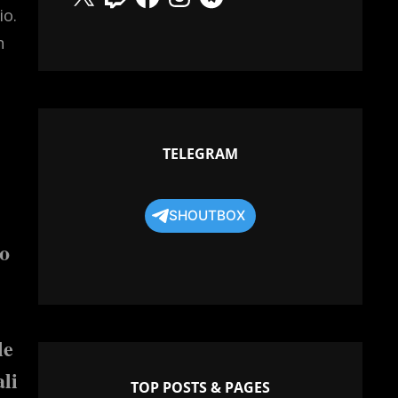
io.
n
TELEGRAM
SHOUTBOX
 o
le
ali
TOP POSTS & PAGES