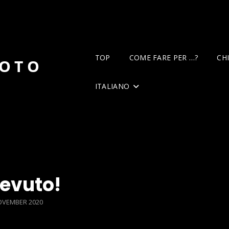
TOP
COME FARE PER …?
CH
DOTO
ITALIANO
cevuto!
TED
OVEMBER 2020