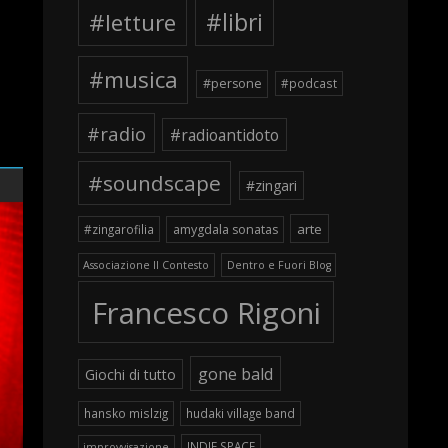
#letture
#libri
#musica
#persone
#podcast
#radio
#radioantidoto
#soundscape
#zingari
arte
#zingarofilia
amygdala sonatas
Associazione Il Contesto
Dentro e Fuori Blog
Francesco Rigoni
gone bald
Giochi di tutto
hansko mislzig
hudaki village band
INDIE SPACE
improvvisazione