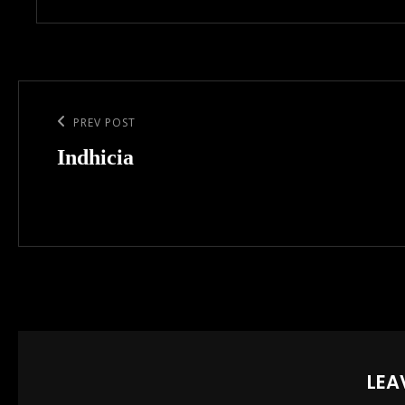
Post
navigation
Previous
PREV POST
Post
Indhicia
LEA