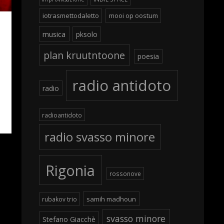
iotrasmettodaletto
mooi op oostum
musica
pksolo
plan kruutntoone
poesia
radio antidoto
radio
radioantidoto
radio svasso minore
Rigonia
rossonove
samih madhoun
rubakov trio
svasso minore
Stefano Giacchè