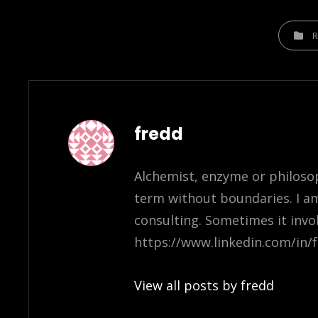
CATEGOR
R
Author:
fredd
Alchemist, enzyme or philosoph
term without boundaries. I a
consulting. Sometimes it invo
https://www.linkedin.com/in/f
View all posts by fredd