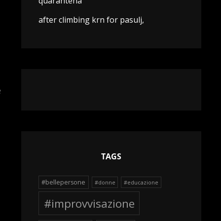
quarantena
after climbing krn for pasulj,
e
TAGS
#bellepersone
#donne
#educazione
#improvvisazione