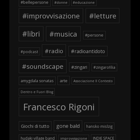
#bellepersone
#donne
#educazione
#improvvisazione
#letture
#libri
#musica
#persone
#radio
#radioantidoto
#podcast
#soundscape
#zingari
#zingarofilia
arte
amygdala sonatas
Associazione Il Contesto
Dentro e Fuori Blog
Francesco Rigoni
gone bald
Giochi di tutto
hansko mislzig
hudaki village band
INDIE SPACE
improvvisazione