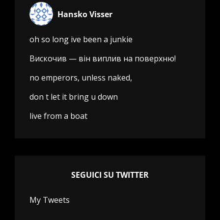
Hansko Visser
oh so long ive been a junkie
Вискочив — він виплив на поверхню!
no emperors, unless naked,
don t let it bring u down
live from a boat
SEGUICI SU TWITTER
My Tweets