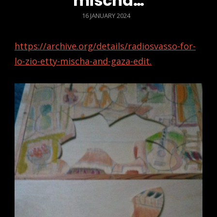
mischa…
POSTED
16 JANUARY 2024
ON
https://archive.org/details/radiosvasso-for-
lo-zio-etty-mischa-and-gaza-edit.