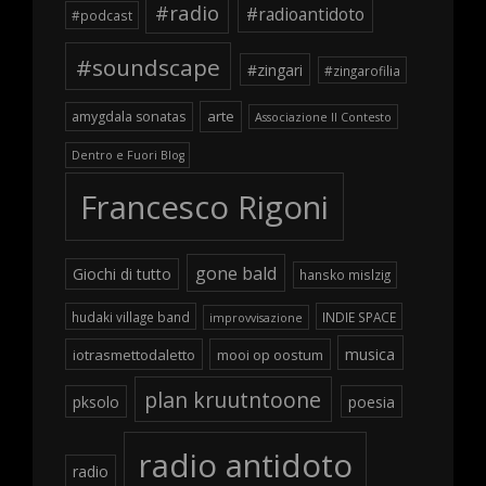
#radio
#radioantidoto
#podcast
#soundscape
#zingari
#zingarofilia
arte
amygdala sonatas
Associazione Il Contesto
Dentro e Fuori Blog
Francesco Rigoni
gone bald
Giochi di tutto
hansko mislzig
hudaki village band
INDIE SPACE
improvvisazione
musica
iotrasmettodaletto
mooi op oostum
plan kruutntoone
pksolo
poesia
radio antidoto
radio