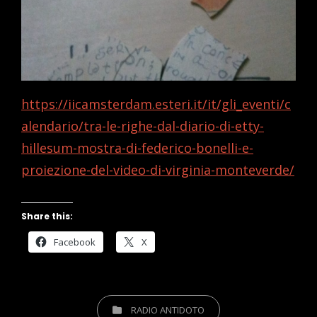
https://iicamsterdam.esteri.it/it/gli_eventi/c
alendario/tra-le-righe-dal-diario-di-etty-
hillesum-mostra-di-federico-bonelli-e-
proiezione-del-video-di-virginia-monteverde/
Share this:
Facebook
X
CATEGORIES
RADIO ANTIDOTO