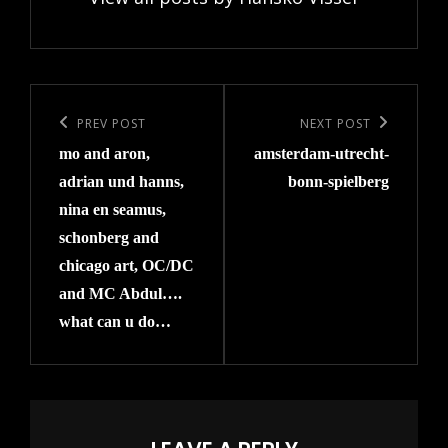
Post
navigation
Previous
PREV POST
Next
NEXT POST
mo and aron,
amsterdam-utrecht-
Post
Post
adrian und hanns,
bonn-spielberg
nina en seamus,
schonberg and
chicago art, OC/DC
and MC Abdul….
what can u do…