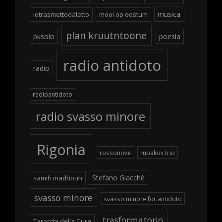
musica
iotrasmettodaletto
mooi op oostum
plan kruutntoone
pksolo
poesia
radio antidoto
radio
radioantidoto
radio svasso minore
Rigonia
rossonove
rubakov trio
Stefano Giacchè
samih madhoun
svasso minore
svasso minore for antidoto
trasformatorio
Tarocchi della Cura