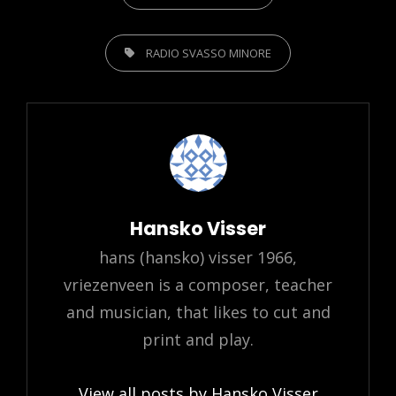
TAGS,
RADIO SVASSO MINORE
Author:
Hansko Visser
hans (hansko) visser 1966,
vriezenveen is a composer, teacher
and musician, that likes to cut and
print and play.
View all posts by Hansko Visser