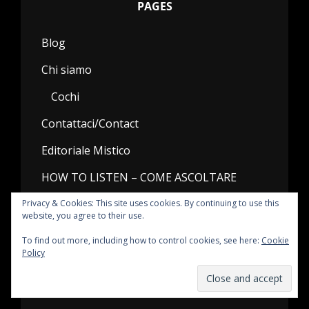
PAGES
Blog
Chi siamo
Cochi
Contattaci/Contact
Editoriale Mistico
HOW TO LISTEN – COME ASCOLTARE
Palinsesti
Privacy & Cookies: This site uses cookies. By continuing to use this
website, you agree to their use.
Presto
To find out more, including how to control cookies, see here:
Cookie
Policy
Privacy Policy
Radio Antidoto