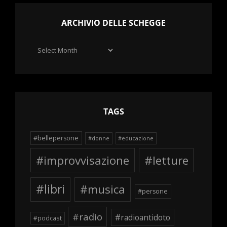
ARCHIVIO DELLE SCHEGGE
Archivio
delle
schegge
TAGS
#bellepersone
#donne
#educazione
#improvvisazione
#letture
#libri
#musica
#persone
#radio
#radioantidoto
#podcast