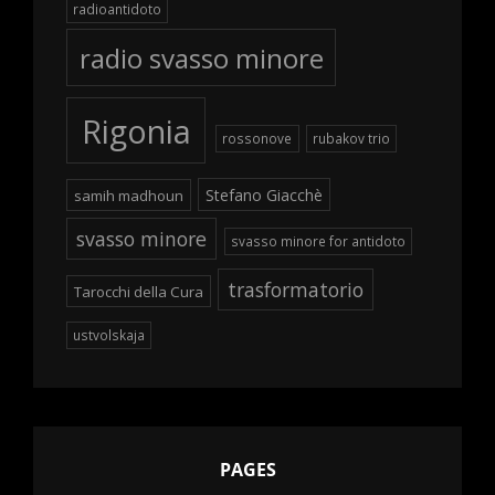
radioantidoto
radio svasso minore
Rigonia
rossonove
rubakov trio
Stefano Giacchè
samih madhoun
svasso minore
svasso minore for antidoto
trasformatorio
Tarocchi della Cura
ustvolskaja
PAGES