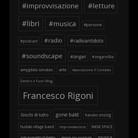
#improvvisazione
#letture
#libri
#musica
#persone
#radio
#radioantidoto
#podcast
#soundscape
#zingari
#zingarofilia
arte
amygdala sonatas
Associazione Il Contesto
Dentro e Fuori Blog
Francesco Rigoni
gone bald
Giochi di tutto
hansko mislzig
hudaki village band
INDIE SPACE
improvvisazione
musica
iotrasmettodaletto
mooi op oostum