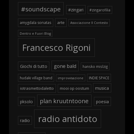
#soundscape
#zingari
#zingarofilia
arte
amygdala sonatas
Associazione Il Contesto
Dentro e Fuori Blog
Francesco Rigoni
gone bald
Giochi di tutto
hansko mislzig
hudaki village band
INDIE SPACE
improvvisazione
musica
iotrasmettodaletto
mooi op oostum
plan kruutntoone
pksolo
poesia
radio antidoto
radio