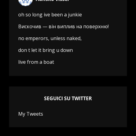
oh so long ive been a junkie
Вискочив — він виплив на поверхню!
no emperors, unless naked,
don t let it bring u down
live from a boat
SEGUICI SU TWITTER
My Tweets