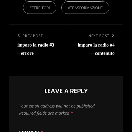
#TERRITORI
#TRASFORMAZIONE
Post
navigation
Previous
PREV POST
Next
NEXT POST
imparo la radio #3
imparo la radio #4
Post
Post
– errore
– contenuto
LEAVE A REPLY
Your email address will not be published.
Required fields are marked
*