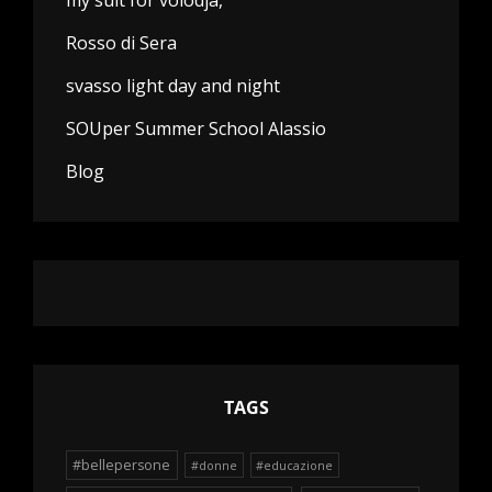
my suit for volodja,
Rosso di Sera
svasso light day and night
SOUper Summer School Alassio
Blog
TAGS
#bellepersone
#donne
#educazione