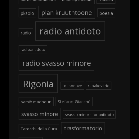
plan kruutntoone
pksolo
poesia
radio antidoto
radio
radioantidoto
radio svasso minore
Rigonia
rossonove
rubakov trio
Stefano Giacchè
samih madhoun
svasso minore
svasso minore for antidoto
trasformatorio
Tarocchi della Cura