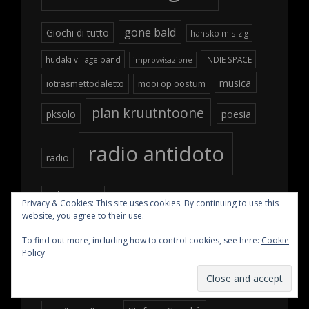
gone bald
Giochi di tutto
hansko mislzig
hudaki village band
INDIE SPACE
improvvisazione
musica
iotrasmettodaletto
mooi op oostum
plan kruutntoone
pksolo
poesia
radio antidoto
radio
radioantidoto
Privacy & Cookies: This site uses cookies. By continuing to use this
website, you agree to their use.
radio svasso minore
To find out more, including how to control cookies, see here:
Cookie
Policy
Rigonia
rossonove
rubakov trio