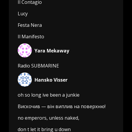
Il Contagio
Lucy
Festa Nera
Il Manifesto
Yara Mekaway
Radio SUBMARINE
Hansko Visser
oh so long ive been a junkie
Вискочив — він виплив на поверхню!
no emperors, unless naked,
don t let it bring u down