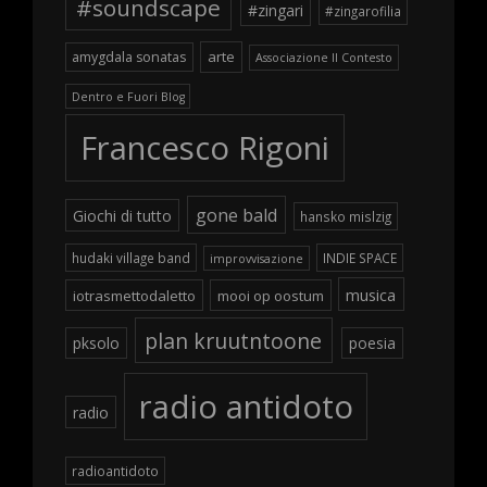
#soundscape
#zingari
#zingarofilia
arte
amygdala sonatas
Associazione Il Contesto
Dentro e Fuori Blog
Francesco Rigoni
gone bald
Giochi di tutto
hansko mislzig
hudaki village band
INDIE SPACE
improvvisazione
musica
iotrasmettodaletto
mooi op oostum
plan kruutntoone
pksolo
poesia
radio antidoto
radio
radioantidoto