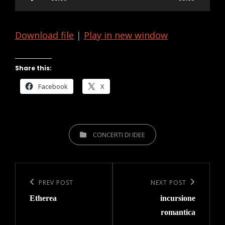
Player
Download file
|
Play in new window
Share this:
Facebook
X
CATEGORIES
CONCERTI DI IDEE
Post
navigation
Previous
PREV POST
Next
NEXT POST
Etherea
incursione
Post
Post
romantica