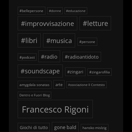
#bellepersone
#donne
#educazione
#improvvisazione
#letture
#libri
#musica
#persone
#radio
#radioantidoto
#podcast
#soundscape
#zingari
#zingarofilia
arte
amygdala sonatas
Associazione Il Contesto
Dentro e Fuori Blog
Francesco Rigoni
gone bald
Giochi di tutto
hansko mislzig