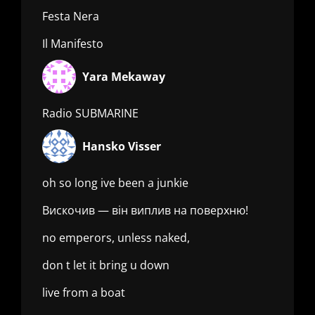
Festa Nera
Il Manifesto
Yara Mekaway
Radio SUBMARINE
Hansko Visser
oh so long ive been a junkie
Вискочив — він виплив на поверхню!
no emperors, unless naked,
don t let it bring u down
live from a boat