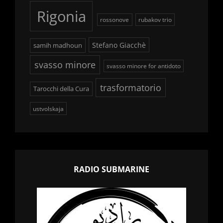
Rigonia
rossonove
rubakov trio
Stefano Giacchè
samih madhoun
svasso minore
svasso minore for antidoto
trasformatorio
Tarocchi della Cura
ustvolskaja
RADIO SUBMARINE