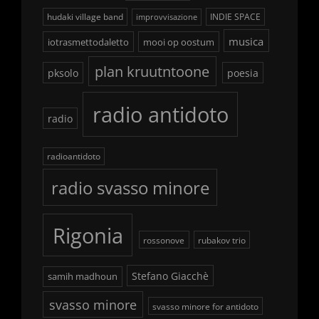
hudaki village band
INDIE SPACE
improvvisazione
musica
iotrasmettodaletto
mooi op oostum
plan kruutntoone
pksolo
poesia
radio antidoto
radio
radioantidoto
radio svasso minore
Rigonia
rossonove
rubakov trio
Stefano Giacchè
samih madhoun
svasso minore
svasso minore for antidoto