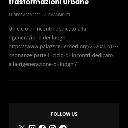
trasformazioni urbane
POSTED
11 DECEMBER 2020
ALEMAMMOLITI
ON
Un ciclo di incontri dedicato alla
rigenerazione dei luoghi
https://www.palazzoguerrieri.org/2020/12/03/
risonanze-parte-il-ciclo-di-incontri-dedicato-
alla-rigenerazione-di-luoghi/
FOLLOW US
X
Twitch
Facebook
Instagram
Telegram