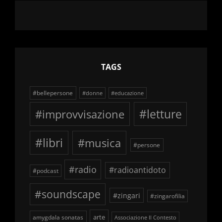
TAGS
#bellepersone
#donne
#educazione
#improvvisazione
#letture
#libri
#musica
#persone
#radio
#radioantidoto
#podcast
#soundscape
#zingari
#zingarofilia
arte
amygdala sonatas
Associazione Il Contesto