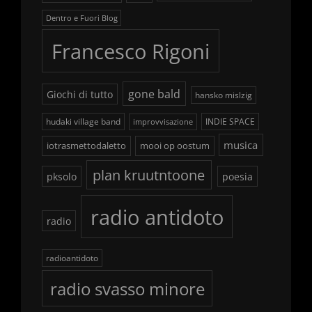
Dentro e Fuori Blog
Francesco Rigoni
gone bald
Giochi di tutto
hansko mislzig
hudaki village band
INDIE SPACE
improvvisazione
musica
iotrasmettodaletto
mooi op oostum
plan kruutntoone
pksolo
poesia
radio antidoto
radio
radioantidoto
radio svasso minore