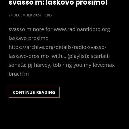
svasso m: laskovo prosimo!
POSTED
24 DECEMBER 2024
CRIS
ON
svasso minore for www.radioantidoto.org
laskavo prosimo
https://archive.org/details/radio-svasso-
laskavo-prosimo with… (playlist): scarlatti
sonata; pj harvey, tob ring you my love;max
bruch in
SVASSO
CONTINUE READING
M:
LASKOVO
PROSIMO!