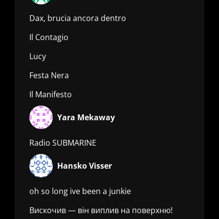
Dax, brucia ancora dentro
Il Contagio
Lucy
Festa Nera
Il Manifesto
Yara Mekaway
Radio SUBMARINE
Hansko Visser
oh so long ive been a junkie
Вискочив — він виплив на поверхню!