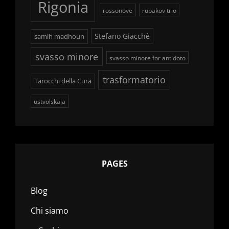
Rigonia
rossonove
rubakov trio
Stefano Giacchè
samih madhoun
svasso minore
svasso minore for antidoto
trasformatorio
Tarocchi della Cura
ustvolskaja
PAGES
Blog
Chi siamo