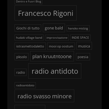
Dentro e Fuori Blog
Francesco Rigoni
gone bald
Giochi di tutto
hansko mislzig
hudaki village band
INDIE SPACE
improvvisazione
musica
iotrasmettodaletto
mooi op oostum
plan kruutntoone
pksolo
poesia
radio antidoto
radio
radioantidoto
radio svasso minore