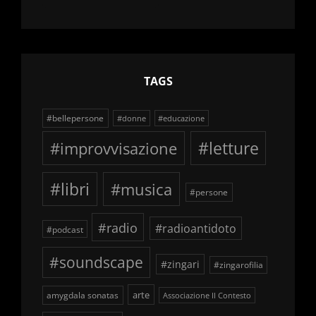
delle
schegge
TAGS
#bellepersone
#donne
#educazione
#improvvisazione
#letture
#libri
#musica
#persone
#radio
#radioantidoto
#podcast
#soundscape
#zingari
#zingarofilia
arte
amygdala sonatas
Associazione Il Contesto