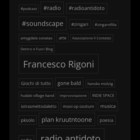
#radio
#radioantidoto
#podcast
#soundscape
#zingari
#zingarofilia
arte
amygdala sonatas
Associazione Il Contesto
Dentro e Fuori Blog
Francesco Rigoni
gone bald
Giochi di tutto
hansko mislzig
hudaki village band
INDIE SPACE
improvvisazione
musica
iotrasmettodaletto
mooi op oostum
plan kruutntoone
pksolo
poesia
radio antidoto