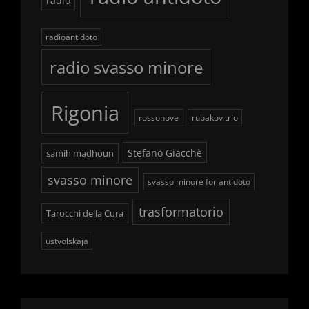
radio
radioantidoto
radio svasso minore
Rigonia
rossonove
rubakov trio
Stefano Giacchè
samih madhoun
svasso minore
svasso minore for antidoto
trasformatorio
Tarocchi della Cura
ustvolskaja