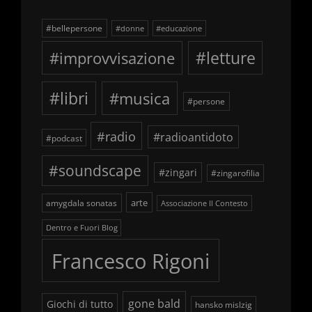
#bellepersone
#donne
#educazione
#improvvisazione
#letture
#libri
#musica
#persone
#radio
#radioantidoto
#podcast
#soundscape
#zingari
#zingarofilia
arte
amygdala sonatas
Associazione Il Contesto
Dentro e Fuori Blog
Francesco Rigoni
gone bald
Giochi di tutto
hansko mislzig