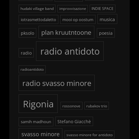
hudaki village band
INDIE SPACE
improvvisazione
musica
iotrasmettodaletto
mooi op oostum
plan kruutntoone
pksolo
poesia
radio antidoto
radio
radioantidoto
radio svasso minore
Rigonia
rossonove
rubakov trio
Stefano Giacchè
samih madhoun
svasso minore
svasso minore for antidoto