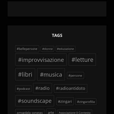
TAGS
#bellepersone
#donne
#educazione
#improvvisazione
#letture
#libri
#musica
#persone
#radio
#radioantidoto
#podcast
#soundscape
#zingari
#zingarofilia
arte
amygdala sonatas
Associazione Il Contesto