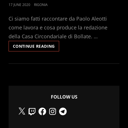
POSTED
17 JUNE 2020
RIGONIA
ON
Ci siamo fatti raccontare da Paolo Aleotti
come lavora e cosa produce la redazione
della Casa Circondariale di Bollate. …
COME
CONTINUE READING
SI
FA
LA
RADIO
A
BOLLATE
FOLLOW US
X
Twitch
Facebook
Instagram
Telegram