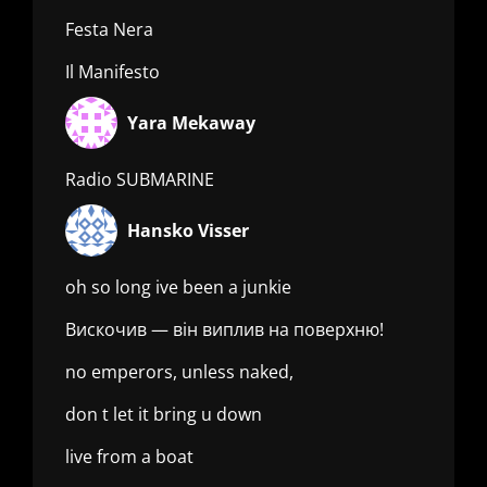
Festa Nera
Il Manifesto
Yara Mekaway
Radio SUBMARINE
Hansko Visser
oh so long ive been a junkie
Вискочив — він виплив на поверхню!
no emperors, unless naked,
don t let it bring u down
live from a boat