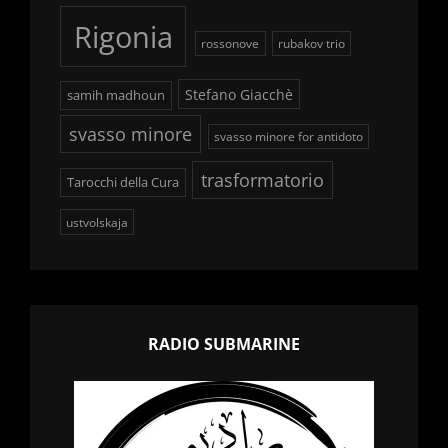
Rigonia
rossonove
rubakov trio
Stefano Giacchè
samih madhoun
svasso minore
svasso minore for antidoto
trasformatorio
Tarocchi della Cura
ustvolskaja
RADIO SUBMARINE