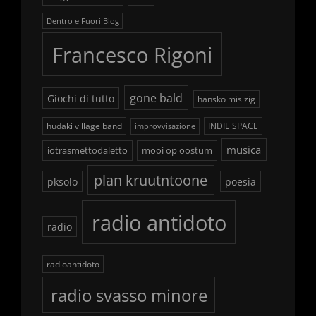
Dentro e Fuori Blog
Francesco Rigoni
gone bald
Giochi di tutto
hansko mislzig
hudaki village band
INDIE SPACE
improvvisazione
musica
iotrasmettodaletto
mooi op oostum
plan kruutntoone
pksolo
poesia
radio antidoto
radio
radioantidoto
radio svasso minore