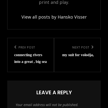
print and play.
View all posts by Hansko Visser
Post
navigation
Previous
PREV POST
Next
NEXT POST
connecting rivers
my suit for volodja,
Post
Post
into a great , big sea
LEAVE A REPLY
Your email address will not be published.