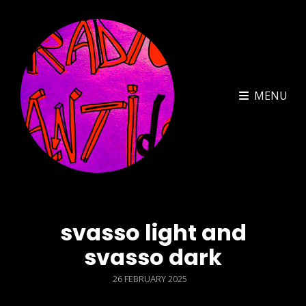
MENU
svasso light and
svasso dark
POSTED
26 FEBRUARY 2025
ON