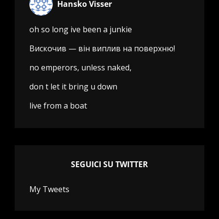
Hansko Visser
oh so long ive been a junkie
Вискочив — він виплив на поверхню!
no emperors, unless naked,
don t let it bring u down
live from a boat
SEGUICI SU TWITTER
My Tweets