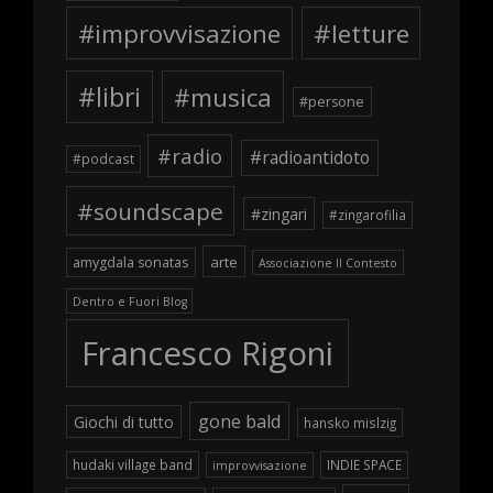
#improvvisazione
#letture
#libri
#musica
#persone
#radio
#radioantidoto
#podcast
#soundscape
#zingari
#zingarofilia
arte
amygdala sonatas
Associazione Il Contesto
Dentro e Fuori Blog
Francesco Rigoni
gone bald
Giochi di tutto
hansko mislzig
hudaki village band
INDIE SPACE
improvvisazione