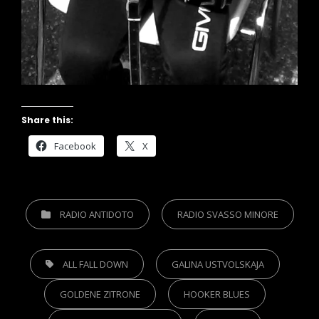
Share this:
Facebook
X
CATEGORIES
RADIO ANTIDOTO
RADIO SVASSO MINORE
TAGS,
ALL FALL DOWN
GALINA USTVOLSKAJA
GOLDENE ZITRONE
HOOKER BLUES