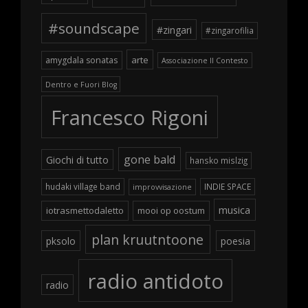
#soundscape
#zingari
#zingarofilia
arte
amygdala sonatas
Associazione Il Contesto
Dentro e Fuori Blog
Francesco Rigoni
gone bald
Giochi di tutto
hansko mislzig
hudaki village band
INDIE SPACE
improvvisazione
musica
iotrasmettodaletto
mooi op oostum
plan kruutntoone
pksolo
poesia
radio antidoto
radio