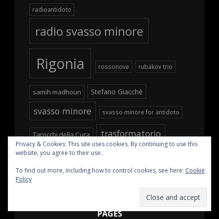
radioantidoto
radio svasso minore
Rigonia
rossonove
rubakov trio
Stefano Giacchè
samih madhoun
svasso minore
svasso minore for antidoto
trasformatorio
Tarocchi della Cura
Privacy & Cookies: This site uses cookies. By continuing to use this
website, you agree to their use.
ustvolskaja
To find out more, including how to control cookies, see here:
Cookie
Policy
PAGES