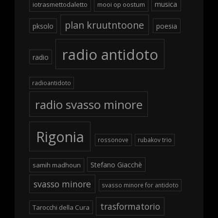
musica
iotrasmettodaletto
mooi op oostum
plan kruutntoone
pksolo
poesia
radio antidoto
radio
radioantidoto
radio svasso minore
Rigonia
rossonove
rubakov trio
Stefano Giacchè
samih madhoun
svasso minore
svasso minore for antidoto
trasformatorio
Tarocchi della Cura