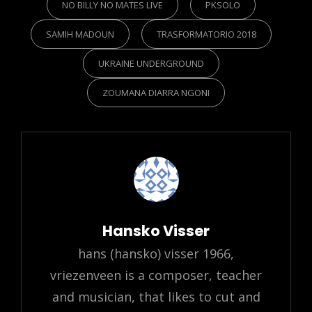
NO BILLY NO MATES LIVE
PKSOLO
SAMIH MADOUN
TRASFORMATORIO 2018
UKRAINE UNDERGROUND
ZOUMANA DIARRA NGONI
Author:
Hansko Visser
hans (hansko) visser 1966,
vriezenveen is a composer, teacher
and musician, that likes to cut and