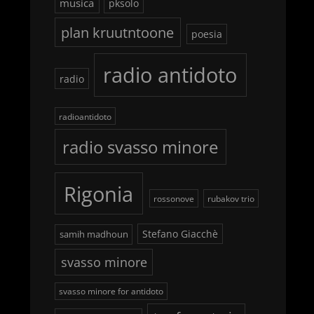
musica
pksolo
plan kruutntoone
poesia
radio antidoto
radio
radioantidoto
radio svasso minore
Rigonia
rossonove
rubakov trio
Stefano Giacchè
samih madhoun
svasso minore
svasso minore for antidoto