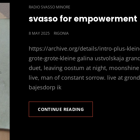
CAT
RADIO SVASSO MINORE
LINKS
svasso for empowerment
POSTED
8 MAY 2025
RIGONIA
ON
https://archive.org/details/intro-plus-klein
grote-grote-kleine galina ustvolskaja gran
duet, leaving oostum at night, moonshine
live, man of constant sorrow. live at gron
bajesdorp ik
SVASSO
CONTINUE READING
FOR
EMPOWERMENT