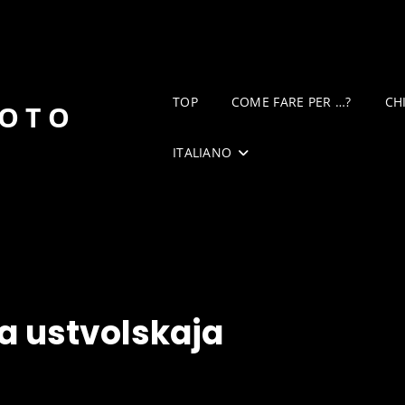
TOP
COME FARE PER …?
CH
DOTO
ITALIANO
a ustvolskaja