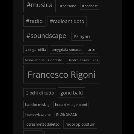
#musica
#persone
#podcast
#radio
#radioantidoto
#soundscape
#zingari
arte
#zingarofilia
amygdala sonatas
Associazione Il Contesto
Dentro e Fuori Blog
Francesco Rigoni
gone bald
Giochi di tutto
hansko mislzig
hudaki village band
INDIE SPACE
improvvisazione
iotrasmettodaletto
mooi op oostum