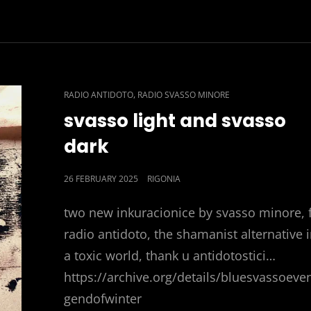
CAT
,
RADIO ANTIDOTO
RADIO SVASSO MINORE
LINKS
svasso light and svasso
dark
POSTED
26 FEBRUARY 2025
RIGONIA
ON
two new inkuracionice by svasso minore, 
radio antidoto, the shamanist alternative 
a toxic world, thank u antidotostici…
https://archive.org/details/bluesvassoeve
gendofwinter