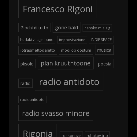
Francesco Rigoni
gone bald
Giochi di tutto
hansko mislzig
hudaki village band
INDIE SPACE
improvvisazione
musica
iotrasmettodaletto
mooi op oostum
plan kruutntoone
pksolo
poesia
radio antidoto
radio
radioantidoto
radio svasso minore
Rigonia
rossonove
rubakov trio