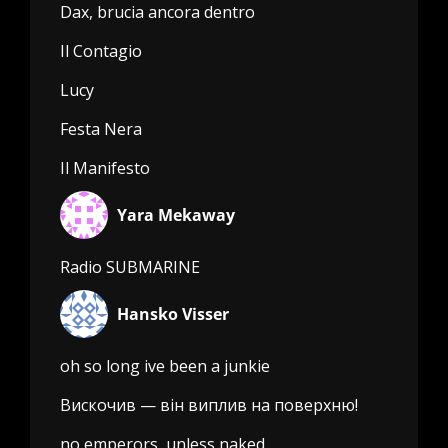
Dax, brucia ancora dentro
Il Contagio
Lucy
Festa Nera
Il Manifesto
Yara Mekaway
Radio SUBMARINE
Hansko Visser
oh so long ive been a junkie
Вискочив — він виплив на поверхню!
no emperors, unless naked,