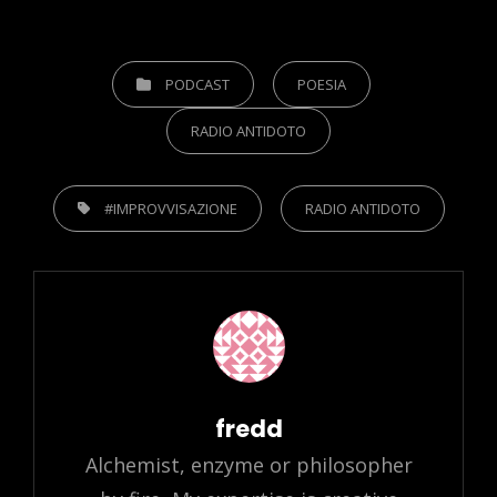
CATEGORIES
PODCAST
POESIA
RADIO ANTIDOTO
TAGS,
#IMPROVVISAZIONE
RADIO ANTIDOTO
Author:
fredd
Alchemist, enzyme or philosopher