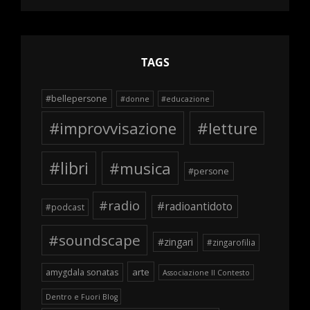
schegge
TAGS
#bellepersone
#donne
#educazione
#improvvisazione
#letture
#libri
#musica
#persone
#radio
#radioantidoto
#podcast
#soundscape
#zingari
#zingarofilia
arte
amygdala sonatas
Associazione Il Contesto
Dentro e Fuori Blog