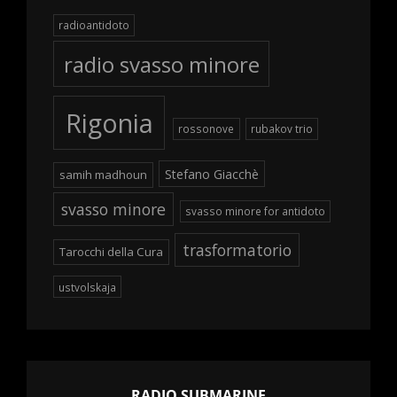
radioantidoto
radio svasso minore
Rigonia
rossonove
rubakov trio
Stefano Giacchè
samih madhoun
svasso minore
svasso minore for antidoto
trasformatorio
Tarocchi della Cura
ustvolskaja
RADIO SUBMARINE