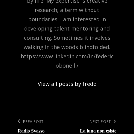
by fire, My expertise is creative
research, a term without
boundaries. I am interested in
developing talent mentoring and
consulting. Sometimes it involves
walking in the woods blindfolded.
https://www.linkedin.com/in/federic
obonelli/
View all posts by fredd
Post
navigation
Previous
PREV POST
Next
NEXT POST
Radio Svasso
La luna non esiste
Post
Post