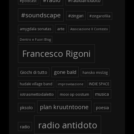
#radioantidoto
#podcast
#soundscape
#zingari
#zingarofilia
arte
amygdala sonatas
Associazione Il Contesto
Dentro e Fuori Blog
Francesco Rigoni
gone bald
Giochi di tutto
hansko mislzig
hudaki village band
INDIE SPACE
improvvisazione
musica
iotrasmettodaletto
mooi op oostum
plan kruutntoone
pksolo
poesia
radio antidoto
radio