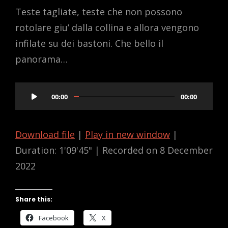
Teste tagliate, teste che non possono
rotolare giu’ dalla collina e allora vengono
infilate su dei bastoni. Che bello il
panorama…
Audio
00:00
00:00
Player
Download file
|
Play in new window
|
Duration: 1'09'45"
|
Recorded on 8 December
2022
Share this:
Facebook
X