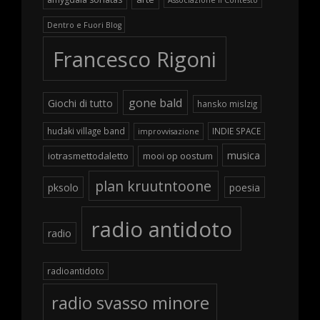
Dentro e Fuori Blog
Francesco Rigoni
gone bald
Giochi di tutto
hansko mislzig
hudaki village band
INDIE SPACE
improvvisazione
musica
iotrasmettodaletto
mooi op oostum
plan kruutntoone
pksolo
poesia
radio antidoto
radio
radioantidoto
radio svasso minore