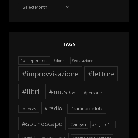
Archivio
delle
schegge
TAGS
#bellepersone
#donne
#educazione
#improvvisazione
#letture
#libri
#musica
#persone
#radio
#radioantidoto
#podcast
#soundscape
#zingari
#zingarofilia
arte
amygdala sonatas
Associazione Il Contesto