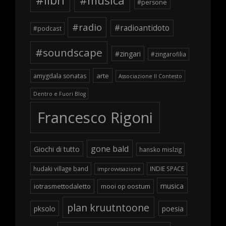
#libri
#musica
#persone
#radio
#radioantidoto
#podcast
#soundscape
#zingari
#zingarofilia
arte
amygdala sonatas
Associazione Il Contesto
Dentro e Fuori Blog
Francesco Rigoni
gone bald
Giochi di tutto
hansko mislzig
hudaki village band
INDIE SPACE
improvvisazione
musica
iotrasmettodaletto
mooi op oostum
plan kruutntoone
pksolo
poesia