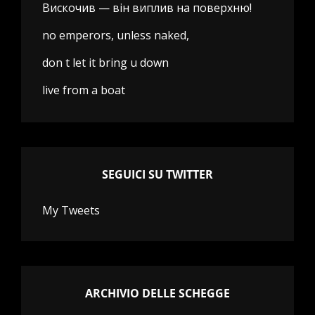
Вискочив — він виплив на поверхню!
no emperors, unless naked,
don t let it bring u down
live from a boat
SEGUICI SU TWITTER
My Tweets
ARCHIVIO DELLE SCHEGGE