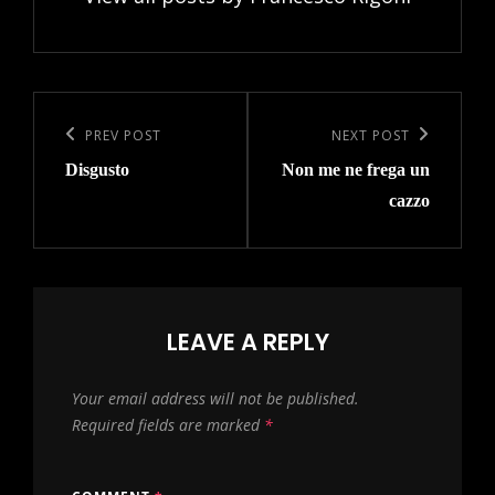
Post
navigation
Previous
PREV POST
Next
NEXT POST
Disgusto
Non me ne frega un
Post
Post
cazzo
LEAVE A REPLY
Your email address will not be published.
Required fields are marked
*