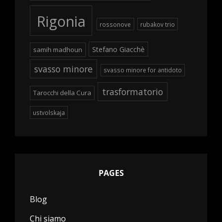
Rigonia
rossonove
rubakov trio
Stefano Giacchè
samih madhoun
svasso minore
svasso minore for antidoto
trasformatorio
Tarocchi della Cura
ustvolskaja
PAGES
Blog
Chi siamo