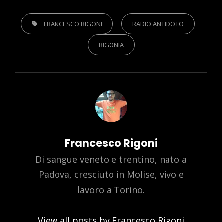
TAGS,
FRANCESCO RIGONI
RADIO ANTIDOTO
RIGONIA
Author:
Francesco Rigoni
Di sangue veneto e trentino, nato a
Padova, cresciuto in Molise, vivo e
lavoro a Torino.
View all posts by Francesco Rigoni