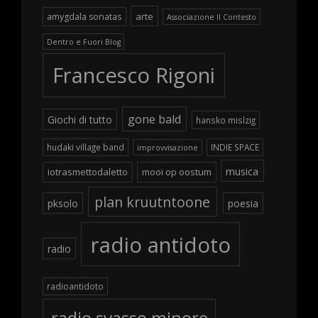
arte
amygdala sonatas
Associazione Il Contesto
Dentro e Fuori Blog
Francesco Rigoni
gone bald
Giochi di tutto
hansko mislzig
hudaki village band
INDIE SPACE
improvvisazione
musica
iotrasmettodaletto
mooi op oostum
plan kruutntoone
pksolo
poesia
radio antidoto
radio
radioantidoto
radio svasso minore