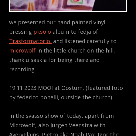
we presented our hand painted vinyl
pressing
pksolo
album to fedja of
Trasformatorio,
and listened carefully to
microwolf
in the little church on the hill,
thank u saskia for being there and
recording.
19 11 2023 MOOI at Oostum, (featured foto
by federico bonelli, outside the church)
in the svasso show of today, apart from
Microwolf, also Jurgen Veenstra with
AveryPlains, Pietro aka Noah Pax, Igor the