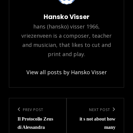
Author:
Hansko Visser
hans (hansko) visser 1966,
vriezenveen is a composer, teacher
and musician, that likes to cut and
print and play.
View all posts by Hansko Visser
Post
navigation
Previous
PREV POST
Next
NEXT POST
Il Protocollo Zeus
it s not about how
Post
Post
di Alessandra
many