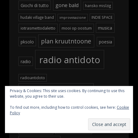
gone bald
Giochi di tutto
hansko mislzig
hudaki village band
INDIE SPACE
improvvisazione
musica
iotrasmettodaletto
mooi op oostum
plan kruutntoone
pksolo
poesia
radio antidoto
radio
radioantidoto
radio svasso minore
Privacy & Cookies: This site uses cookies. By continuing to use this
website, you agree to their use.
To find out more, including how to control cookies, see here:
Cookie
Rigonia
Policy
rossonove
rubakov trio
Stefano Giacchè
samih madhoun