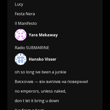
Lucy
Festa Nera
Il Manifesto
Yara Mekaway
Radio SUBMARINE
Hansko Visser
oh so long ive been a junkie
Вискочив — він виплив на поверхню!
no emperors, unless naked,
don t let it bring u down