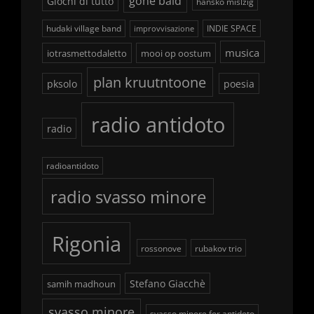
gone bald
Giochi di tutto
hansko mislzig
hudaki village band
INDIE SPACE
improvvisazione
musica
iotrasmettodaletto
mooi op oostum
plan kruutntoone
pksolo
poesia
radio antidoto
radio
radioantidoto
radio svasso minore
Rigonia
rossonove
rubakov trio
Stefano Giacchè
samih madhoun
svasso minore
svasso minore for antidoto