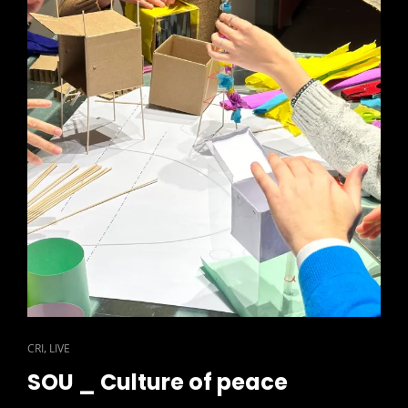
CAT
,
CRI
LIVE
LINKS
SOU _ Culture of peace