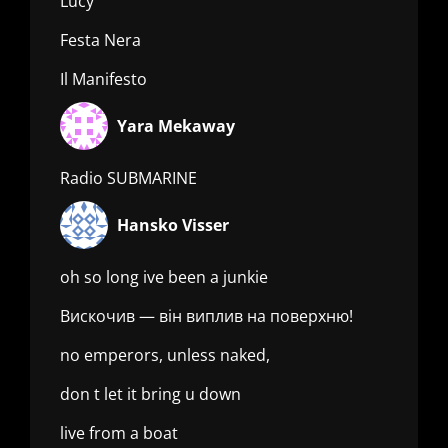
Lucy
Festa Nera
Il Manifesto
Yara Mekaway
Radio SUBMARINE
Hansko Visser
oh so long ive been a junkie
Вискочив — він виплив на поверхню!
no emperors, unless naked,
don t let it bring u down
live from a boat