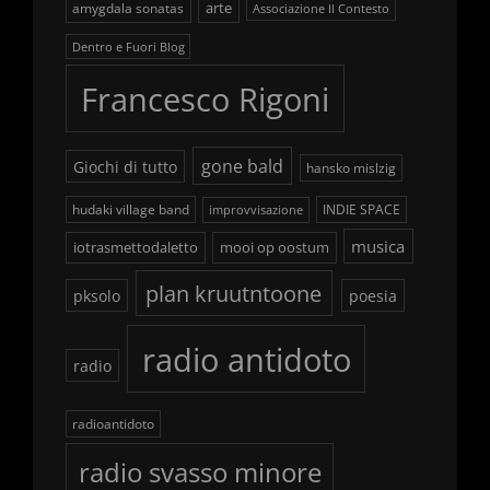
arte
amygdala sonatas
Associazione Il Contesto
Dentro e Fuori Blog
Francesco Rigoni
gone bald
Giochi di tutto
hansko mislzig
hudaki village band
INDIE SPACE
improvvisazione
musica
iotrasmettodaletto
mooi op oostum
plan kruutntoone
pksolo
poesia
radio antidoto
radio
radioantidoto
radio svasso minore