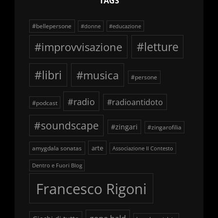
TAGS
#bellepersone
#donne
#educazione
#improvvisazione
#letture
#libri
#musica
#persone
#radio
#radioantidoto
#podcast
#soundscape
#zingari
#zingarofilia
arte
amygdala sonatas
Associazione Il Contesto
Dentro e Fuori Blog
Francesco Rigoni