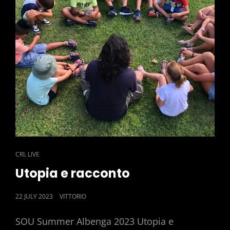
CAT
,
CRI
LIVE
LINKS
Utopia e racconto
POSTED
22 JULY 2023
VITTORIO
ON
SOU Summer Albenga 2023 Utopia e