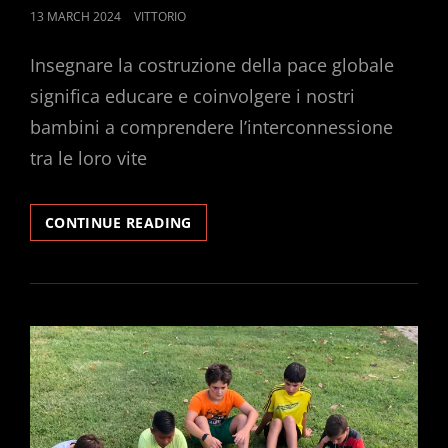
POSTED
13 MARCH 2024
VITTORIO
ON
Insegnare la costruzione della pace globale
significa educare e coinvolgere i nostri
bambini a comprendere l’interconnessione
tra le loro vite
SOU
CONTINUE READING
_
CULTURE
OF
PEACE