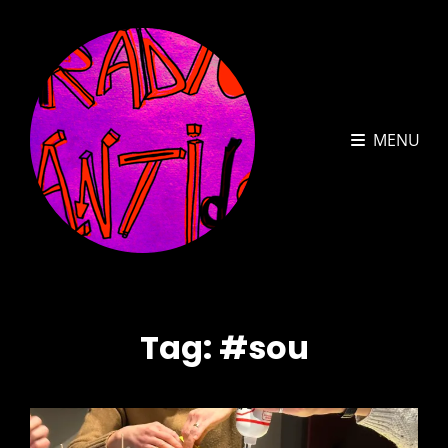
MENU
Tag:
#sou