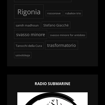
Rigonia
rossonove
rubakov trio
Stefano Giacchè
samih madhoun
svasso minore
svasso minore for antidoto
trasformatorio
Tarocchi della Cura
ustvolskaja
RADIO SUBMARINE