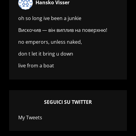
Hansko Visser
oh so long ive been a junkie
Вискочив — він виплив на поверхню!
no emperors, unless naked,
don t let it bring u down
live from a boat
SEGUICI SU TWITTER
My Tweets