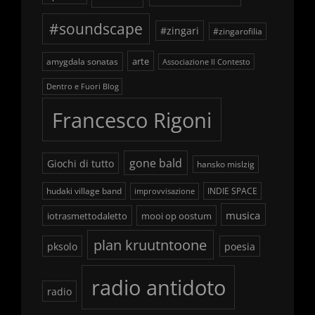
#soundscape
#zingari
#zingarofilia
arte
amygdala sonatas
Associazione Il Contesto
Dentro e Fuori Blog
Francesco Rigoni
gone bald
Giochi di tutto
hansko mislzig
hudaki village band
INDIE SPACE
improvvisazione
musica
iotrasmettodaletto
mooi op oostum
plan kruutntoone
pksolo
poesia
radio antidoto
radio