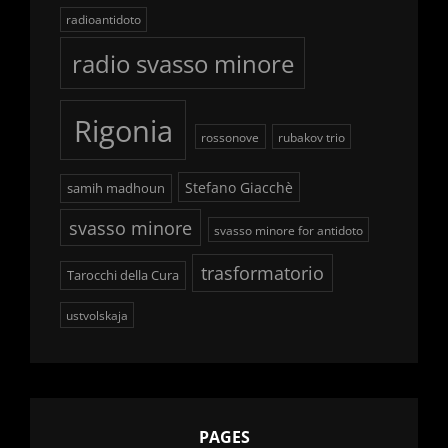
radioantidoto
radio svasso minore
Rigonia
rossonove
rubakov trio
Stefano Giacchè
samih madhoun
svasso minore
svasso minore for antidoto
trasformatorio
Tarocchi della Cura
ustvolskaja
PAGES