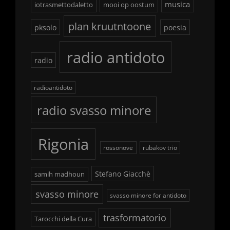
musica
iotrasmettodaletto
mooi op oostum
plan kruutntoone
pksolo
poesia
radio antidoto
radio
radioantidoto
radio svasso minore
Rigonia
rossonove
rubakov trio
Stefano Giacchè
samih madhoun
svasso minore
svasso minore for antidoto
trasformatorio
Tarocchi della Cura