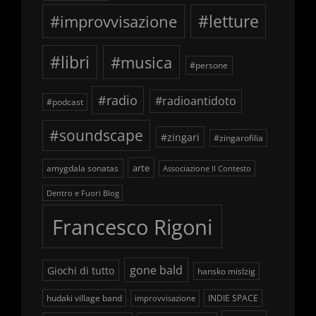
#improvvisazione
#letture
#libri
#musica
#persone
#radio
#radioantidoto
#podcast
#soundscape
#zingari
#zingarofilia
arte
amygdala sonatas
Associazione Il Contesto
Dentro e Fuori Blog
Francesco Rigoni
gone bald
Giochi di tutto
hansko mislzig
hudaki village band
INDIE SPACE
improvvisazione