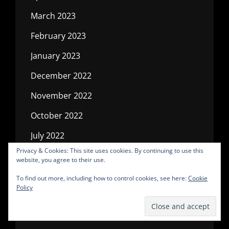
March 2023
February 2023
January 2023
December 2022
November 2022
October 2022
July 2022
Privacy & Cookies: This site uses cookies. By continuing to use this
May 2022
website, you agree to their use.
April 2022
To find out more, including how to control cookies, see here:
Cookie
Policy
March 2022
February 2022