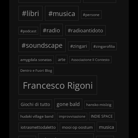
#libri
#musica
#persone
#radio
#radioantidoto
#podcast
#soundscape
#zingari
#zingarofilia
arte
amygdala sonatas
Associazione Il Contesto
Dentro e Fuori Blog
Francesco Rigoni
gone bald
Giochi di tutto
hansko mislzig
hudaki village band
INDIE SPACE
improvvisazione
musica
iotrasmettodaletto
mooi op oostum