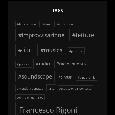
TAGS
#bellepersone
#donne
#educazione
#improvvisazione
#letture
#libri
#musica
#persone
#radio
#radioantidoto
#podcast
#soundscape
#zingari
#zingarofilia
arte
amygdala sonatas
Associazione Il Contesto
Dentro e Fuori Blog
Francesco Rigoni