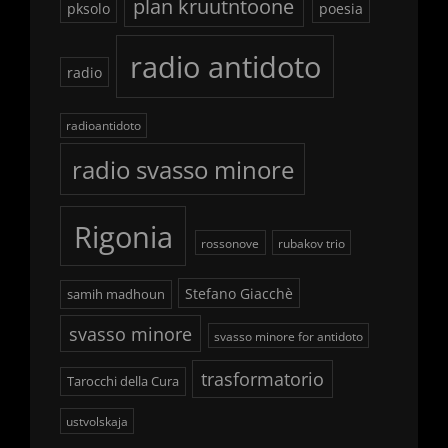
plan kruutntoone
pksolo
poesia
radio antidoto
radio
radioantidoto
radio svasso minore
Rigonia
rossonove
rubakov trio
Stefano Giacchè
samih madhoun
svasso minore
svasso minore for antidoto
trasformatorio
Tarocchi della Cura
ustvolskaja