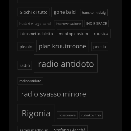
gone bald
Giochi di tutto
hansko mislzig
hudaki village band
INDIE SPACE
improvvisazione
musica
iotrasmettodaletto
mooi op oostum
plan kruutntoone
pksolo
poesia
radio antidoto
radio
radioantidoto
radio svasso minore
Rigonia
rossonove
rubakov trio
Stefano Giacchè
samih madhoun