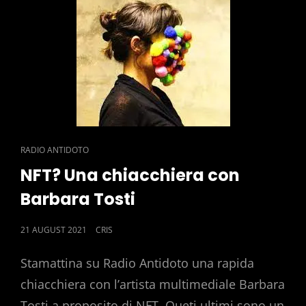
CAT
RADIO ANTIDOTO
LINKS
NFT? Una chiacchiera con
Barbara Tosti
POSTED
21 AUGUST 2021
CRIS
ON
Stamattina su Radio Antidoto una rapida
chiacchiera con l’artista multimediale Barbara
Tosti a proposito di NFT. Queti ultimi sono un