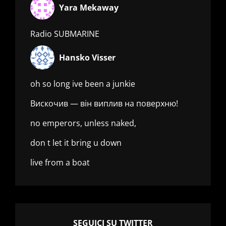
Yara Mekaway
Radio SUBMARINE
Hansko Visser
oh so long ive been a junkie
Вискочив — він виплив на поверхню!
no emperors, unless naked,
don t let it bring u down
live from a boat
SEGUICI SU TWITTER