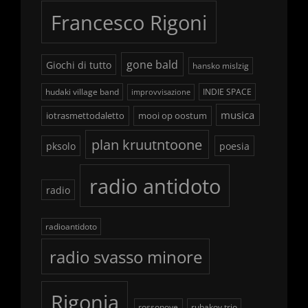
Francesco Rigoni
gone bald
Giochi di tutto
hansko mislzig
hudaki village band
INDIE SPACE
improvvisazione
musica
iotrasmettodaletto
mooi op oostum
plan kruutntoone
pksolo
poesia
radio antidoto
radio
radioantidoto
radio svasso minore
Rigonia
rossonove
rubakov trio