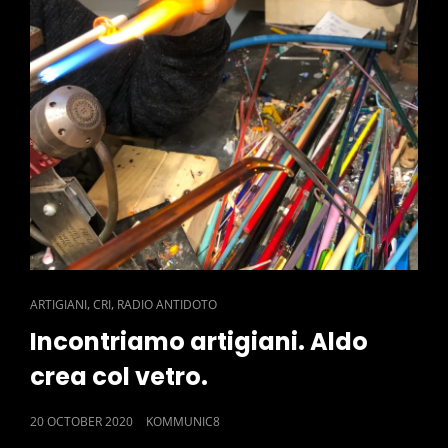
CAT
,
,
ARTIGIANI
CRI
RADIO ANTIDOTO
LINKS
Incontriamo artigiani. Aldo
crea col vetro.
POSTED
20 OCTOBER 2020
KOMMUNIC8
ON