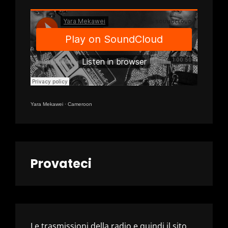
Yara Mekawei
·
Cameroon
Provateci
Le trasmissioni della radio e quindi il sito