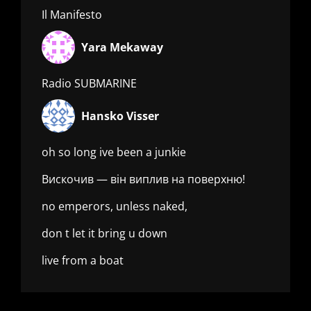
Il Manifesto
Yara Mekaway
Radio SUBMARINE
Hansko Visser
oh so long ive been a junkie
Вискочив — він виплив на поверхню!
no emperors, unless naked,
don t let it bring u down
live from a boat