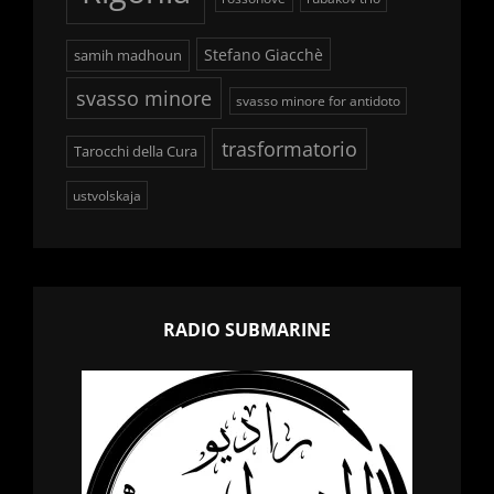
Stefano Giacchè
samih madhoun
svasso minore
svasso minore for antidoto
trasformatorio
Tarocchi della Cura
ustvolskaja
RADIO SUBMARINE