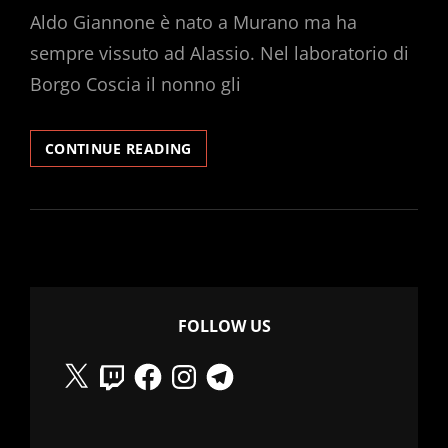
Aldo Giannone è nato a Murano ma ha
sempre vissuto ad Alassio. Nel laboratorio di
Borgo Coscia il nonno gli
INCONTRIAMO
CONTINUE READING
ARTIGIANI.
ALDO
CREA
COL
VETRO.
FOLLOW US
X
Twitch
Facebook
Instagram
Telegram