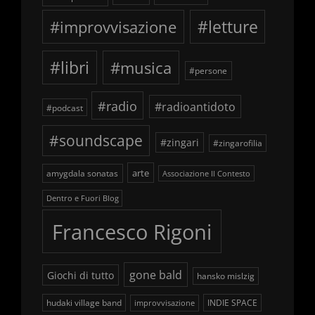
#improvvisazione
#letture
#libri
#musica
#persone
#radio
#radioantidoto
#podcast
#soundscape
#zingari
#zingarofilia
arte
amygdala sonatas
Associazione Il Contesto
Dentro e Fuori Blog
Francesco Rigoni
gone bald
Giochi di tutto
hansko mislzig
hudaki village band
INDIE SPACE
improvvisazione