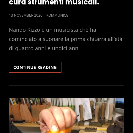
cura strumenti musicali.
POSTED
13 NOVEMBER 2020
KOMMUNIC8
ON
Nando Rizzo è un musicista che ha
cominciato a suonare la prima chitarra all’età
di quattro anni e undici anni
INCONTRIAMO
CONTINUE READING
ARTIGIANI.
NANDO
CURA
STRUMENTI
MUSICALI.