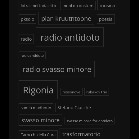
musica
iotrasmettodaletto
mooi op oostum
plan kruutntoone
pksolo
poesia
radio antidoto
radio
radioantidoto
radio svasso minore
Rigonia
rossonove
rubakov trio
Stefano Giacchè
samih madhoun
svasso minore
svasso minore for antidoto
trasformatorio
Tarocchi della Cura