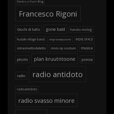
Dentro e Fuori Blog
Francesco Rigoni
gone bald
Giochi di tutto
hansko mislzig
hudaki village band
INDIE SPACE
improvvisazione
musica
iotrasmettodaletto
mooi op oostum
plan kruutntoone
pksolo
poesia
radio antidoto
radio
radioantidoto
radio svasso minore