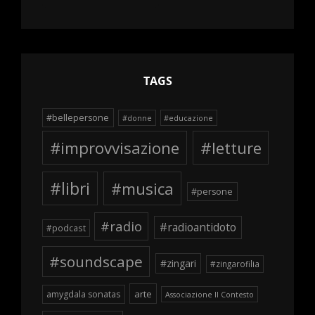
delle
schegge
TAGS
#bellepersone
#donne
#educazione
#improvvisazione
#letture
#libri
#musica
#persone
#radio
#radioantidoto
#podcast
#soundscape
#zingari
#zingarofilia
arte
amygdala sonatas
Associazione Il Contesto