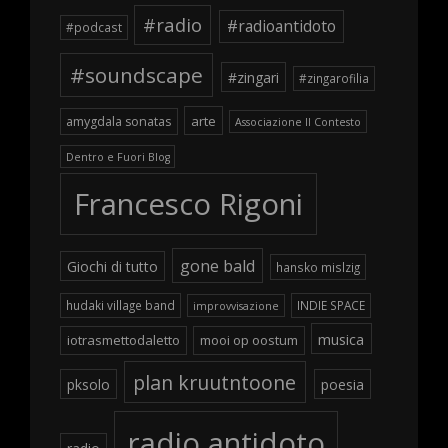
#radio
#radioantidoto
#podcast
#soundscape
#zingari
#zingarofilia
arte
amygdala sonatas
Associazione Il Contesto
Dentro e Fuori Blog
Francesco Rigoni
gone bald
Giochi di tutto
hansko mislzig
hudaki village band
INDIE SPACE
improvvisazione
musica
iotrasmettodaletto
mooi op oostum
plan kruutntoone
pksolo
poesia
radio antidoto