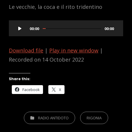
Le vecchie, la coca e il rito tridentino
Audio
00:00
00:00
Player
Download file
|
Play in new window
|
Recorded on 14 October 2022
Share this:
Facebook
X
CATEGORIES
RADIO ANTIDOTO
RIGONIA