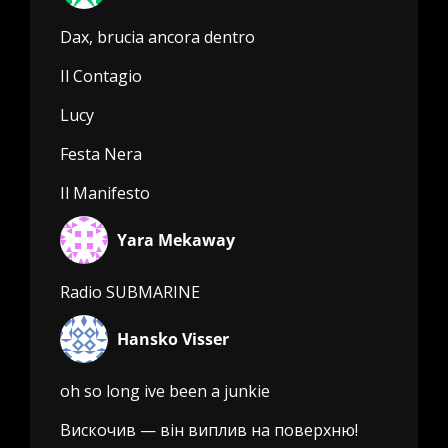
Dax, brucia ancora dentro
Il Contagio
Lucy
Festa Nera
Il Manifesto
Yara Mekaway
Radio SUBMARINE
Hansko Visser
oh so long ive been a junkie
Вискочив — він виплив на поверхню!