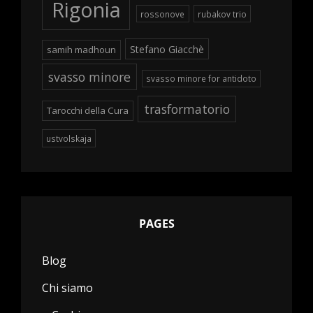
Rigonia
rossonove
rubakov trio
Stefano Giacchè
samih madhoun
svasso minore
svasso minore for antidoto
trasformatorio
Tarocchi della Cura
ustvolskaja
PAGES
Blog
Chi siamo