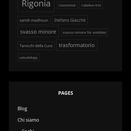
Rigonia
rossonove
rubakov trio
Stefano Giacchè
samih madhoun
svasso minore
svasso minore for antidoto
trasformatorio
Tarocchi della Cura
ustvolskaja
PAGES
Blog
Chi siamo