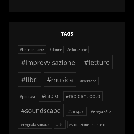
delle
schegge
TAGS
#bellepersone
#donne
#educazione
#improvvisazione
#letture
#libri
#musica
#persone
#radio
#radioantidoto
#podcast
#soundscape
#zingari
#zingarofilia
arte
amygdala sonatas
Associazione Il Contesto