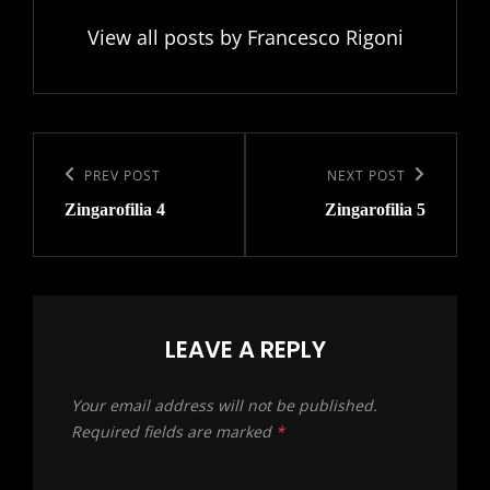
View all posts by Francesco Rigoni
Post
navigation
Previous
PREV POST
Next
NEXT POST
Zingarofilia 4
Zingarofilia 5
Post
Post
LEAVE A REPLY
Your email address will not be published.
Required fields are marked
*