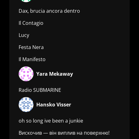
Dax, brucia ancora dentro
Il Contagio
Lucy
Festa Nera
Il Manifesto
Yara Mekaway
Radio SUBMARINE
Hansko Visser
oh so long ive been a junkie
Вискочив — він виплив на поверхню!