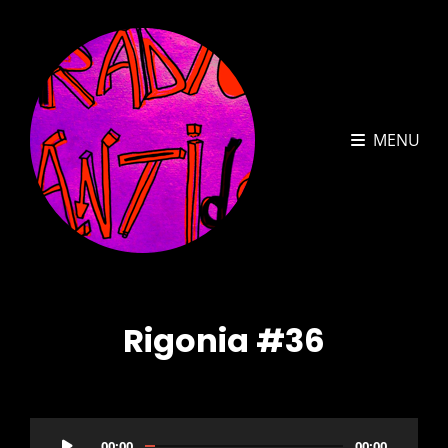
MENU
Rigonia #36
Audio
00:00
00:00