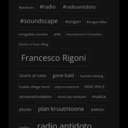
#radio
#radioantidoto
#podcast
#soundscape
#zingari
#zingarofilia
arte
amygdala sonatas
Associazione Il Contesto
Dentro e Fuori Blog
Francesco Rigoni
gone bald
Giochi di tutto
hansko mislzig
hudaki village band
INDIE SPACE
improvvisazione
musica
iotrasmettodaletto
mooi op oostum
plan kruutntoone
pksolo
poesia
radio antidoto
radio