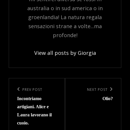
australia o in sud america o in
groenlandia! La natura regala
sensazioni strane a volte...ma
profonde!
View all posts by Giorgia
Post
navigation
Previous
PREV POST
Next
NEXT POST
Incontriamo
Olio?
Post
Post
artigiani. Alice e
Laura lavorano il
cuoio.