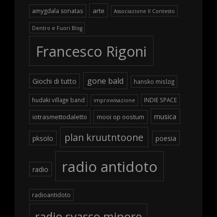
arte
amygdala sonatas
Associazione Il Contesto
Dentro e Fuori Blog
Francesco Rigoni
gone bald
Giochi di tutto
hansko mislzig
hudaki village band
INDIE SPACE
improvvisazione
musica
iotrasmettodaletto
mooi op oostum
plan kruutntoone
pksolo
poesia
radio antidoto
radio
radioantidoto
radio svasso minore