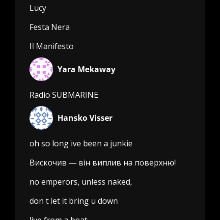
Lucy
Festa Nera
Il Manifesto
Yara Mekaway
Radio SUBMARINE
Hansko Visser
oh so long ive been a junkie
Вискочив — він виплив на поверхню!
no emperors, unless naked,
don t let it bring u down
live from a boat