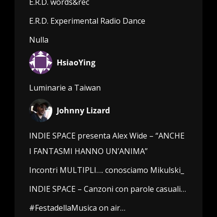
E.R.D. words&rec
E.R.D. Experimental Radio Dance
Nulla
HsiaoYing
Luminarie a Taiwan
Johnny Lizard
INDIE SPACE presenta Alex Wide – “ANCHE
I FANTASMI HANNO UN’ANIMA”
Incontri MULTIPLI…. conosciamo Mikulski_
INDIE SPACE – Canzoni con parole casuali…
#FestadellaMusica on air…