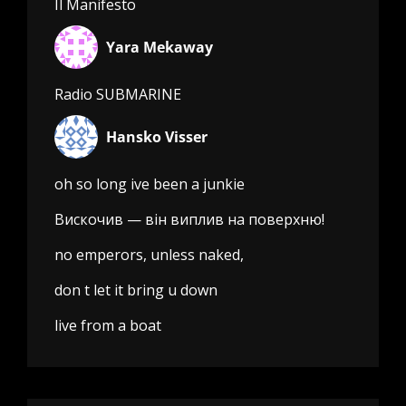
Il Manifesto
Yara Mekaway
Radio SUBMARINE
Hansko Visser
oh so long ive been a junkie
Вискочив — він виплив на поверхню!
no emperors, unless naked,
don t let it bring u down
live from a boat