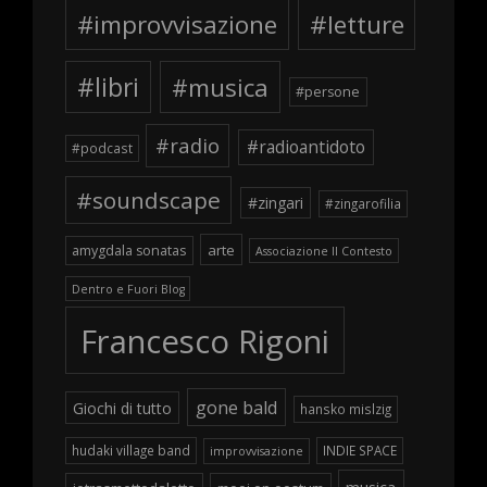
#improvvisazione
#letture
#libri
#musica
#persone
#radio
#radioantidoto
#podcast
#soundscape
#zingari
#zingarofilia
arte
amygdala sonatas
Associazione Il Contesto
Dentro e Fuori Blog
Francesco Rigoni
gone bald
Giochi di tutto
hansko mislzig
hudaki village band
INDIE SPACE
improvvisazione