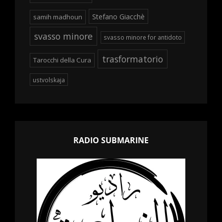
Stefano Giacchè
samih madhoun
svasso minore
svasso minore for antidoto
trasformatorio
Tarocchi della Cura
ustvolskaja
RADIO SUBMARINE