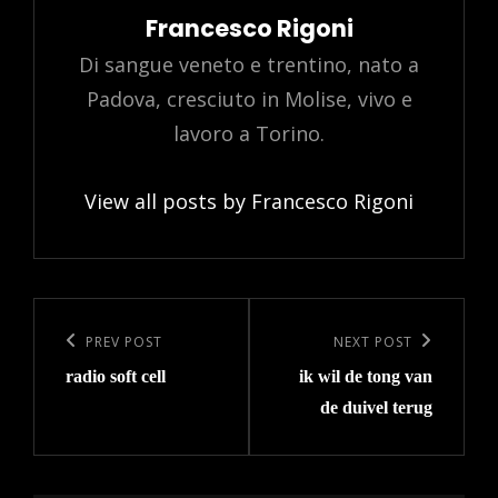
Author:
Francesco Rigoni
Di sangue veneto e trentino, nato a
Padova, cresciuto in Molise, vivo e
lavoro a Torino.
View all posts by Francesco Rigoni
Post
navigation
Previous
PREV POST
Next
NEXT POST
radio soft cell
ik wil de tong van
Post
Post
de duivel terug