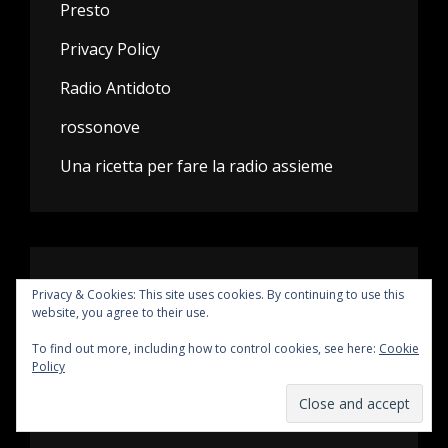
Presto
Privacy Policy
Radio Antidoto
rossonove
Una ricetta per fare la radio assieme
ARCHIVES
Privacy & Cookies: This site uses cookies. By continuing to use this
website, you agree to their use.
July 2026
To find out more, including how to control cookies, see here:
Cookie
Policy
June 2026
May 2026