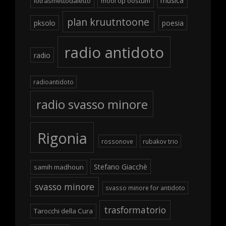
musica
iotrasmettodaletto
mooi op oostum
plan kruutntoone
pksolo
poesia
radio antidoto
radio
radioantidoto
radio svasso minore
Rigonia
rossonove
rubakov trio
Stefano Giacchè
samih madhoun
svasso minore
svasso minore for antidoto
trasformatorio
Tarocchi della Cura