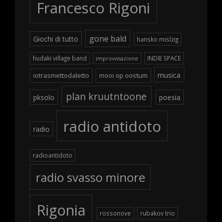
Francesco Rigoni
gone bald
Giochi di tutto
hansko mislzig
hudaki village band
INDIE SPACE
improvvisazione
musica
iotrasmettodaletto
mooi op oostum
plan kruutntoone
pksolo
poesia
radio antidoto
radio
radioantidoto
radio svasso minore
Rigonia
rossonove
rubakov trio