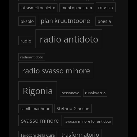
musica
iotrasmettodaletto
mooi op oostum
plan kruutntoone
pksolo
poesia
radio antidoto
radio
radioantidoto
radio svasso minore
Rigonia
rossonove
rubakov trio
Stefano Giacchè
samih madhoun
svasso minore
svasso minore for antidoto
trasformatorio
Tarocchi della Cura