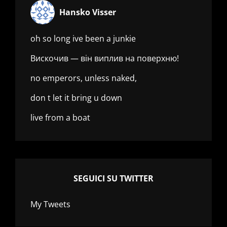
Hansko Visser
oh so long ive been a junkie
Вискочив — він виплив на поверхню!
no emperors, unless naked,
don t let it bring u down
live from a boat
SEGUICI SU TWITTER
My Tweets