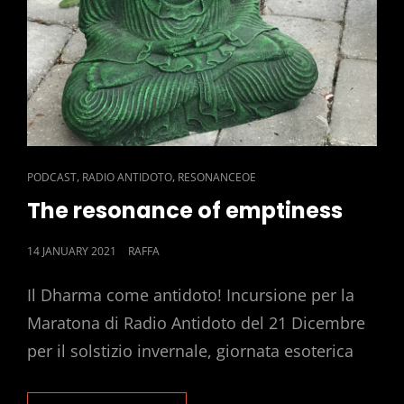
CAT
,
,
PODCAST
RADIO ANTIDOTO
RESONANCEOE
LINKS
The resonance of emptiness
POSTED
14 JANUARY 2021
RAFFA
ON
Il Dharma come antidoto! Incursione per la
Maratona di Radio Antidoto del 21 Dicembre
per il solstizio invernale, giornata esoterica