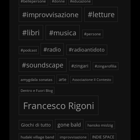
#bellepersone
#donne
#educazione
#improvvisazione
#letture
#libri
#musica
#persone
#radio
#radioantidoto
#podcast
#soundscape
#zingari
#zingarofilia
arte
amygdala sonatas
Associazione Il Contesto
Dentro e Fuori Blog
Francesco Rigoni
gone bald
Giochi di tutto
hansko mislzig
hudaki village band
INDIE SPACE
improvvisazione