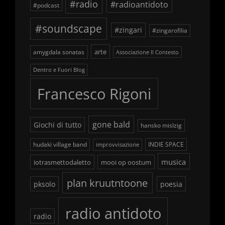
#radio
#radioantidoto
#podcast
#soundscape
#zingari
#zingarofilia
arte
amygdala sonatas
Associazione Il Contesto
Dentro e Fuori Blog
Francesco Rigoni
gone bald
Giochi di tutto
hansko mislzig
hudaki village band
INDIE SPACE
improvvisazione
musica
iotrasmettodaletto
mooi op oostum
plan kruutntoone
pksolo
poesia
radio antidoto
radio