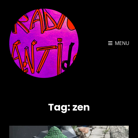
MENU
Tag:
zen