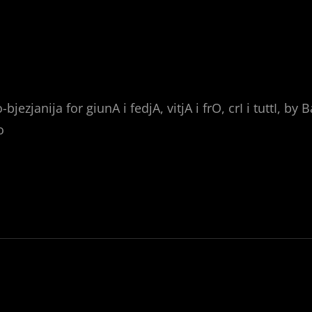
jezjanija for giunA i fedjA, vitjA i frO, crI i tuttI, by 
o