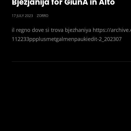
Bjezjanija for GiunA in Alto
POSTED
17 JULY 2023
ZORRO
ON
il regno dove si trova bjezhaniya https://archive.
112233ppplusmetgalmenpaukiedit-2_202307