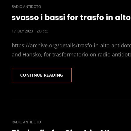
CAT
RADIO ANTIDOTO
LINKS
svasso i bassi for trasfo in alto
POSTED
17 JULY 2023
ZORRO
ON
https://archive.org/details/trasfo-in-alto-antidoto-b
and Hansko, for trasformatorio on radio antidot
SVASSO
CONTINUE READING
I
BASSI
FOR
TRASFO
IN
ALTO
CAT
RADIO ANTIDOTO
LINKS