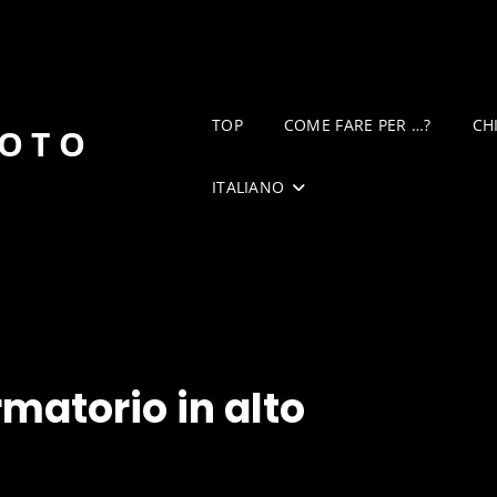
TOP
COME FARE PER …?
CH
DOTO
ITALIANO
rmatorio in alto