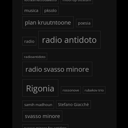
musica
pksolo
plan kruutntoone
poesia
radio antidoto
radio
radioantidoto
radio svasso minore
Rigonia
rossonove
rubakov trio
Stefano Giacchè
samih madhoun
svasso minore
svasso minore for antidoto