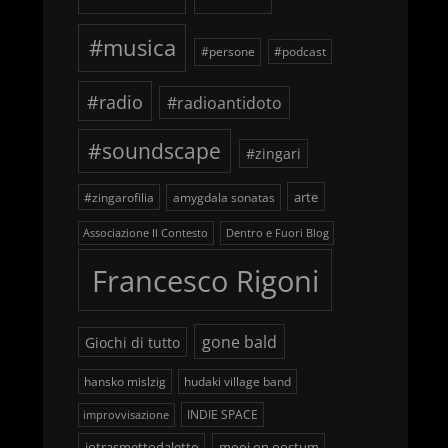
#musica
#persone
#podcast
#radio
#radioantidoto
#soundscape
#zingari
arte
#zingarofilia
amygdala sonatas
Associazione Il Contesto
Dentro e Fuori Blog
Francesco Rigoni
gone bald
Giochi di tutto
hansko mislzig
hudaki village band
INDIE SPACE
improvvisazione
iotrasmettodaletto
mooi op oostum