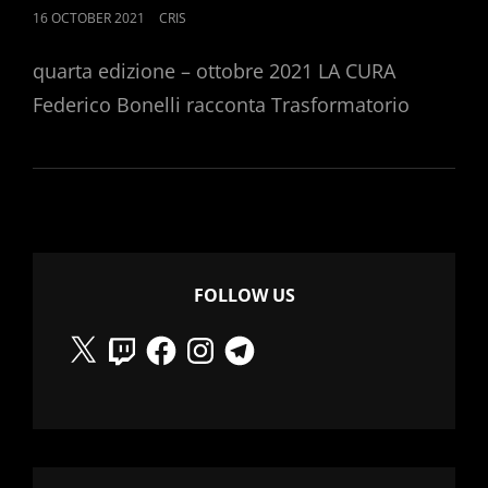
POSTED
16 OCTOBER 2021
CRIS
ON
quarta edizione – ottobre 2021 LA CURA
Federico Bonelli racconta Trasformatorio
FOLLOW US
X
Twitch
Facebook
Instagram
Telegram