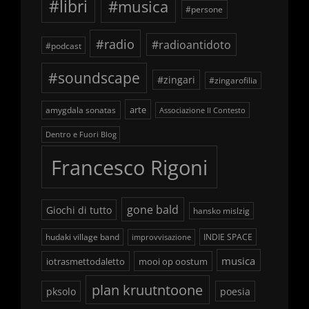
#libri
#musica
#persone
#radio
#radioantidoto
#podcast
#soundscape
#zingari
#zingarofilia
arte
amygdala sonatas
Associazione Il Contesto
Dentro e Fuori Blog
Francesco Rigoni
gone bald
Giochi di tutto
hansko mislzig
hudaki village band
INDIE SPACE
improvvisazione
musica
iotrasmettodaletto
mooi op oostum
plan kruutntoone
pksolo
poesia