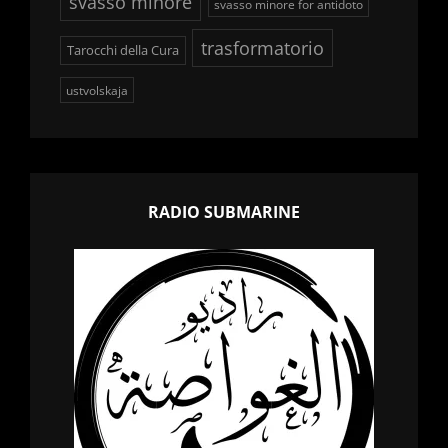
svasso minore
svasso minore for antidoto
trasformatorio
Tarocchi della Cura
ustvolskaja
RADIO SUBMARINE