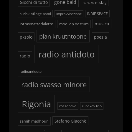
gone bald
Giochi di tutto
hansko mislzig
hudaki village band
INDIE SPACE
improvvisazione
musica
iotrasmettodaletto
mooi op oostum
plan kruutntoone
pksolo
poesia
radio antidoto
radio
radioantidoto
radio svasso minore
Rigonia
rossonove
rubakov trio
Stefano Giacchè
samih madhoun