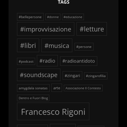
TAGS
#bellepersone
#donne
#educazione
#improvvisazione
#letture
#libri
#musica
#persone
#radio
#radioantidoto
#podcast
#soundscape
#zingari
#zingarofilia
arte
amygdala sonatas
Associazione Il Contesto
Dentro e Fuori Blog
Francesco Rigoni