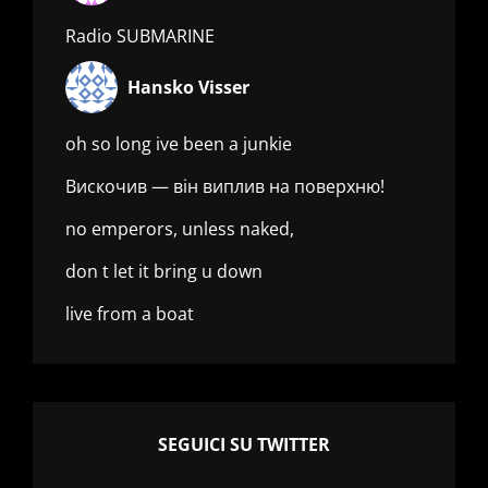
Radio SUBMARINE
Hansko Visser
oh so long ive been a junkie
Вискочив — він виплив на поверхню!
no emperors, unless naked,
don t let it bring u down
live from a boat
SEGUICI SU TWITTER