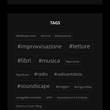
schegge
TAGS
#bellepersone
#donne
#educazione
#improvvisazione
#letture
#libri
#musica
#persone
#radio
#radioantidoto
#podcast
#soundscape
#zingari
#zingarofilia
arte
amygdala sonatas
Associazione Il Contesto
Dentro e Fuori Blog