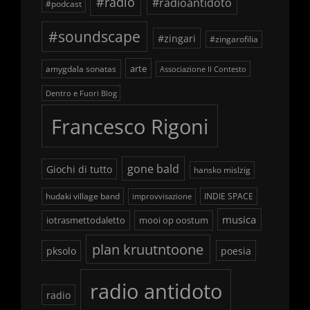
#radio
#radioantidoto
#podcast
#soundscape
#zingari
#zingarofilia
arte
amygdala sonatas
Associazione Il Contesto
Dentro e Fuori Blog
Francesco Rigoni
gone bald
Giochi di tutto
hansko mislzig
hudaki village band
INDIE SPACE
improvvisazione
musica
iotrasmettodaletto
mooi op oostum
plan kruutntoone
pksolo
poesia
radio antidoto
radio