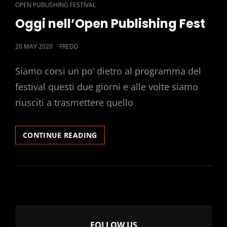
CAT
OPEN PUBLISHING FESTIVAL
LINKS
Oggi nell’Open Publishing Fest
POSTED
20 MAY 2020
FREDD
ON
Siamo corsi un po’ dietro al programma del
festival questi due giorni e alle volte siamo
riusciti a trasmettere quello
OGGI
CONTINUE READING
NELL’OPEN
PUBLISHING
FEST
FOLLOW US