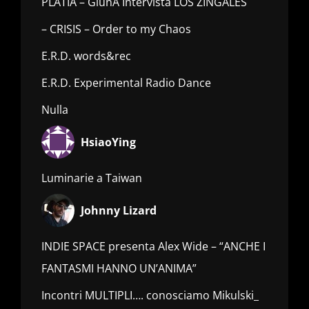
PLATIA – GiunA Intervista LOS ZINGALES
– CRISIS – Order to my Chaos
E.R.D. words&rec
E.R.D. Experimental Radio Dance
Nulla
HsiaoYing
Luminarie a Taiwan
Johnny Lizard
INDIE SPACE presenta Alex Wide – “ANCHE I
FANTASMI HANNO UN’ANIMA”
Incontri MULTIPLI…. conosciamo Mikulski_