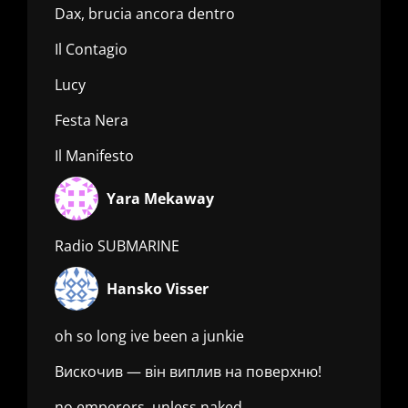
Dax, brucia ancora dentro
Il Contagio
Lucy
Festa Nera
Il Manifesto
Yara Mekaway
Radio SUBMARINE
Hansko Visser
oh so long ive been a junkie
Вискочив — він виплив на поверхню!
no emperors, unless naked,