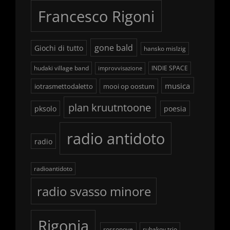
Francesco Rigoni
gone bald
Giochi di tutto
hansko mislzig
hudaki village band
INDIE SPACE
improvvisazione
musica
iotrasmettodaletto
mooi op oostum
plan kruutntoone
pksolo
poesia
radio antidoto
radio
radioantidoto
radio svasso minore
Rigonia
rossonove
rubakov trio