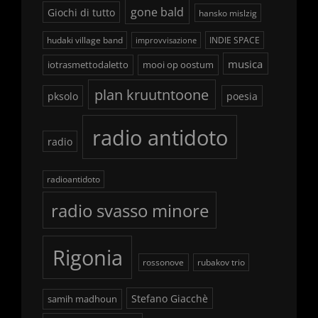
gone bald
Giochi di tutto
hansko mislzig
hudaki village band
INDIE SPACE
improvvisazione
musica
iotrasmettodaletto
mooi op oostum
plan kruutntoone
pksolo
poesia
radio antidoto
radio
radioantidoto
radio svasso minore
Rigonia
rossonove
rubakov trio
Stefano Giacchè
samih madhoun