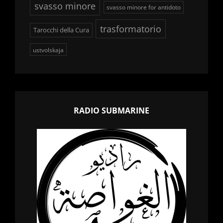
svasso minore
svasso minore for antidoto
trasformatorio
Tarocchi della Cura
ustvolskaja
RADIO SUBMARINE