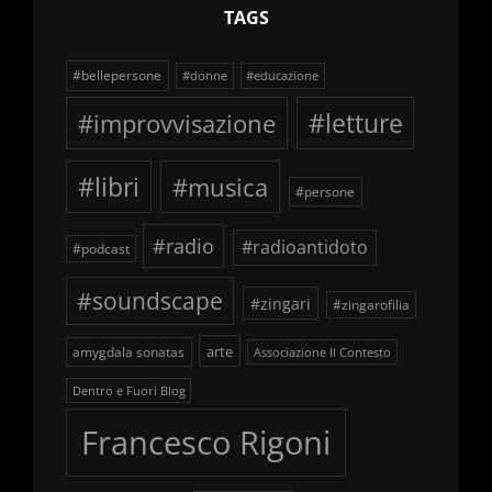
TAGS
#bellepersone
#donne
#educazione
#improvvisazione
#letture
#libri
#musica
#persone
#radio
#radioantidoto
#podcast
#soundscape
#zingari
#zingarofilia
arte
amygdala sonatas
Associazione Il Contesto
Dentro e Fuori Blog
Francesco Rigoni