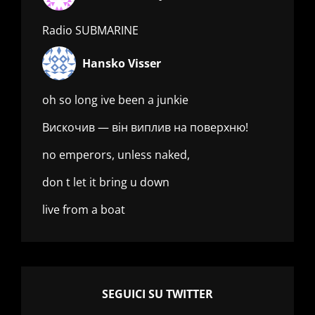
Radio SUBMARINE
Hansko Visser
oh so long ive been a junkie
Вискочив — він виплив на поверхню!
no emperors, unless naked,
don t let it bring u down
live from a boat
SEGUICI SU TWITTER