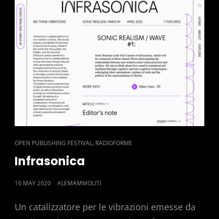
CAT
,
OPEN PUBLISHING FESTIVAL
RADIOFORME
LINKS
Infrasonica
POSTED
16 MAY 2020
ALEMAMMOLITI
ON
Un catalizzatore per le vibrazioni emesse da