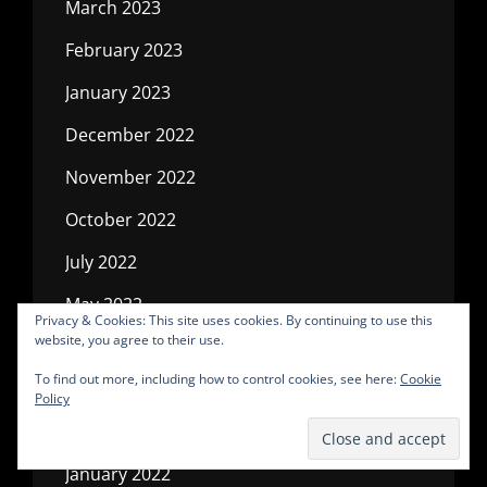
March 2023
February 2023
January 2023
December 2022
November 2022
October 2022
July 2022
May 2022
Privacy & Cookies: This site uses cookies. By continuing to use this
website, you agree to their use.
April 2022
To find out more, including how to control cookies, see here:
Cookie
March 2022
Policy
February 2022
January 2022