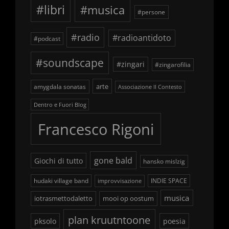
#libri
#musica
#persone
#radio
#radioantidoto
#podcast
#soundscape
#zingari
#zingarofilia
arte
amygdala sonatas
Associazione Il Contesto
Dentro e Fuori Blog
Francesco Rigoni
gone bald
Giochi di tutto
hansko mislzig
hudaki village band
INDIE SPACE
improvvisazione
musica
iotrasmettodaletto
mooi op oostum
plan kruutntoone
pksolo
poesia