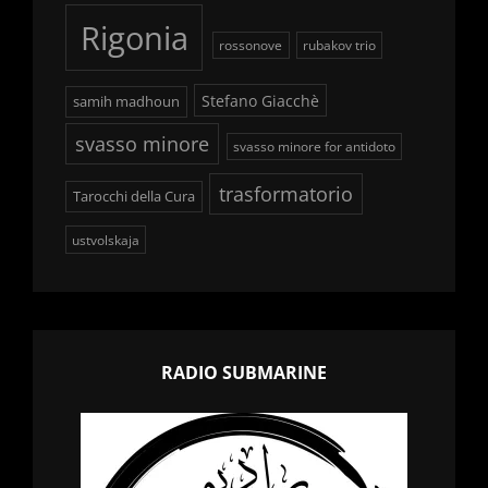
Rigonia
rossonove
rubakov trio
Stefano Giacchè
samih madhoun
svasso minore
svasso minore for antidoto
trasformatorio
Tarocchi della Cura
ustvolskaja
RADIO SUBMARINE