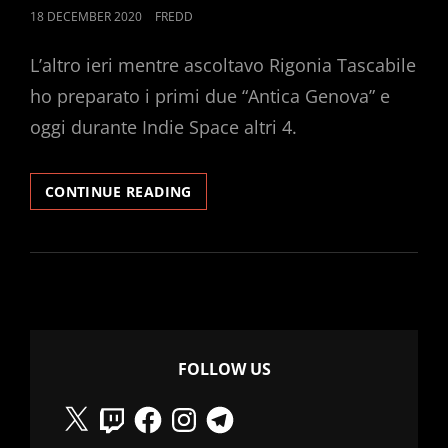
POSTED
18 DECEMBER 2020
FREDD
ON
L’altro ieri mentre ascoltavo Rigonia Tascabile
ho preparato i primi due “Antica Genova” e
oggi durante Indie Space altri 4.
PANETTONI
CONTINUE READING
FOLLOW US
X
Twitch
Facebook
Instagram
Telegram