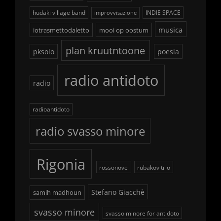
hudaki village band
INDIE SPACE
improvvisazione
musica
iotrasmettodaletto
mooi op oostum
plan kruutntoone
pksolo
poesia
radio antidoto
radio
radioantidoto
radio svasso minore
Rigonia
rossonove
rubakov trio
Stefano Giacchè
samih madhoun
svasso minore
svasso minore for antidoto