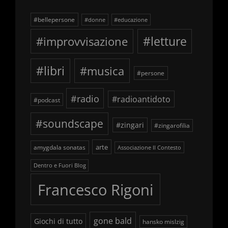
#bellepersone
#donne
#educazione
#improvvisazione
#letture
#libri
#musica
#persone
#radio
#radioantidoto
#podcast
#soundscape
#zingari
#zingarofilia
arte
amygdala sonatas
Associazione Il Contesto
Dentro e Fuori Blog
Francesco Rigoni
gone bald
Giochi di tutto
hansko mislzig