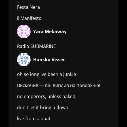
Festa Nera
Il Manifesto
Yara Mekaway
Radio SUBMARINE
Hansko Visser
oh so long ive been a junkie
Вискочив — він виплив на поверхню!
no emperors, unless naked,
don t let it bring u down
live from a boat