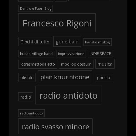
Dentro e Fuori Blog
Francesco Rigoni
gone bald
Giochi di tutto
hansko mislzig
hudaki village band
INDIE SPACE
improvvisazione
musica
iotrasmettodaletto
mooi op oostum
plan kruutntoone
pksolo
poesia
radio antidoto
radio
radioantidoto
radio svasso minore