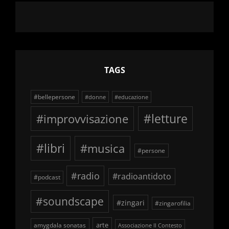
TAGS
#bellepersone
#donne
#educazione
#improvvisazione
#letture
#libri
#musica
#persone
#radio
#radioantidoto
#podcast
#soundscape
#zingari
#zingarofilia
arte
amygdala sonatas
Associazione Il Contesto