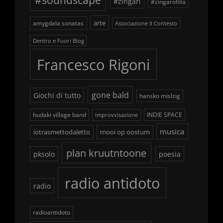
#soundscape
#zingari
#zingarofilia
arte
amygdala sonatas
Associazione Il Contesto
Dentro e Fuori Blog
Francesco Rigoni
gone bald
Giochi di tutto
hansko mislzig
hudaki village band
INDIE SPACE
improvvisazione
musica
iotrasmettodaletto
mooi op oostum
plan kruutntoone
pksolo
poesia
radio antidoto
radio
radioantidoto