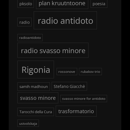
plan kruutntoone
pksolo
poesia
radio antidoto
radio
radioantidoto
radio svasso minore
Rigonia
rossonove
rubakov trio
Stefano Giacchè
samih madhoun
svasso minore
svasso minore for antidoto
trasformatorio
Tarocchi della Cura
ustvolskaja