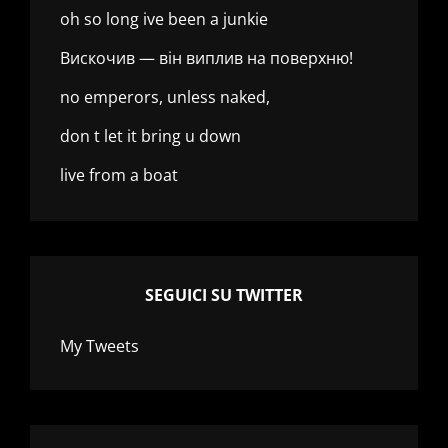
oh so long ive been a junkie
Вискочив — він виплив на поверхню!
no emperors, unless naked,
don t let it bring u down
live from a boat
SEGUICI SU TWITTER
My Tweets