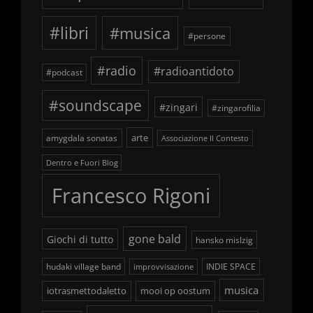
#libri
#musica
#persone
#radio
#radioantidoto
#podcast
#soundscape
#zingari
#zingarofilia
arte
amygdala sonatas
Associazione Il Contesto
Dentro e Fuori Blog
Francesco Rigoni
gone bald
Giochi di tutto
hansko mislzig
hudaki village band
INDIE SPACE
improvvisazione
musica
iotrasmettodaletto
mooi op oostum