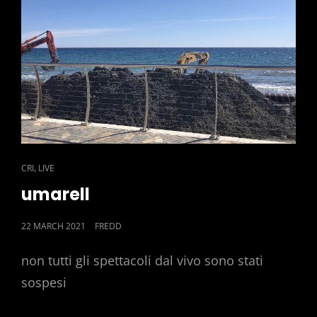
CAT
,
CRI
LIVE
LINKS
umarell
POSTED
22 MARCH 2021
FREDD
ON
non tutti gli spettacoli dal vivo sono stati
sospesi