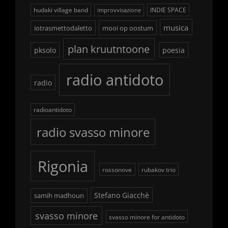
hudaki village band
INDIE SPACE
improvvisazione
musica
iotrasmettodaletto
mooi op oostum
plan kruutntoone
pksolo
poesia
radio antidoto
radio
radioantidoto
radio svasso minore
Rigonia
rossonove
rubakov trio
Stefano Giacchè
samih madhoun
svasso minore
svasso minore for antidoto