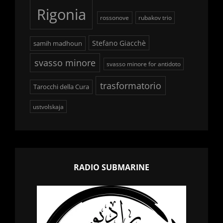
Rigonia
rossonove
rubakov trio
Stefano Giacchè
samih madhoun
svasso minore
svasso minore for antidoto
trasformatorio
Tarocchi della Cura
ustvolskaja
RADIO SUBMARINE