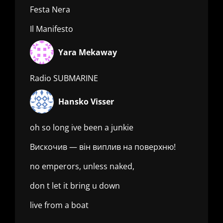
Festa Nera
Il Manifesto
Yara Mekaway
Radio SUBMARINE
Hansko Visser
oh so long ive been a junkie
Вискочив — він виплив на поверхню!
no emperors, unless naked,
don t let it bring u down
live from a boat