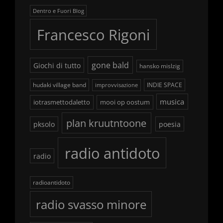
Dentro e Fuori Blog
Francesco Rigoni
gone bald
Giochi di tutto
hansko mislzig
hudaki village band
INDIE SPACE
improvvisazione
musica
iotrasmettodaletto
mooi op oostum
plan kruutntoone
pksolo
poesia
radio antidoto
radio
radioantidoto
radio svasso minore