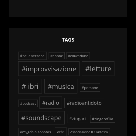
TAGS
#bellepersone
#donne
#educazione
#improvvisazione
#letture
#libri
#musica
#persone
#radio
#radioantidoto
#podcast
#soundscape
#zingari
#zingarofilia
arte
amygdala sonatas
Associazione Il Contesto