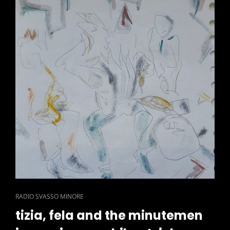
CAT
RADIO SVASSO MINORE
LINKS
tizia, fela and the minutemen