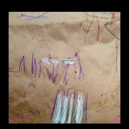
MINUTEMEN
IN
RENAISSANCE
BIKOUTSI
DANCE
WITH
KARLHEINZ