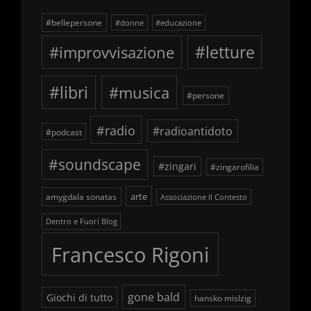
#bellepersone
#donne
#educazione
#improvvisazione
#letture
#libri
#musica
#persone
#radio
#radioantidoto
#podcast
#soundscape
#zingari
#zingarofilia
arte
amygdala sonatas
Associazione Il Contesto
Dentro e Fuori Blog
Francesco Rigoni
gone bald
Giochi di tutto
hansko mislzig