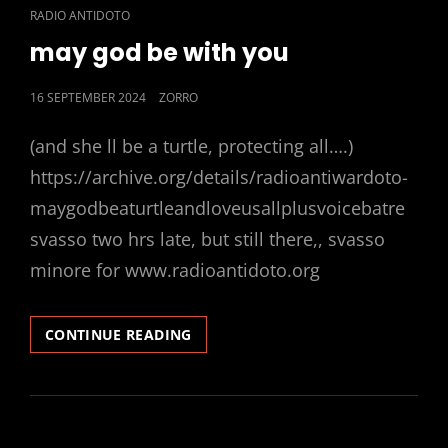
CAT
RADIO ANTIDOTO
LINKS
may god be with you
POSTED
16 SEPTEMBER 2024
ZORRO
ON
(and she ll be a turtle, protecting all….)
https://archive.org/details/radioantiwardoto-
maygodbeaturtleandloveusallplusvoicebatre
svasso two hrs late, but still there,, svasso
minore for www.radioantidoto.org
MAY
CONTINUE READING
GOD
BE
WITH
YOU