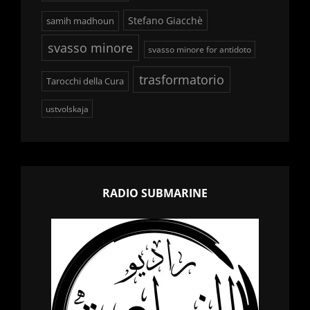
Stefano Giacchè
samih madhoun
svasso minore
svasso minore for antidoto
trasformatorio
Tarocchi della Cura
ustvolskaja
RADIO SUBMARINE