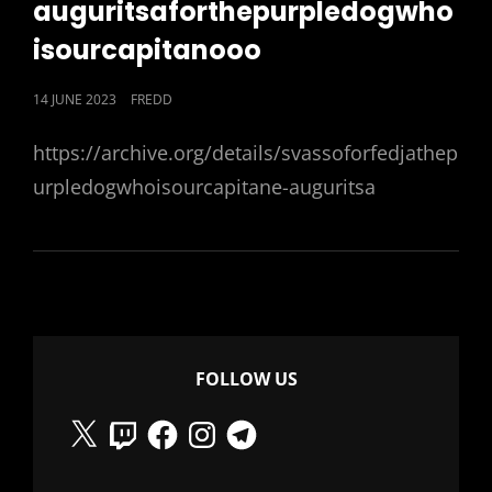
auguritsaforthepurpledogwho
isourcapitanooo
POSTED
14 JUNE 2023
FREDD
ON
https://archive.org/details/svassoforfedjathep
urpledogwhoisourcapitane-auguritsa
FOLLOW US
X
Twitch
Facebook
Instagram
Telegram