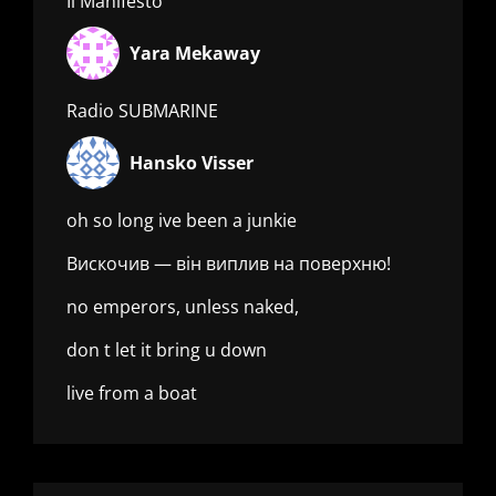
Il Manifesto
Yara Mekaway
Radio SUBMARINE
Hansko Visser
oh so long ive been a junkie
Вискочив — він виплив на поверхню!
no emperors, unless naked,
don t let it bring u down
live from a boat