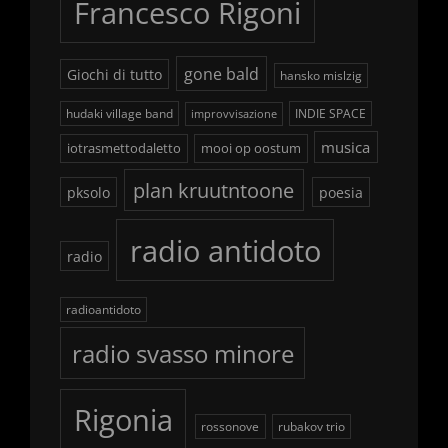
Francesco Rigoni
gone bald
Giochi di tutto
hansko mislzig
hudaki village band
INDIE SPACE
improvvisazione
musica
iotrasmettodaletto
mooi op oostum
plan kruutntoone
pksolo
poesia
radio antidoto
radio
radioantidoto
radio svasso minore
Rigonia
rossonove
rubakov trio