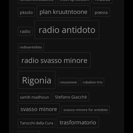
plan kruutntoone
pksolo
poesia
radio antidoto
radio
radioantidoto
radio svasso minore
Rigonia
rossonove
rubakov trio
Stefano Giacchè
samih madhoun
svasso minore
svasso minore for antidoto
trasformatorio
Tarocchi della Cura