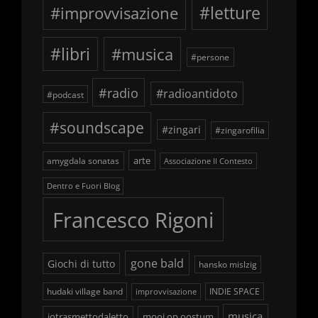
#improvvisazione
#letture
#libri
#musica
#persone
#radio
#radioantidoto
#podcast
#soundscape
#zingari
#zingarofilia
arte
amygdala sonatas
Associazione Il Contesto
Dentro e Fuori Blog
Francesco Rigoni
gone bald
Giochi di tutto
hansko mislzig
hudaki village band
INDIE SPACE
improvvisazione
musica
iotrasmettodaletto
mooi op oostum