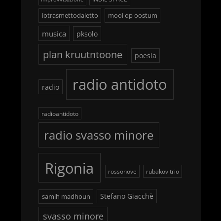
iotrasmettodaletto
mooi op oostum
musica
pksolo
plan kruutntoone
poesia
radio antidoto
radio
radioantidoto
radio svasso minore
Rigonia
rossonove
rubakov trio
Stefano Giacchè
samih madhoun
svasso minore