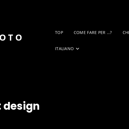
TOP
COME FARE PER …?
CH
DOTO
ITALIANO
:
design