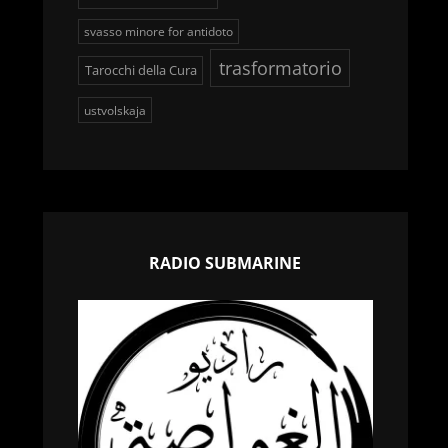
svasso minore for antidoto
trasformatorio
Tarocchi della Cura
ustvolskaja
RADIO SUBMARINE