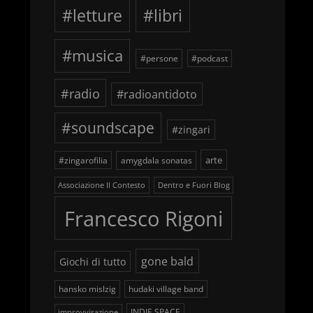
#letture
#libri
#musica
#persone
#podcast
#radio
#radioantidoto
#soundscape
#zingari
arte
#zingarofilia
amygdala sonatas
Associazione Il Contesto
Dentro e Fuori Blog
Francesco Rigoni
gone bald
Giochi di tutto
hansko mislzig
hudaki village band
INDIE SPACE
improvvisazione