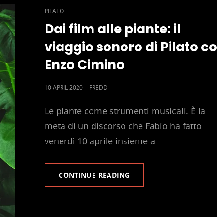
CAT
PILATO
LINKS
Dai film alle piante: il
viaggio sonoro di Pilato c
Enzo Cimino
POSTED
10 APRIL 2020
FREDD
ON
Le piante come strumenti musicali. È la
meta di un discorso che Fabio ha fatto
venerdì 10 aprile insieme a
DAI
CONTINUE READING
FILM
ALLE
PIANTE:
IL