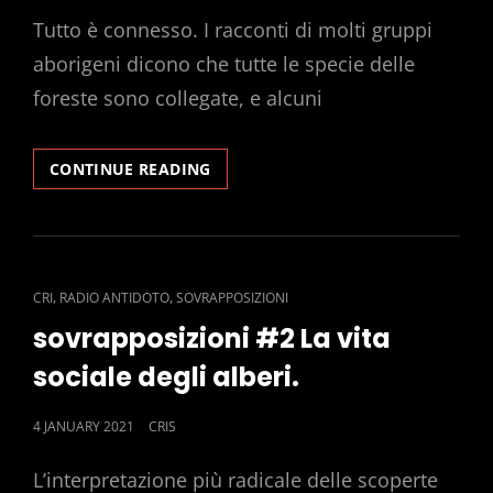
Tutto è connesso. I racconti di molti gruppi
aborigeni dicono che tutte le specie delle
foreste sono collegate, e alcuni
SOVRAPPOSIZIONI
CONTINUE READING
#2.
LA
VITA
SOCIALE
DEGLI
CAT
,
,
CRI
RADIO ANTIDOTO
SOVRAPPOSIZIONI
ALBERI.
LINKS
sovrapposizioni #2 La vita
sociale degli alberi.
POSTED
4 JANUARY 2021
CRIS
ON
L’interpretazione più radicale delle scoperte