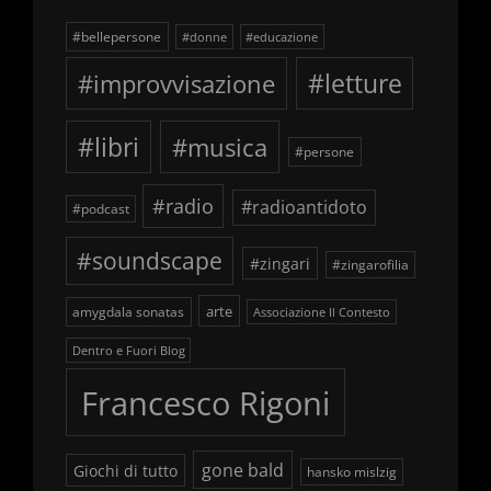
#bellepersone
#donne
#educazione
#improvvisazione
#letture
#libri
#musica
#persone
#radio
#radioantidoto
#podcast
#soundscape
#zingari
#zingarofilia
arte
amygdala sonatas
Associazione Il Contesto
Dentro e Fuori Blog
Francesco Rigoni
gone bald
Giochi di tutto
hansko mislzig