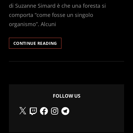
di Suzanne Simard è che una foresta si
comporta “come fosse un singolo
organismo”. Alcuni
SOVRAPPOSIZIONI
CONTINUE READING
#2
LA
VITA
SOCIALE
DEGLI
ALBERI.
FOLLOW US
X
Twitch
Facebook
Instagram
Telegram