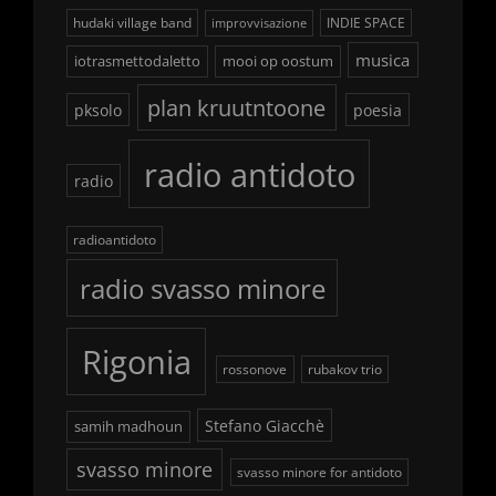
hudaki village band
INDIE SPACE
improvvisazione
musica
iotrasmettodaletto
mooi op oostum
plan kruutntoone
pksolo
poesia
radio antidoto
radio
radioantidoto
radio svasso minore
Rigonia
rossonove
rubakov trio
Stefano Giacchè
samih madhoun
svasso minore
svasso minore for antidoto