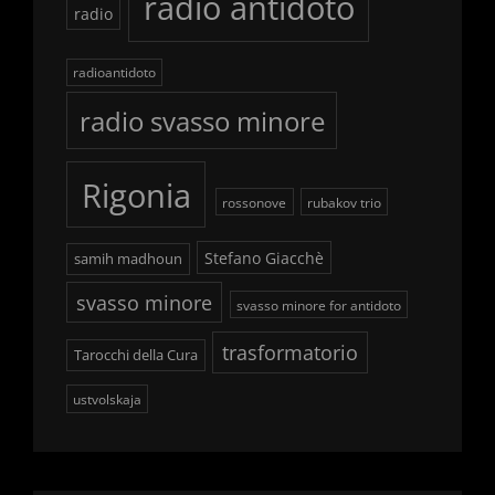
radio antidoto
radio
radioantidoto
radio svasso minore
Rigonia
rossonove
rubakov trio
Stefano Giacchè
samih madhoun
svasso minore
svasso minore for antidoto
trasformatorio
Tarocchi della Cura
ustvolskaja