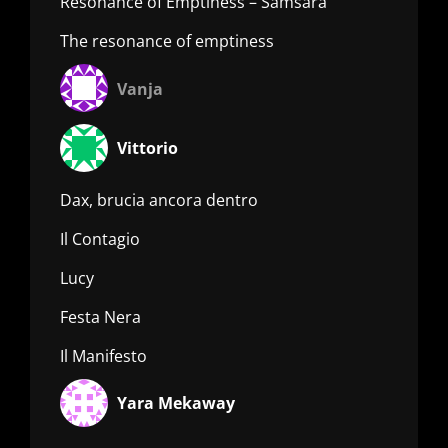
Resonance of Emptiness – Samsara
The resonance of emptiness
Vanja
Vittorio
Dax, brucia ancora dentro
Il Contagio
Lucy
Festa Nera
Il Manifesto
Yara Mekaway