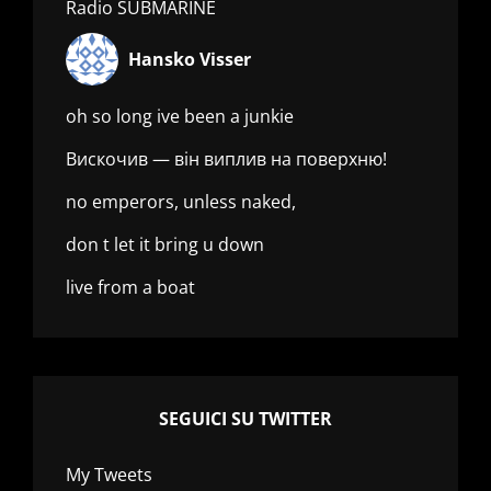
Radio SUBMARINE
Hansko Visser
oh so long ive been a junkie
Вискочив — він виплив на поверхню!
no emperors, unless naked,
don t let it bring u down
live from a boat
SEGUICI SU TWITTER
My Tweets