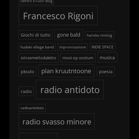
Dentro e Fuori Blog
Francesco Rigoni
gone bald
Giochi di tutto
hansko mislzig
hudaki village band
INDIE SPACE
improvvisazione
musica
iotrasmettodaletto
mooi op oostum
plan kruutntoone
pksolo
poesia
radio antidoto
radio
radioantidoto
radio svasso minore