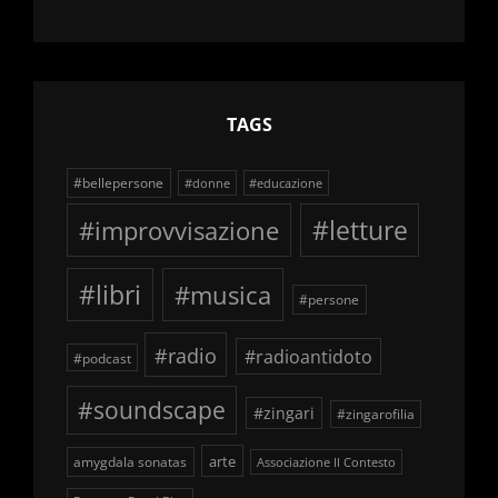
delle
schegge
TAGS
#bellepersone
#donne
#educazione
#improvvisazione
#letture
#libri
#musica
#persone
#radio
#radioantidoto
#podcast
#soundscape
#zingari
#zingarofilia
arte
amygdala sonatas
Associazione Il Contesto