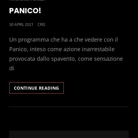
LINKS
PANICO!
POSTED
30 APRIL 2021
CRIS
ON
Un programma che ha a che vedere con il
Panico, inteso come azione inarrestabile
provocata dallo spavento, come sensazione
di
PANICO!
CONTINUE READING