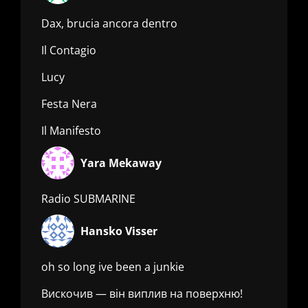
Dax, brucia ancora dentro
Il Contagio
Lucy
Festa Nera
Il Manifesto
Yara Mekaway
Radio SUBMARINE
Hansko Visser
oh so long ive been a junkie
Вискочив — він виплив на поверхню!