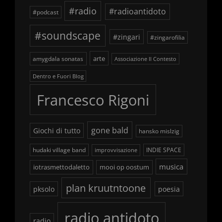
#radio
#radioantidoto
#podcast
#soundscape
#zingari
#zingarofilia
arte
amygdala sonatas
Associazione Il Contesto
Dentro e Fuori Blog
Francesco Rigoni
gone bald
Giochi di tutto
hansko mislzig
hudaki village band
INDIE SPACE
improvvisazione
musica
iotrasmettodaletto
mooi op oostum
plan kruutntoone
pksolo
poesia
radio antidoto
radio