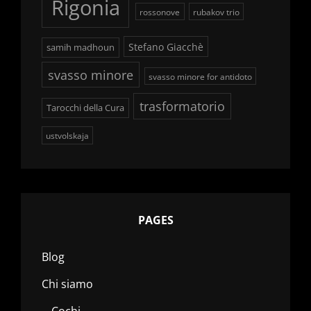
Rigonia
rossonove
rubakov trio
Stefano Giacchè
samih madhoun
svasso minore
svasso minore for antidoto
trasformatorio
Tarocchi della Cura
ustvolskaja
PAGES
Blog
Chi siamo
Cochi