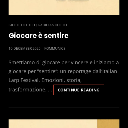
CAT
,
GIOCHI DI TUTTO
RADIO ANTIDOTO
LINKS
Giocare è sentire
POSTED
10 DECEMBER 2025
KOMMUNIC8
ON
Smettiamo di giocare per vincere e iniziamo a
giocare per “sentire”: un reportage dall’Italian
Larp Festival. Emozioni, storia,
trasformazione. …
GIOCARE
CONTINUE READING
È
SENTIRE