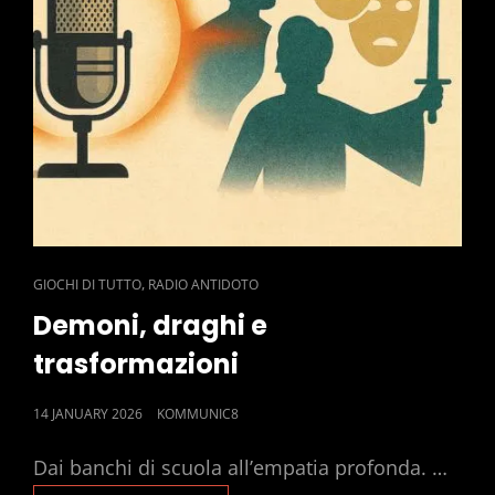
CAT
,
GIOCHI DI TUTTO
RADIO ANTIDOTO
LINKS
Demoni, draghi e
trasformazioni
POSTED
14 JANUARY 2026
KOMMUNIC8
ON
Dai banchi di scuola all’empatia profonda. …