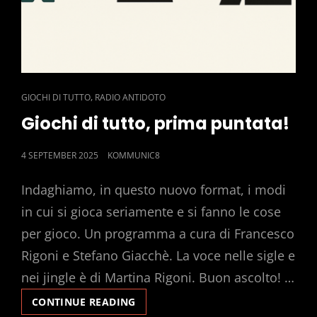
CAT
,
GIOCHI DI TUTTO
RADIO ANTIDOTO
LINKS
Giochi di tutto, prima puntata!
POSTED
4 SEPTEMBER 2025
KOMMUNIC8
ON
Indaghiamo, in questo nuovo format, i modi
in cui si gioca seriamente e si fanno le cose
per gioco. Un programma a cura di Francesco
Rigoni e Stefano Giacchè. La voce nelle sigle e
nei jingle è di Martina Rigoni. Buon ascolto! …
GIOCHI
CONTINUE READING
DI