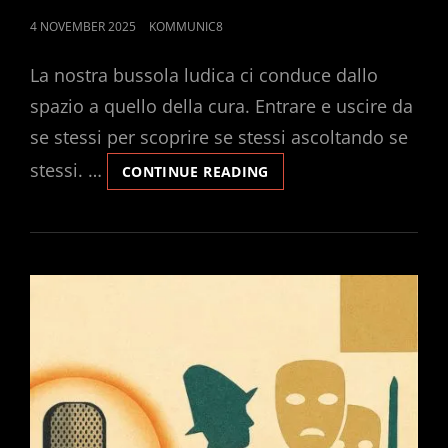
POSTED
4 NOVEMBER 2025
KOMMUNIC8
ON
La nostra bussola ludica ci conduce dallo
spazio a quello della cura. Entrare e uscire da
se stessi per scoprire se stessi ascoltando se
stessi. …
IL
CONTINUE READING
GIOCO
COME
CURA