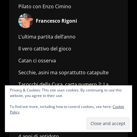
Pilato con Enzo Cimino
Francesco Rigoni
L’ultima partita dell’anno
Il vero cattivo del gioco
Catan ci osserva
Secchie, asini ma soprattutto catapulte
Tarocchi della Cura, carta numero 2: La
Privacy & Cookies: This site uses cookies. By continuing to use this
Stanza
website, you agree to their use.
To find out more, including how to control cookies, see here:
Cookie
fredd
Policy
Rituali di primavera
4 anni di antidoto