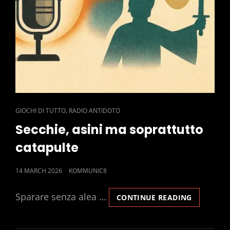
CAT
,
GIOCHI DI TUTTO
RADIO ANTIDOTO
LINKS
Secchie, asini ma soprattutto
catapulte
POSTED
14 MARCH 2026
KOMMUNIC8
ON
Sparare senza alea …
SECCHIE,
CONTINUE READING
ASINI
MA
SOPRATT