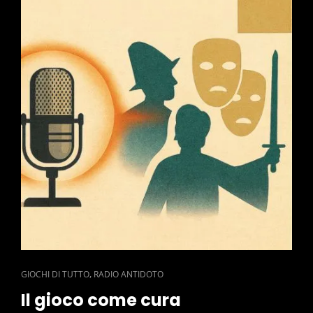
CAT
,
GIOCHI DI TUTTO
RADIO ANTIDOTO
LINKS
Il gioco come cura