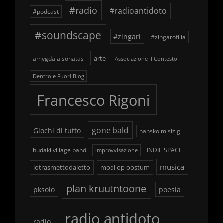
#radio
#radioantidoto
#podcast
#soundscape
#zingari
#zingarofilia
arte
amygdala sonatas
Associazione Il Contesto
Dentro e Fuori Blog
Francesco Rigoni
gone bald
Giochi di tutto
hansko mislzig
hudaki village band
INDIE SPACE
improvvisazione
musica
iotrasmettodaletto
mooi op oostum
plan kruutntoone
pksolo
poesia
radio antidoto
radio