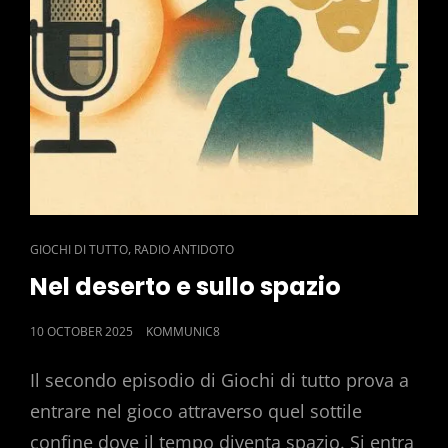
CAT
,
GIOCHI DI TUTTO
RADIO ANTIDOTO
LINKS
Nel deserto e sullo spazio
POSTED
10 OCTOBER 2025
KOMMUNIC8
ON
Il secondo episodio di Giochi di tutto prova a
entrare nel gioco attraverso quel sottile
confine dove il tempo diventa spazio. Si entra