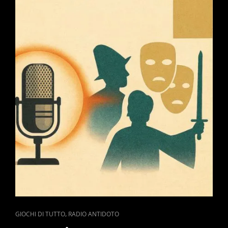
CAT
,
GIOCHI DI TUTTO
RADIO ANTIDOTO
LINKS