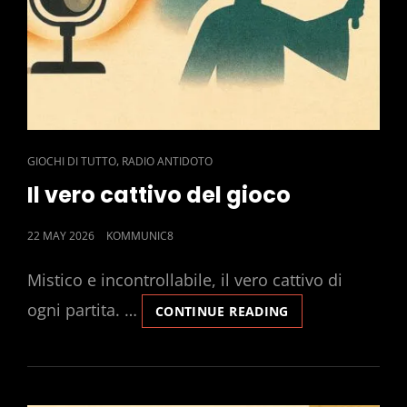
CAT
,
GIOCHI DI TUTTO
RADIO ANTIDOTO
LINKS
Il vero cattivo del gioco
POSTED
22 MAY 2026
KOMMUNIC8
ON
Mistico e incontrollabile, il vero cattivo di
ogni partita. …
IL
CONTINUE READING
VERO
CATTIVO
DEL
GIOCO