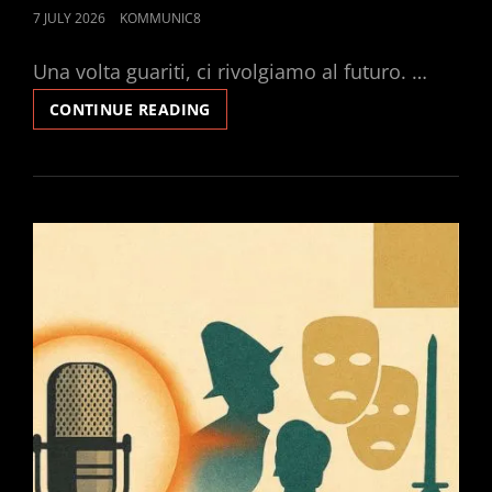
POSTED
7 JULY 2026
KOMMUNIC8
ON
Una volta guariti, ci rivolgiamo al futuro. …
L’ULTIMA
CONTINUE READING
PARTITA
DELL’ANNO