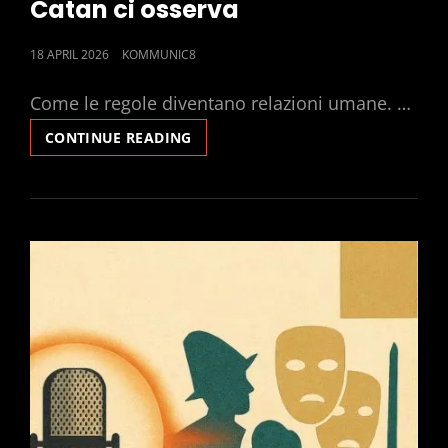
Catan ci osserva
POSTED
18 APRIL 2026
KOMMUNIC8
ON
Come le regole diventano relazioni umane. …
CATAN
CONTINUE READING
CI
OSSERVA