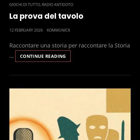
CAT
,
GIOCHI DI TUTTO
RADIO ANTIDOTO
LINKS
La prova del tavolo
POSTED
12 FEBRUARY 2026
KOMMUNIC8
ON
Raccontare una storia per raccontare la Storia
…
LA
CONTINUE READING
PROVA
DEL
TAVOLO